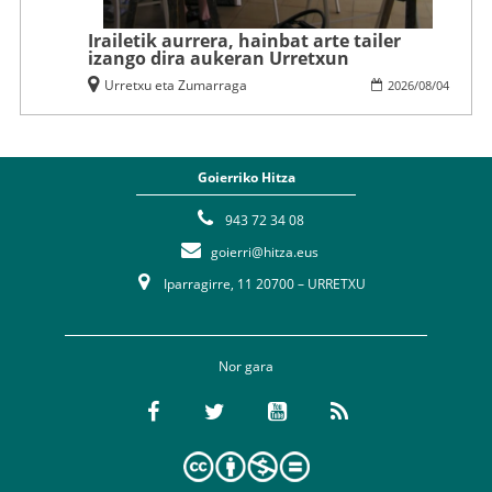
Irailetik aurrera, hainbat arte tailer
izango dira aukeran Urretxun
Urretxu eta Zumarraga
2026
/
08
/
04
Goierriko Hitza
943 72 34 08
goierri@hitza.eus
Iparragirre, 11 20700 – URRETXU
Nor gara