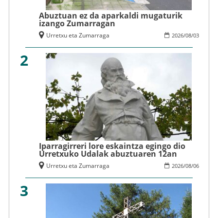
Abuztuan ez da aparkaldi mugaturik
izango Zumarragan
Urretxu eta Zumarraga
2026
/
08
/
03
2
Iparragirreri lore eskaintza egingo dio
Urretxuko Udalak abuztuaren 12an
Urretxu eta Zumarraga
2026
/
08
/
06
3