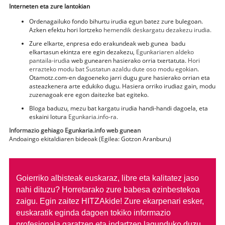
Interneten eta zure lantokian
Ordenagailuko fondo bihurtu irudia egun batez zure bulegoan.
Azken efektu hori lortzeko
hemendik deskargatu dezakezu irudia.
Zure elkarte, enpresa edo erakundeak web gunea
badu
elkartasun ekintza ere egin dezakezu,
Egunkariaren aldeko
pantaila-irudia
web gunearen hasierako orria txertatuta.
Hori
errazteko modu bat Sustatun azaldu dute oso modu egokian
.
Otamotz.com-en dagoeneko jarri dugu gure hasierako orrian eta
asteazkenera arte edukiko dugu. Hasiera orriko irudiaz gain, modu
zuzenagoak ere egon daitezke bat egiteko.
Bloga baduzu, mezu bat kargatu irudia handi-handi dagoela, eta
eskaini lotura
Egunkaria.info-ra.
Informazio gehiago Egunkaria.info web gunean
Andoaingo ekitaldiaren bideoak (Egilea: Gotzon Aranburu)
Goierriko albisteak euskaraz, libre eta kalitatez jaso
nahi dituzu?
Horretarako zure babesa ezinbestekoa
zaigu. Egin zaitez HITZAkide!
Zure ekarpenari esker,
euskaratik eginda dagoen tokiko informazio
profesionala garatzen eta indartzen lagunduko duzu.