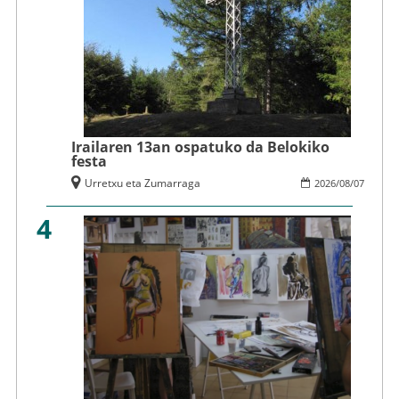
Irailaren 13an ospatuko da Belokiko
festa
Urretxu eta Zumarraga
2026
/
08
/
07
4