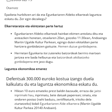
Otamotz
Epaiketa hurbiltzen ari da eta Egunkariaren Aldeko elkarteak laguntza
eskatu du. Zer egin dezakegu?
Elkarretaratze eta ekintzetan parte hartuz
Egunkariaren Aldeko elkarteak hainbat ekimen antolatu ditu eta
asteazken honetan, otsailaren 20an, goizeko 11:30ean, Andoaingo
Martin Ugalde Kultur Parkean, egingo duten ekitaldian parte
hartzera gonbidatzen gaituzte.
Hemen duzue gonbidapena.
Herrietan Egunkaria itxi zuteneko batzordeak berriro martxan
jartzea ere bada helburua eta
batzordeak aktibatzeko
gonbidapena
ere jaso dugu.
Laguntza ekonomikoa emanez
Defentsak 300.000 euroko kostua izango duela
kalkulatu du eta laguntza ekonomikoa eskatu du.
Hilean 10 euro emateko prest baldin bazaude, erraza da:
jaitsi
inprimaki hau
, inprimatu, bete datuak paperean; sinatu, eta
ondoren postaz (nahi baduzu, zertifikaturik, iritsiko dela
ziurtatzeko) bidali
Egunkariaren Alde elkartera
(Martin Ugalde
Kultur Parkea 20140 Andoain).