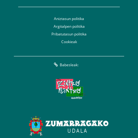
Aniztasun politika
Argitalpen politika
Pribatutasun politika
Cookieak
Babesleak: