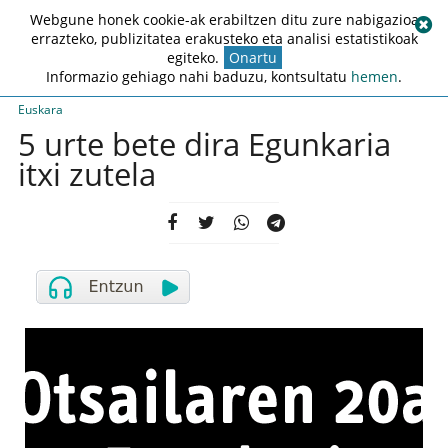
Webgune honek cookie-ak erabiltzen ditu zure nabigazioa
errazteko, publizitatea erakusteko eta analisi estatistikoak
egiteko.
Onartu
Informazio gehiago nahi baduzu, kontsultatu
hemen
.
Euskara
5 urte bete dira Egunkaria
itxi zutela