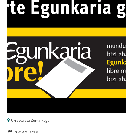
Urretxu eta Zumarraga
2008
/
02
/
19