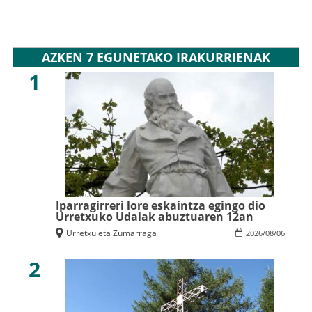
AZKEN 7 EGUNETAKO IRAKURRIENAK
1
Iparragirreri lore eskaintza egingo dio
Urretxuko Udalak abuztuaren 12an
Urretxu eta Zumarraga
2026
/
08
/
06
2