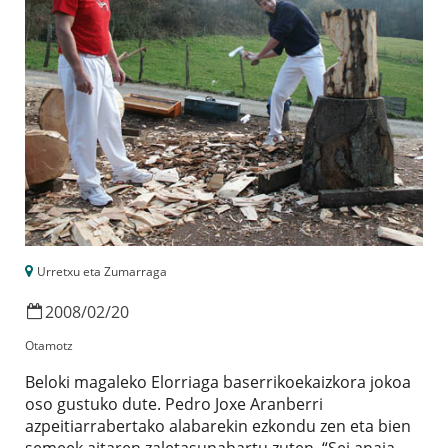
Urretxu eta Zumarraga
2008
/
02
/
20
Otamotz
Beloki magaleko Elorriaga baserrikoekaizkora jokoa
oso gustuko dute. Pedro Joxe Aranberri
azpeitiarrabertako alabarekin ezkondu zen eta bien
semeek aitaren zaletasunahartu zuten. “Sei anaia