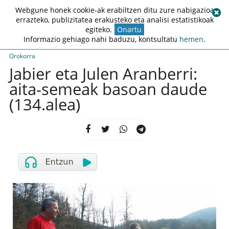
Webgune honek cookie-ak erabiltzen ditu zure nabigazioa
errazteko, publizitatea erakusteko eta analisi estatistikoak
egiteko.
Onartu
Informazio gehiago nahi baduzu, kontsultatu
hemen
.
Orokorra
Jabier eta Julen Aranberri:
aita-semeak basoan daude
(134.alea)