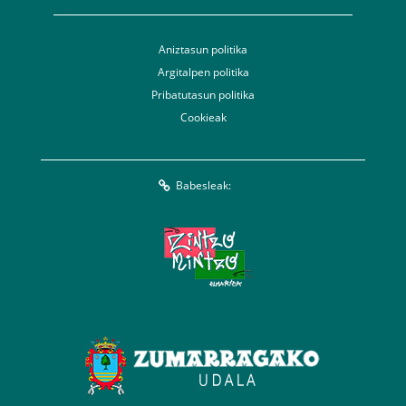
Aniztasun politika
Argitalpen politika
Pribatutasun politika
Cookieak
Babesleak: