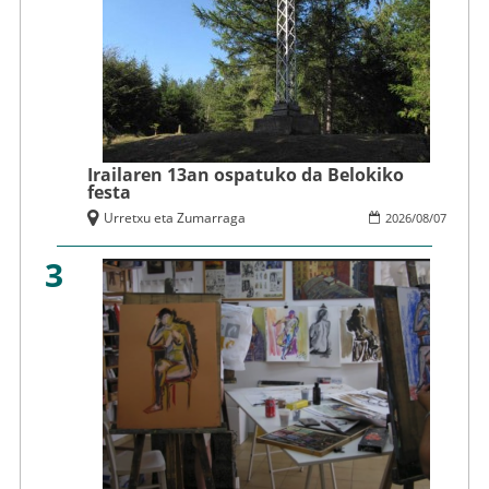
Irailaren 13an ospatuko da Belokiko
festa
Urretxu eta Zumarraga
2026
/
08
/
07
3