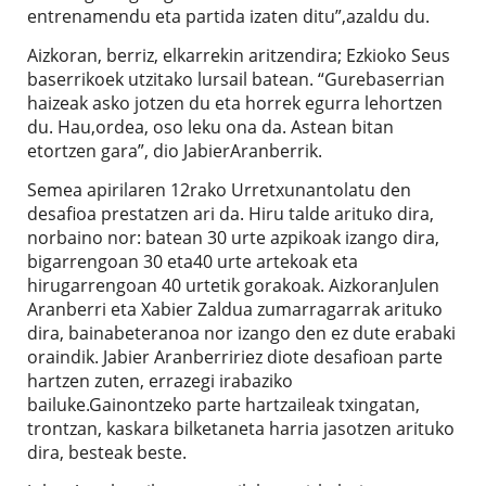
entrenamendu eta partida izaten ditu”,azaldu du.
Aizkoran, berriz, elkarrekin aritzendira; Ezkioko Seus
baserrikoek utzitako lursail batean. “Gurebaserrian
haizeak asko jotzen du eta horrek egurra lehortzen
du. Hau,ordea, oso leku ona da. Astean bitan
etortzen gara”, dio JabierAranberrik.
Semea apirilaren 12rako Urretxunantolatu den
desafioa prestatzen ari da. Hiru talde arituko dira,
norbaino nor: batean 30 urte azpikoak izango dira,
bigarrengoan 30 eta40 urte artekoak eta
hirugarrengoan 40 urtetik gorakoak. AizkoranJulen
Aranberri eta Xabier Zaldua zumarragarrak arituko
dira, bainabeteranoa nor izango den ez dute erabaki
oraindik. Jabier Aranberririez diote desafioan parte
hartzen zuten, errazegi irabaziko
bailuke.Gainontzeko parte hartzaileak txingatan,
trontzan, kaskara bilketaneta harria jasotzen arituko
dira, besteak beste.