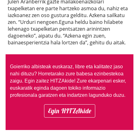
Julen Aranberrik gazte mailakoenaizkolari
txapelketan ere parte hartzeko asmoa du, nahiz eta
iazkoanez zen oso gustura gelditu. Azkena sailkatu
zen. “Urduri nengoen.Eguna heldu baino hilabete
lehenago txapelketan pentsatzen arinintzen
dagoeneko”, aipatu du. “Azkena egin zuen,
bainaesperientzia hala lortzen da”, gehitu du aitak.
Goierriko albisteak euskaraz, libre eta kalitatez jaso
nahi dituzu?
Horretarako zure babesa ezinbestekoa
zaigu. Egin zaitez HITZAkide!
Zure ekarpenari esker,
euskaratik eginda dagoen tokiko informazio
profesionala garatzen eta indartzen lagunduko duzu.
Egin HITZAkide