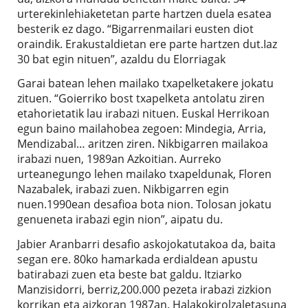
urterekinlehiaketetan parte hartzen duela esatea
besterik ez dago. “Bigarrenmailari eusten diot
oraindik. Erakustaldietan ere parte hartzen dut.Iaz
30 bat egin nituen”, azaldu du Elorriagak
Garai batean lehen mailako txapelketakere jokatu
zituen. “Goierriko bost txapelketa antolatu ziren
etahorietatik lau irabazi nituen. Euskal Herrikoan
egun baino mailahobea zegoen: Mindegia, Arria,
Mendizabal… aritzen ziren. Nikbigarren mailakoa
irabazi nuen, 1989an Azkoitian. Aurreko
urteanegungo lehen mailako txapeldunak, Floren
Nazabalek, irabazi zuen. Nikbigarren egin
nuen.1990ean desafioa bota nion. Tolosan jokatu
genueneta irabazi egin nion”, aipatu du.
Jabier Aranbarri desafio askojokatutakoa da, baita
segan ere. 80ko hamarkada erdialdean apustu
batirabazi zuen eta beste bat galdu. Itziarko
Manzisidorri, berriz,200.000 pezeta irabazi zizkion
korrikan eta aizkoran 1987an. Halakokirolzaletasuna