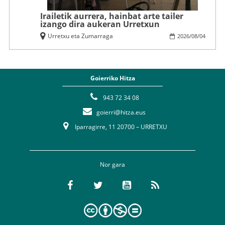
Irailetik aurrera, hainbat arte tailer
izango dira aukeran Urretxun
Urretxu eta Zumarraga
2026
/
08
/
04
Goierriko Hitza
943 72 34 08
goierri@hitza.eus
Iparragirre, 11 20700 – URRETXU
Nor gara