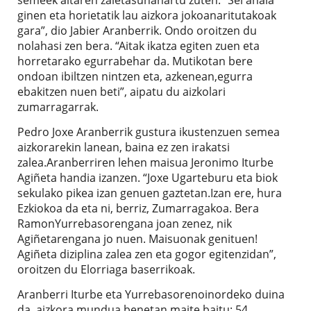
ginen eta horietatik lau aizkora jokoanaritutakoak
gara”, dio Jabier Aranberrik. Ondo oroitzen du
nolahasi zen bera. “Aitak ikatza egiten zuen eta
horretarako egurrabehar da. Mutikotan bere
ondoan ibiltzen nintzen eta, azkenean,egurra
ebakitzen nuen beti”, aipatu du aizkolari
zumarragarrak.
Pedro Joxe Aranberrik gustura ikustenzuen semea
aizkorarekin lanean, baina ez zen irakatsi
zalea.Aranberriren lehen maisua Jeronimo Iturbe
Agiñeta handia izanzen. “Joxe Ugarteburu eta biok
sekulako pikea izan genuen gaztetan.Izan ere, hura
Ezkiokoa da eta ni, berriz, Zumarragakoa. Bera
RamonYurrebasorengana joan zenez, nik
Agiñetarengana jo nuen. Maisuonak genituen!
Agiñeta diziplina zalea zen eta gogor egitenzidan”,
oroitzen du Elorriaga baserrikoak.
Aranberri Iturbe eta Yurrebasorenoinordeko duina
da, aizkora mundua benetan maite baitu: 54