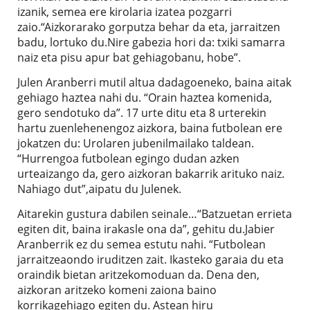
izanik, semea ere kirolaria izatea pozgarri
zaio.“Aizkorarako gorputza behar da eta, jarraitzen
badu, lortuko du.Nire gabezia hori da: txiki samarra
naiz eta pisu apur bat gehiagobanu, hobe”.
Julen Aranberri mutil altua dadagoeneko, baina aitak
gehiago haztea nahi du. “Orain haztea komenida,
gero sendotuko da”. 17 urte ditu eta 8 urterekin
hartu zuenlehenengoz aizkora, baina futbolean ere
jokatzen du: Urolaren jubenilmailako taldean.
“Hurrengoa futbolean egingo dudan azken
urteaizango da, gero aizkoran bakarrik arituko naiz.
Nahiago dut”,aipatu du Julenek.
Aitarekin gustura dabilen seinale…“Batzuetan errieta
egiten dit, baina irakasle ona da”, gehitu du.Jabier
Aranberrik ez du semea estutu nahi. “Futbolean
jarraitzeaondo iruditzen zait. Ikasteko garaia du eta
oraindik bietan aritzekomoduan da. Dena den,
aizkoran aritzeko komeni zaiona baino
korrikagehiago egiten du. Astean hiru