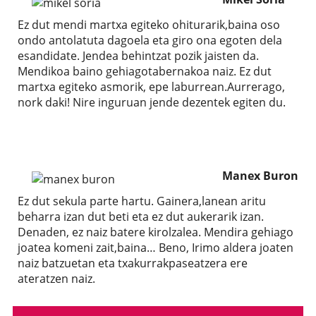
Ez dut mendi martxa egiteko ohiturarik,baina oso
ondo antolatuta dagoela eta giro ona egoten dela
esandidate. Jendea behintzat pozik jaisten da.
Mendikoa baino gehiagotabernakoa naiz. Ez dut
martxa egiteko asmorik, epe laburrean.Aurrerago,
nork daki! Nire inguruan jende dezentek egiten du.
Manex Buron
Ez dut sekula parte hartu. Gainera,lanean aritu
beharra izan dut beti eta ez dut aukerarik izan.
Denaden, ez naiz batere kirolzalea. Mendira gehiago
joatea komeni zait,baina… Beno, Irimo aldera joaten
naiz batzuetan eta txakurrakpaseatzera ere
ateratzen naiz.