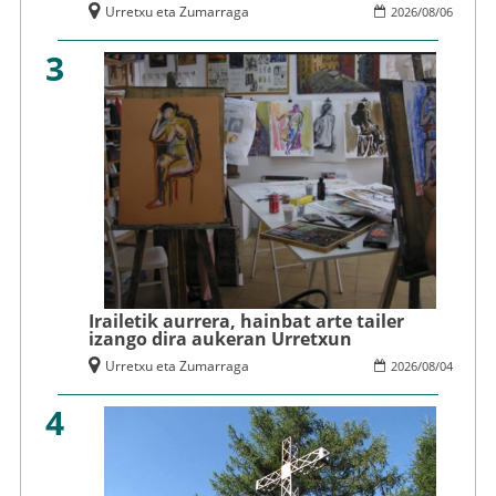
Urretxu eta Zumarraga
2026
/
08
/
06
3
Irailetik aurrera, hainbat arte tailer
izango dira aukeran Urretxun
Urretxu eta Zumarraga
2026
/
08
/
04
4