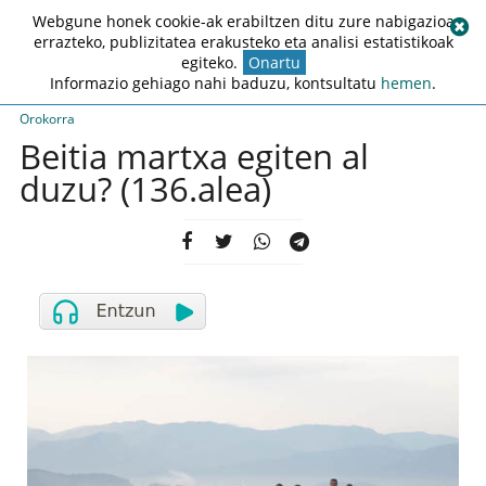
Webgune honek cookie-ak erabiltzen ditu zure nabigazioa
errazteko, publizitatea erakusteko eta analisi estatistikoak
egiteko.
Onartu
Informazio gehiago nahi baduzu, kontsultatu
hemen
.
Orokorra
Beitia martxa egiten al
duzu? (136.alea)