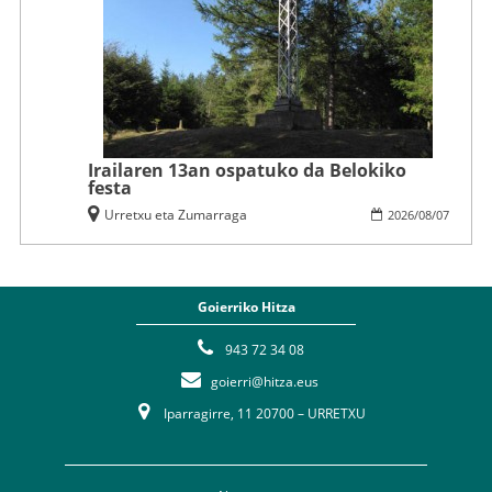
Irailaren 13an ospatuko da Belokiko
festa
Urretxu eta Zumarraga
2026
/
08
/
07
Goierriko Hitza
943 72 34 08
goierri@hitza.eus
Iparragirre, 11 20700 – URRETXU