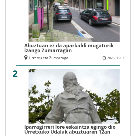
Abuztuan ez da aparkaldi mugaturik
izango Zumarragan
Urretxu eta Zumarraga
2026
/
08
/
03
2
Iparragirreri lore eskaintza egingo dio
Urretxuko Udalak abuztuaren 12an