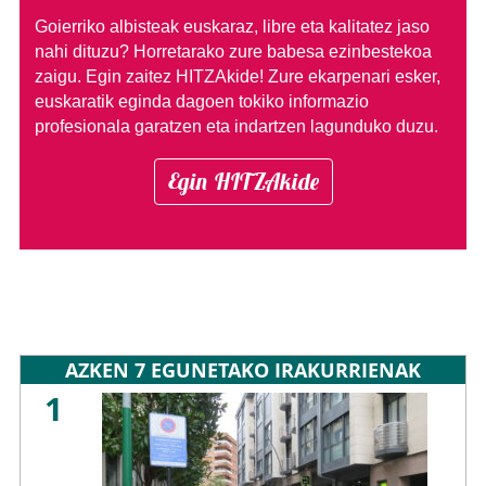
Goierriko albisteak euskaraz, libre eta kalitatez jaso
nahi dituzu?
Horretarako zure babesa ezinbestekoa
zaigu. Egin zaitez HITZAkide!
Zure ekarpenari esker,
euskaratik eginda dagoen tokiko informazio
profesionala garatzen eta indartzen lagunduko duzu.
Egin HITZAkide
AZKEN 7 EGUNETAKO IRAKURRIENAK
1