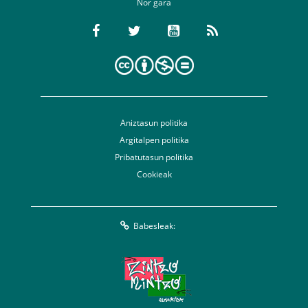
Nor gara
Aniztasun politika
Argitalpen politika
Pribatutasun politika
Cookieak
Babesleak: