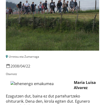
Urretxu eta Zumarraga
2008
/
04
/
22
Otamotz
Maria Luisa
Alvarez
Ezagutzen dut, baina ez dut partehartzeko
ohiturarik. Dena den, kirola egiten dut. Egunero