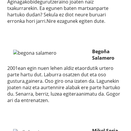
Aginagakobidegurutzeraino joaten naiz
txakurrarekin. Ea egunen baten martxanparte
hartuko dudan? Sekula ez diot neure buruari
erronka hori jarri.Nire ezagunek egiten dute.
Begoña
Salamero
2001ean egin nuen lehen aldiz etaordutik urtero
parte hartu dut. Laburra osatzen dut eta oso
gustura,gainera. Oso giro ona izaten da. Lagunekin
joaten naiz eta aurtennire alabak ere parte hartuko
du. Senarra, berriz, luzea egiteraanimatu da. Gogor
ari da entrenatzen.
Mikel Soria