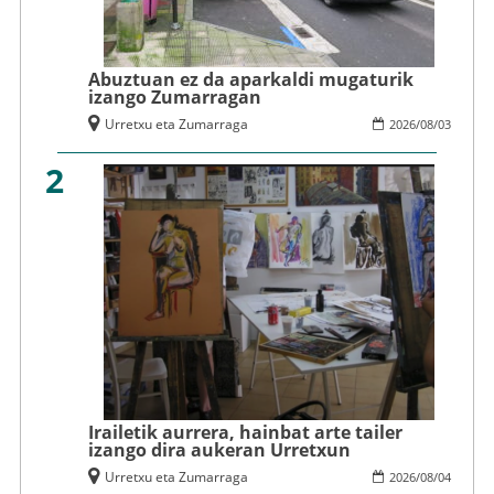
Abuztuan ez da aparkaldi mugaturik
izango Zumarragan
Urretxu eta Zumarraga
2026
/
08
/
03
2
Irailetik aurrera, hainbat arte tailer
izango dira aukeran Urretxun
Urretxu eta Zumarraga
2026
/
08
/
04