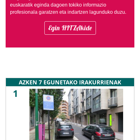
euskaratik eginda dagoen tokiko informazio
profesionala garatzen eta indartzen lagunduko duzu.
Egin HITZAkide
AZKEN 7 EGUNETAKO IRAKURRIENAK
1