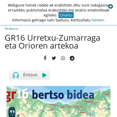
Webgune honek cookie-ak erabiltzen ditu zure nabigazioa
errazteko, publizitatea erakusteko eta analisi estatistikoak
egiteko.
Onartu
Informazio gehiago nahi baduzu, kontsultatu
hemen
.
Orokorra
GR16 Urretxu-Zumarraga
eta Orioren artekoa