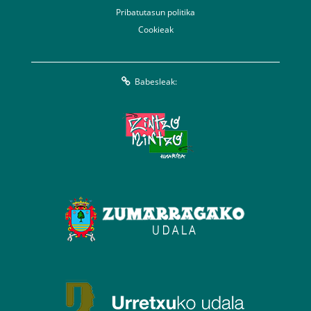
Pribatutasun politika
Cookieak
Babesleak: