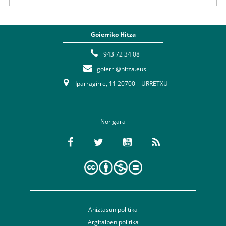
Goierriko Hitza
943 72 34 08
goierri@hitza.eus
Iparragirre, 11 20700 – URRETXU
Nor gara
Aniztasun politika
Argitalpen politika