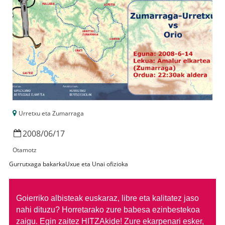
Urretxu eta Zumarraga
2008
/
06
/
17
Otamotz
Gurrutxaga bakarkaUxue eta Unai ofizioka
Goierriko albisteak euskaraz, libre eta kalitatez jaso
nahi dituzu?
Horretarako zure babesa ezinbestekoa
zaigu. Egin zaitez HITZAkide!
Zure ekarpenari esker,