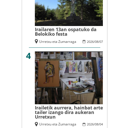
Irailaren 13an ospatuko da
Belokiko festa
Urretxu eta Zumarraga
2026
/
08
/
07
4
Irailetik aurrera, hainbat arte
tailer izango dira aukeran
Urretxun
Urretxu eta Zumarraga
2026
/
08
/
04