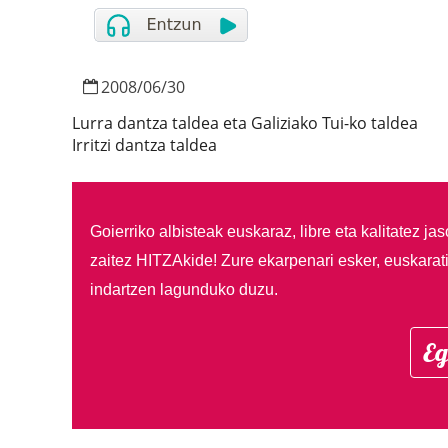
2008
/
06
/
30
Lurra dantza taldea eta Galiziako Tui-ko taldea
Irritzi dantza taldea
Goierriko albisteak euskaraz, libre eta kalitatez ja
zaitez HITZAkide!
Zure ekarpenari esker, euskarat
indartzen lagunduko duzu.
Eg