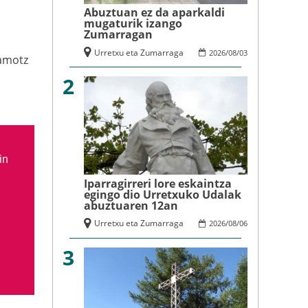
Abuztuan ez da aparkaldi
mugaturik izango
Zumarragan
Urretxu eta Zumarraga
2026
/
08
/
03
amotz
2
in
Iparragirreri lore eskaintza
egingo dio Urretxuko Udalak
abuztuaren 12an
Urretxu eta Zumarraga
2026
/
08
/
06
3