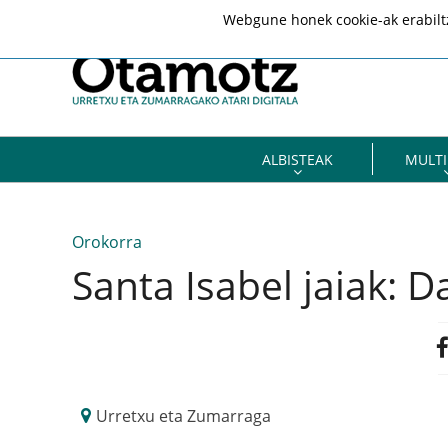
Webgune honek cookie-ak erabiltze
ALBISTEAK
MULTI
Orokorra
Santa Isabel jaiak: D
Urretxu eta Zumarraga