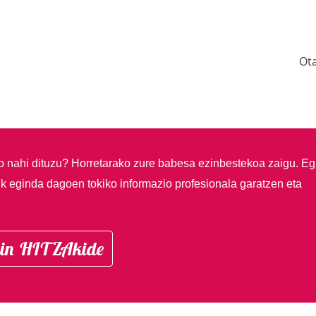
Ot
so nahi dituzu?
Horretarako zure babesa ezinbestekoa zaigu. Eg
ik eginda dagoen tokiko informazio profesionala garatzen eta
in HITZAkide