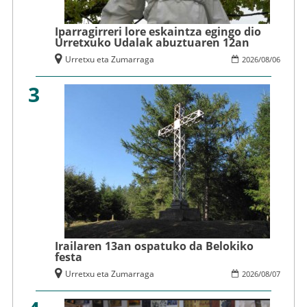
Iparragirreri lore eskaintza egingo dio
Urretxuko Udalak abuztuaren 12an
Urretxu eta Zumarraga
2026
/
08
/
06
3
Irailaren 13an ospatuko da Belokiko
festa
Urretxu eta Zumarraga
2026
/
08
/
07