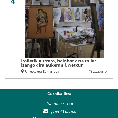
4
Irailetik aurrera, hainbat arte tailer
izango dira aukeran Urretxun
Urretxu eta Zumarraga
2026
/
08
/
04
Goierriko Hitza
943 72 34 08
goierri@hitza.eus