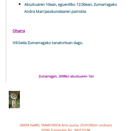
Abuztuaren 10ean, eguerdiko 12:30ean, Zumarragako
Andra Mari Jasokundearen parrokia
Oharra
Hil-beila Zumarragako tanatorioan dago.
Zumarragan, 2008ko abuztuaren 7an
SANTA ISABEL TANATORIOA Artiz auzoa, 29 (FORDen ondoan)
20700 Zumarraga Tel.: 943725198