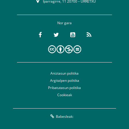
Iparragirre, 11 20700 – URRETXU
Nor gara
Aniztasun politika
Argitalpen politika
Pribatutasun politika
Cookieak
Babesleak: