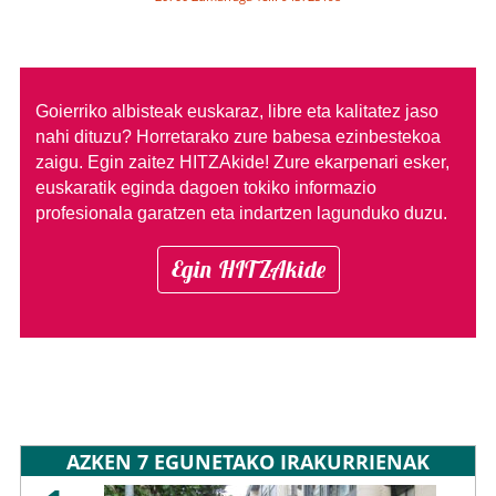
Goierriko albisteak euskaraz, libre eta kalitatez jaso
nahi dituzu?
Horretarako zure babesa ezinbestekoa
zaigu. Egin zaitez HITZAkide!
Zure ekarpenari esker,
euskaratik eginda dagoen tokiko informazio
profesionala garatzen eta indartzen lagunduko duzu.
Egin HITZAkide
AZKEN 7 EGUNETAKO IRAKURRIENAK