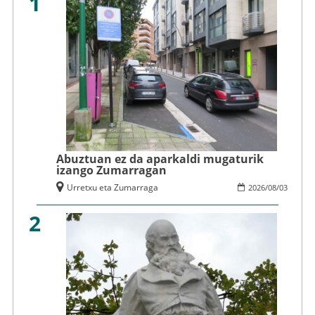
1
Abuztuan ez da aparkaldi mugaturik
izango Zumarragan
Urretxu eta Zumarraga
2026
/
08
/
03
2