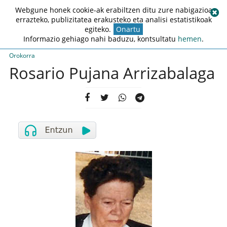
Webgune honek cookie-ak erabiltzen ditu zure nabigazioa
errazteko, publizitatea erakusteko eta analisi estatistikoak
egiteko.
Onartu
Informazio gehiago nahi baduzu, kontsultatu
hemen
.
Orokorra
Rosario Pujana Arrizabalaga