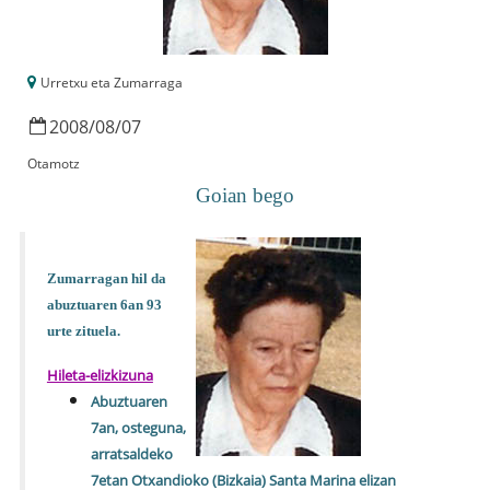
Urretxu eta Zumarraga
2008
/
08
/
07
Otamotz
Goian bego
Zumarragan hil da
abuztuaren 6an 93
urte zituela.
Hileta-elizkizuna
Abuztuaren
7an, osteguna,
arratsaldeko
7etan Otxandioko (Bizkaia) Santa Marina elizan