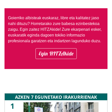
Goierriko albisteak euskaraz, libre eta kalitatez jaso
nahi dituzu?
Horretarako zure babesa ezinbestekoa
zaigu. Egin zaitez HITZAkide!
Zure ekarpenari esker,
euskaratik eginda dagoen tokiko informazio
profesionala garatzen eta indartzen lagunduko duzu.
Egin HITZAkide
AZKEN 7 EGUNETAKO IRAKURRIENAK
1