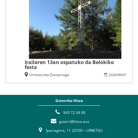
Irailaren 13an ospatuko da Belokiko
festa
Urretxu eta Zumarraga
2026
/
08
/
07
Goierriko Hitza
943 72 34 08
goierri@hitza.eus
Iparragirre, 11 20700 – URRETXU