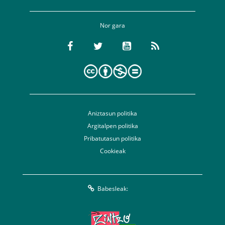
Nor gara
Aniztasun politika
Argitalpen politika
Pribatutasun politika
Cookieak
Babesleak: