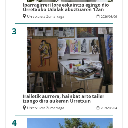
Iparragirreri lore eskaintza egingo dio
Urretxuko Udalak abuztuaren 12an
Urretxu eta Zumarraga
2026
/
08
/
06
3
Irailetik aurrera, hainbat arte tailer
izango dira aukeran Urretxun
Urretxu eta Zumarraga
2026
/
08
/
04
4