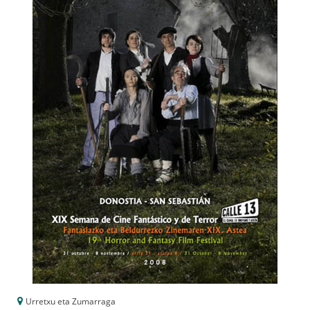
Urretxu eta Zumarraga