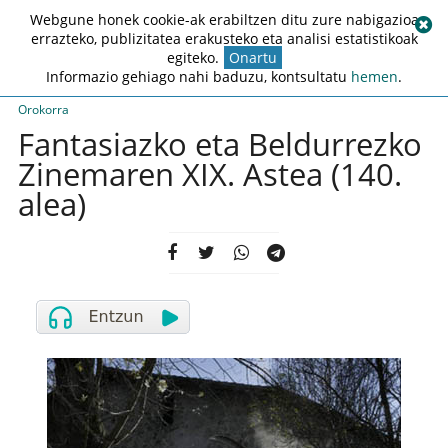
Webgune honek cookie-ak erabiltzen ditu zure nabigazioa
errazteko, publizitatea erakusteko eta analisi estatistikoak
egiteko.
Onartu
Informazio gehiago nahi baduzu, kontsultatu
hemen
.
Orokorra
Fantasiazko eta Beldurrezko
Zinemaren XIX. Astea (140.
alea)