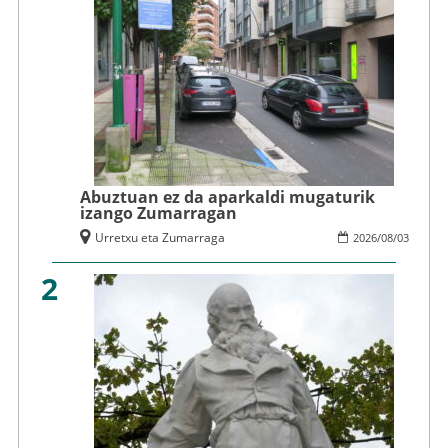
Abuztuan ez da aparkaldi mugaturik
izango Zumarragan
Urretxu eta Zumarraga
2026
/
08
/
03
2