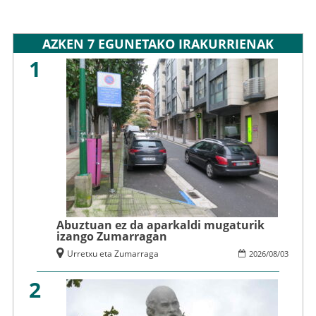
AZKEN 7 EGUNETAKO IRAKURRIENAK
1
Abuztuan ez da aparkaldi mugaturik
izango Zumarragan
Urretxu eta Zumarraga
2026
/
08
/
03
2