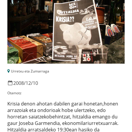
Urretxu eta Zumarraga
2008
/
12
/
10
Otamotz
Krisia denon ahotan dabilen garai honetan,honen
arrazoiak eta ondorioak hobe ulertzeko, edo
horretan saiatzekobehintzat, hitzaldia emango du
gaur Joseba Garmendia, ekonomilariurretxuarrak.
Hitzaldia arratsaldeko 19:30ean hasiko da