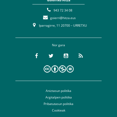
Goierriko Hitza
943 72 34 08
goierri@hitza.eus
Iparragirre, 11 20700 – URRETXU
Nor gara
Aniztasun politika
Argitalpen politika
Pribatutasun politika
Cookieak