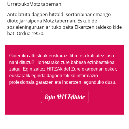
UrretxukoMotz tabernan.
Antolatuta dagoen hitzaldi sortaribihar emango
diote jarraipena Motz tabernan. Eskubide
sozialeninguruan arituko baita Elkartzen taldeko kide
bat. Ordua 19:30.
Goierriko albisteak euskaraz, libre eta kalitatez jaso
nahi dituzu?
Horretarako zure babesa ezinbestekoa
zaigu. Egin zaitez HITZAkide!
Zure ekarpenari esker,
euskaratik eginda dagoen tokiko informazio
profesionala garatzen eta indartzen lagunduko duzu.
Egin HITZAkide