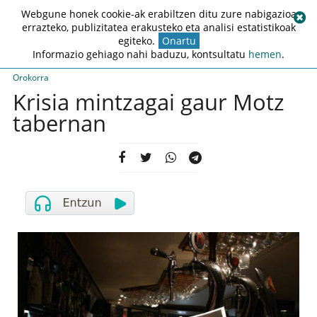
Webgune honek cookie-ak erabiltzen ditu zure nabigazioa
errazteko, publizitatea erakusteko eta analisi estatistikoak
egiteko.
Onartu
Informazio gehiago nahi baduzu, kontsultatu
hemen
.
Orokorra
Krisia mintzagai gaur Motz
tabernan