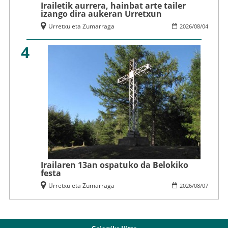
Irailetik aurrera, hainbat arte tailer
izango dira aukeran Urretxun
Urretxu eta Zumarraga
2026
/
08
/
04
4
Irailaren 13an ospatuko da Belokiko
festa
Urretxu eta Zumarraga
2026
/
08
/
07