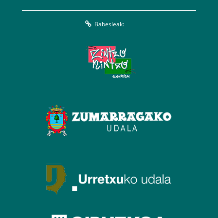
Babesleak: