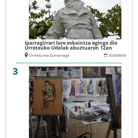
Iparragirreri lore eskaintza egingo dio
Urretxuko Udalak abuztuaren 12an
Urretxu eta Zumarraga
2026
/
08
/
06
3