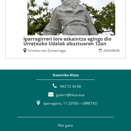
Iparragirreri lore eskaintza egingo dio
Urretxuko Udalak abuztuaren 12an
Urretxu eta Zumarraga
2026
/
08
/
06
Goierriko Hitza
943 72 34 08
goierri@hitza.eus
Iparragirre, 11 20700 – URRETXU
Nor gara