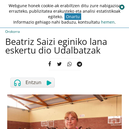
Webgune honek cookie-ak erabiltzen ditu zure nabigazioa
errazteko, publizitatea erakusteko eta analisi estatistikoak
egiteko.
Onartu
Informazio gehiago nahi baduzu, kontsultatu
hemen
.
Orokorra
Beatriz Saizi eginiko lana
eskertu dio Udalbatzak