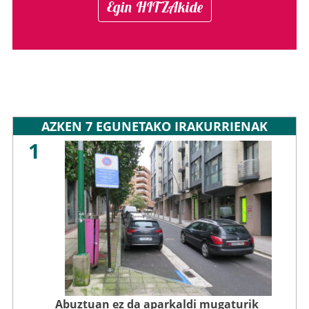
Egin HITZAkide
AZKEN 7 EGUNETAKO IRAKURRIENAK
1
Abuztuan ez da aparkaldi mugaturik