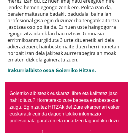
merezi izan du. Ez nuen imajinatu ereegiten nire
jendea hemen egongo zenik ere. Polita izan da,
beraienmaitasuna badakit badudala, baina lan
profesional gisa egin duzunzerbaitengatik aitortza
jasotzea oso polita da. Ez nuen uste haingogorra
egingo zitzaidanik lan hau uztea». Gimnasia
erritmikoanmurgilduta 3 urte zituenetik ari dela
adierazi zuen; hainbestemaite duen herri honetan
norbait izan dela jakiteak aurrerabegira animoak
ematen dizkiola gaineratu zuen.
Irakurrialbiste osoa Goierriko Hitzan.
Goierriko albisteak euskaraz, libre eta kalitatez jaso
nahi dituzu?
Horretarako zure babesa ezinbestekoa
zaigu. Egin zaitez HITZAkide!
Zure ekarpenari esker,
euskaratik eginda dagoen tokiko informazio
profesionala garatzen eta indartzen lagunduko duzu.