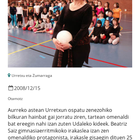
Urretxu eta Zumarraga
2008
/
12
/
15
Otamotz
Aurreko astean Urretxun ospatu zenezohiko
bilkuran hainbat gai jorratu ziren, tartean omenaldi
bat ereegin nahi izan zuten Udaleko kideek. Beatriz
Saiz gimnasiaerritmikoko irakaslea izan zen
omenaldiko protagonista, irakasle gisaegin dituen 25