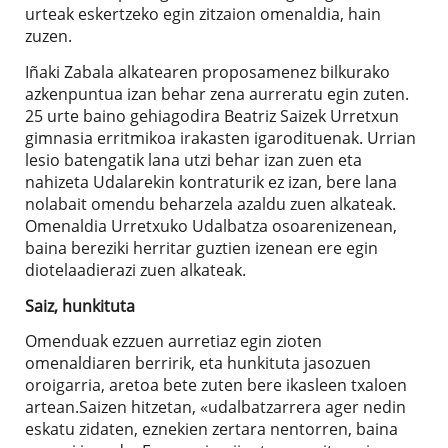
urteak eskertzeko egin zitzaion omenaldia, hain
zuzen.
Iñaki Zabala alkatearen proposamenez bilkurako
azkenpuntua izan behar zena aurreratu egin zuten.
25 urte baino gehiagodira Beatriz Saizek Urretxun
gimnasia erritmikoa irakasten igarodituenak. Urrian
lesio batengatik lana utzi behar izan zuen eta
nahizeta Udalarekin kontraturik ez izan, bere lana
nolabait omendu beharzela azaldu zuen alkateak.
Omenaldia Urretxuko Udalbatza osoarenizenean,
baina bereziki herritar guztien izenean ere egin
diotelaadierazi zuen alkateak.
Saiz, hunkituta
Omenduak ezzuen aurretiaz egin zioten
omenaldiaren berririk, eta hunkituta jasozuen
oroigarria, aretoa bete zuten bere ikasleen txaloen
artean.Saizen hitzetan, «udalbatzarrera ager nedin
eskatu zidaten, eznekien zertara nentorren, baina