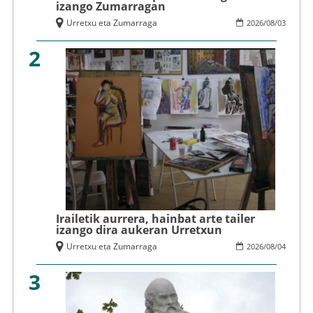
izango Zumarragan
Urretxu eta Zumarraga
2026
/
08
/
03
2
Irailetik aurrera, hainbat arte tailer
izango dira aukeran Urretxun
Urretxu eta Zumarraga
2026
/
08
/
04
3