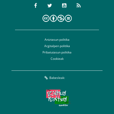
Aniztasun politika
Argitalpen politika
Pribatutasun politika
Cookieak
Babesleak: