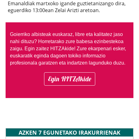
Emanaldiak martxoko igande guztietanizango dira,
eguerdiko 13:00ean Zelai Arizti aretoan.
Goierriko albisteak euskaraz, libre eta kalitatez jaso
nahi dituzu?
Horretarako zure babesa ezinbestekoa
zaigu. Egin zaitez HITZAkide!
Zure ekarpenari esker,
euskaratik eginda dagoen tokiko informazio
profesionala garatzen eta indartzen lagunduko duzu.
Egin HITZAkide
AZKEN 7 EGUNETAKO IRAKURRIENAK