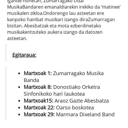
Igande honetan, Zumarragako Udal
MusikaBandaren emanaldiarekin irekiko da ‘matinee’
musikalen zikloa.Ondorengo lau asteetan ere
kanpoko hainbat musikari izango diraZumarragan
bisitan. Abesbatzak eta mota ezberdinetako
musikakentzuteko aukera izango da datozen
asteetan.
Egitaraua:
Martxoak 1:
Zumarragako Musika
Banda
Martxoak 8:
Donostiako Orketra
Sinfonikoko hari laukotea
Martxoak15:
Araoz Gazte Abesbatza
Martxoak 22:
Oarso boskotea
Martxoak 29:
Marmara Dixeland Band