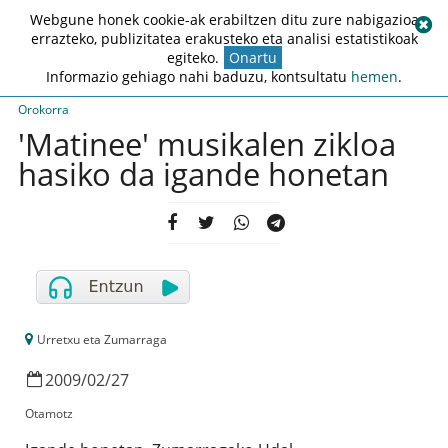
Webgune honek cookie-ak erabiltzen ditu zure nabigazioa
errazteko, publizitatea erakusteko eta analisi estatistikoak
egiteko.
Onartu
Informazio gehiago nahi baduzu, kontsultatu
hemen
.
Orokorra
'Matinee' musikalen zikloa
hasiko da igande honetan
Urretxu eta Zumarraga
2009
/
02
/
27
Otamotz