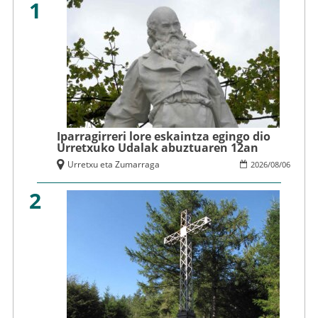
1
Iparragirreri lore eskaintza egingo dio
Urretxuko Udalak abuztuaren 12an
Urretxu eta Zumarraga
2026
/
08
/
06
2