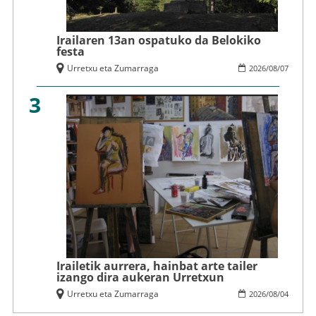
Irailaren 13an ospatuko da Belokiko
festa
Urretxu eta Zumarraga
2026
/
08
/
07
3
Irailetik aurrera, hainbat arte tailer
izango dira aukeran Urretxun
Urretxu eta Zumarraga
2026
/
08
/
04