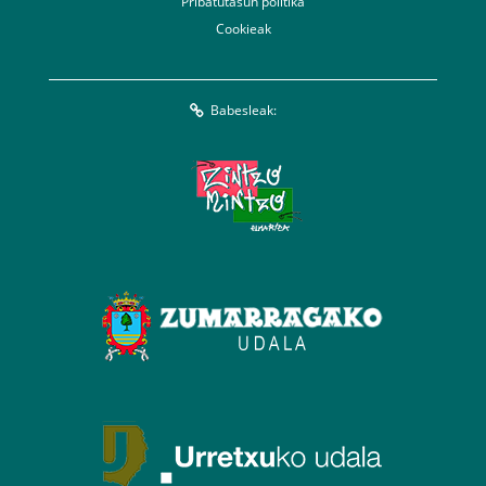
Pribatutasun politika
Cookieak
Babesleak: