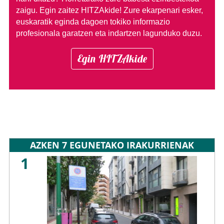
zaigu. Egin zaitez HITZAkide!
Zure ekarpenari esker,
euskaratik eginda dagoen tokiko informazio
profesionala garatzen eta indartzen lagunduko duzu.
Egin HITZAkide
AZKEN 7 EGUNETAKO IRAKURRIENAK
1