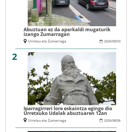
Abuztuan ez da aparkaldi mugaturik
izango Zumarragan
Urretxu eta Zumarraga
2026
/
08
/
03
2
Iparragirreri lore eskaintza egingo dio
Urretxuko Udalak abuztuaren 12an
Urretxu eta Zumarraga
2026
/
08
/
06