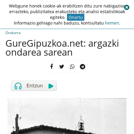
Webgune honek cookie-ak erabiltzen ditu zure nabigazioa
errazteko, publizitatea erakusteko eta analisi estatistikoak
egiteko.
Onartu
Informazio gehiago nahi baduzu, kontsultatu
hemen
.
Orokorra
GureGipuzkoa.net: argazki
ondarea sarean