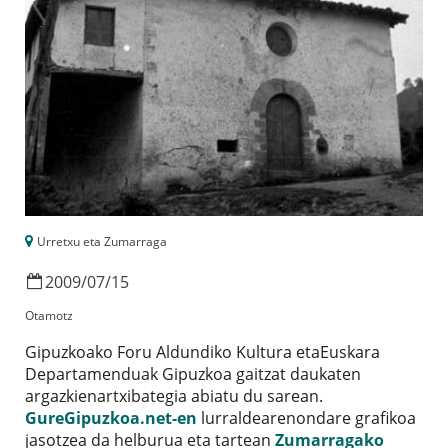
Urretxu eta Zumarraga
2009
/
07
/
15
Otamotz
Gipuzkoako Foru Aldundiko Kultura etaEuskara
Departamenduak Gipuzkoa gaitzat daukaten
argazkienartxibategia abiatu du sarean.
GureGipuzkoa.net-en
lurraldearenondare grafikoa
jasotzea da helburua eta tartean
Zumarragako