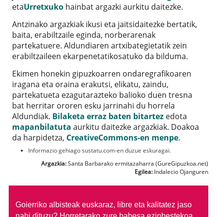
eta
Urretxuko
hainbat argazki aurkitu daitezke.
Antzinako argazkiak ikusi eta jaitsidaitezke bertatik,
baita, erabiltzaile eginda, norberarenak
partekatuere. Aldundiaren artxibategietatik zein
erabiltzaileen ekarpenetatikosatuko da bilduma.
Ekimen honekin gipuzkoarren ondaregrafikoaren
iragana eta oraina erakutsi, elikatu, zaindu,
partekatueta ezagutarazteko balioko duen tresna
bat herritar ororen esku jarrinahi du horrela
Aldundiak.
Bilaketa erraz baten bitartez
edota
mapanbilatuta
aurkitu daitezke argazkiak. Doakoa
da harpidetza,
CreativeCommons-en menpe
.
Informazio gehiago sustatu.com-en duzue eskuragai.
Argazkia:
Santa Barbarako ermitazaharra (GureGipuzkoa.net)
Egilea:
Indalecio Ojanguren
Goierriko albisteak euskaraz, libre eta kalitatez jaso
nahi dituzu?
Horretarako zure babesa ezinbestekoa