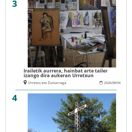
3
Irailetik aurrera, hainbat arte tailer
izango dira aukeran Urretxun
Urretxu eta Zumarraga
2026
/
08
/
04
4