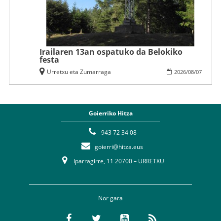
Irailaren 13an ospatuko da Belokiko
festa
Urretxu eta Zumarraga
2026
/
08
/
07
Goierriko Hitza
943 72 34 08
goierri@hitza.eus
Iparragirre, 11 20700 – URRETXU
Nor gara