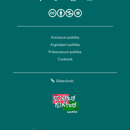
Aniztasun politika
Argitalpen politika
Pribatutasun politika
Cookieak
Babesleak: