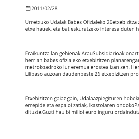
2011
/
02
/
28
Urretxuko Udalak Babes Ofizialeko 26etxebizitza
etxe hauek, eta bat eskuratzeko interesa duten 
Eraikuntza lan gehienak ArauSubsidiarioak onart
herrian babes ofizialeko etxebizitzen planarenga
metrokoadroko lur eremua erostea izan zen. Hemen
Lilibaso auzoan daudenbeste 26 etxebizitzen pro
Etxebizitzen gaiaz gain, Udalaazpiegituren hobe
errepide eta espaloi zatiak, Ikastolaren ondoko
dituzte.Guzti hau bi milioi euro inguru ordaindut