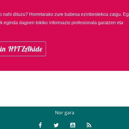
so nahi dituzu?
Horretarako zure babesa ezinbestekoa zaigu. Eg
ik eginda dagoen tokiko informazio profesionala garatzen eta
in HITZAkide
Nor gara