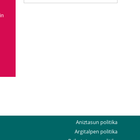
in
Aniztasun politika
Argitalpen politika