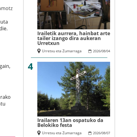
amotz
tuta
die.
Irailetik aurrera, hainbat arte
tailer izango dira aukeran
Urretxun
Urretxu eta Zumarraga
2026
/
08
/
04
4
gain,
orako
atu
Irailaren 13an ospatuko da
Belokiko festa
Urretxu eta Zumarraga
2026
/
08
/
07