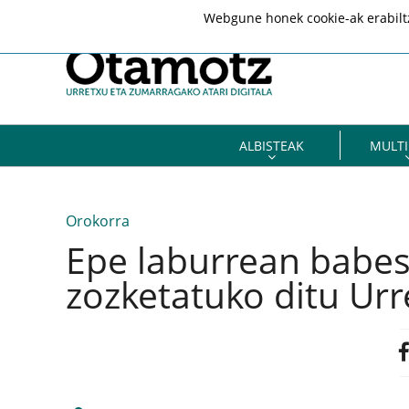
Webgune honek cookie-ak erabiltze
ALBISTEAK
MULTI
Orokorra
Epe laburrean babes 
zozketatuko ditu Ur