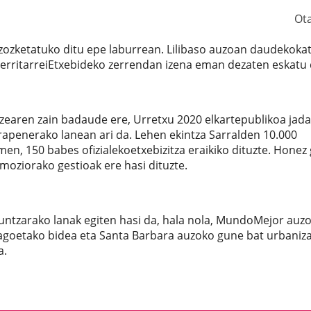
Ot
 zozketatuko ditu epe laburrean. Lilibaso auzoan daudekoka
herritarreiEtxebideko zerrendan izena eman dezaten eskatu 
zearen zain badaude ere, Urretxu 2020 elkartepublikoa jada
rapenerako lanean ari da. Lehen ekintza Sarralden 10.000
, 150 babes ofizialekoetxebizitza eraikiko dituzte. Honez 
moziorako gestioak ere hasi dituzte.
kuntzarako lanak egiten hasi da, hala nola, MundoMejor auz
Pagoetako bidea eta Santa Barbara auzoko gune bat urbaniz
a.