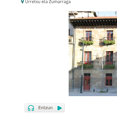
Urretxu eta Zumarraga