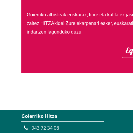
Goierriko albisteak euskaraz, libre eta kalitatez ja
zaitez HITZAkide!
Zure ekarpenari esker, euskarat
indartzen lagunduko duzu.
Eg
Goierriko Hitza
943 72 34 08