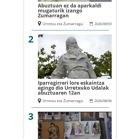
Abuztuan ez da aparkaldi
mugaturik izango
Zumarragan
Urretxu eta Zumarraga
2026
/
08
/
03
2
Iparragirreri lore eskaintza
egingo dio Urretxuko Udalak
abuztuaren 12an
Urretxu eta Zumarraga
2026
/
08
/
06
3