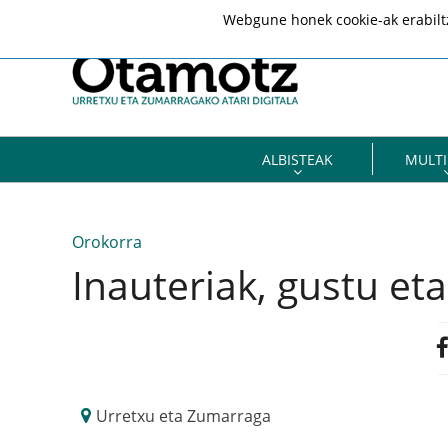
Webgune honek cookie-ak erabiltze
ALBISTEAK
MULTI
Orokorra
Inauteriak, gustu et
Urretxu eta Zumarraga