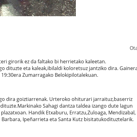
Ot
i girorik ez da faltako bi herrietako kaleetan.
dituzte eta kaleak,ibilaldi koloretsuz jantziko dira. Gainera
k 19:30era Zumarragako Belokipilotalekuan.
o dira goiztiarrenak. Urteroko ohiturari jarraituz,baserriz
 dituzte.Markinako Sahagi dantza taldea izango dute lagun
 plazatxoan. Handik Etxaburu, Erratzu,Zuloaga, Mendizabal,
Barbara, Ipeñarrieta eta Santa Kutz bisitatukodituztelarik.