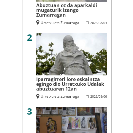
Abuztuan ez da aparkaldi
mugaturik izango
Zumarragan
Urretxu eta Zumarraga
2026
/
08
/
03
2
Iparragirreri lore eskaintza
egingo dio Urretxuko Udalak
abuztuaren 12an
Urretxu eta Zumarraga
2026
/
08
/
06
3