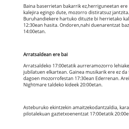
Baina baserrietan bakarrik ez,herriguneetan ere i
kalejira egingo dute, mozorro distiratsuz jantzita
Buruhandiekere hartuko dituzte bi herrietako kale
12:30ean hasita. Ondoren,nahi duenarentzat baz
14:00etan.
Arratsaldean ere bai
Arratsaldeko 17:00etatik aurreramozorro lehiaket
jubilatuen elkartean. Gainea musikarik ere ez da
dagoen mozorrofestan 17:30ean Ederrenan. Arei
Nightmare taldeko kideek 20:00etan.
Asteburuko ekintzekin amaitzekodantzaldia, kar
pilotalekuan gaztetxoenentzat 17:00etatik 20:00e