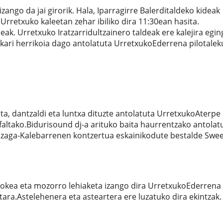
zango da jai girorik. Hala, Iparragirre Balerditaldeko kideak
.Urretxuko kaleetan zehar ibiliko dira 11:30ean hasita.
ak. Urretxuko Iratzarridultzainero taldeak ere kalejira egi
kari herrikoia dago antolatuta UrretxukoEderrena pilotale
a, dantzaldi eta luntxa dituzte antolatuta UrretxukoAterpe
 faltako.Bidurisound dj-a arituko baita haurrentzako antolat
zaga-Kalebarrenen kontzertua eskainikodute bestalde Swee
aokea eta mozorro lehiaketa izango dira UrretxukoEderrena
tara.Astelehenera eta asteartera ere luzatuko dira ekintzak.