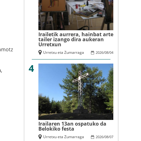
Irailetik aurrera, hainbat arte
tailer izango dira aukeran
Urretxun
amotz
Urretxu eta Zumarraga
2026
/
08
/
04
4
,
Irailaren 13an ospatuko da
Belokiko festa
Urretxu eta Zumarraga
2026
/
08
/
07