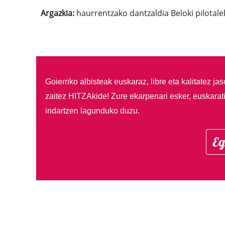
Argazkia:
haurrentzako dantzaldia Beloki pilotalek
Goierriko albisteak euskaraz, libre eta kalitatez ja
zaitez HITZAkide!
Zure ekarpenari esker, euskarat
indartzen lagunduko duzu.
Eg