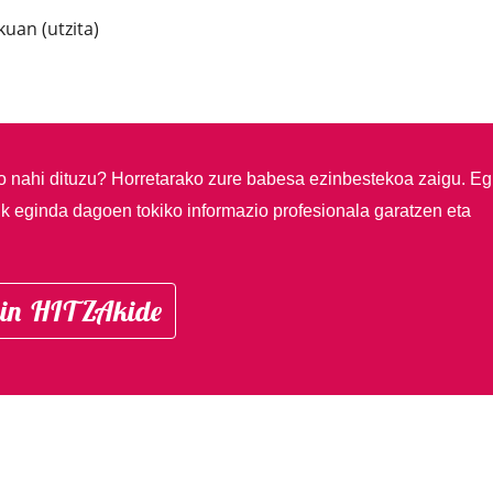
uan (utzita)
so nahi dituzu?
Horretarako zure babesa ezinbestekoa zaigu. Eg
ik eginda dagoen tokiko informazio profesionala garatzen eta
in HITZAkide