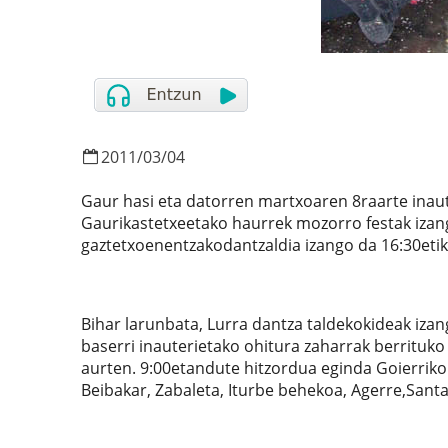
2011
/
03
/
04
Gaur hasi eta datorren martxoaren 8raarte inauter
Gaurikastetxeetako haurrek mozorro festak izango 
gaztetxoenentzakodantzaldia izango da 16:30eti
Bihar larunbata, Lurra dantza taldekokideak izang
baserri inauterietako ohitura zaharrak berrituko
aurten. 9:00etandute hitzordua eginda Goierriko
Beibakar, Zabaleta, Iturbe behekoa, Agerre,Santa 