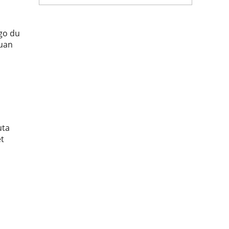
ngo du
kuan
uta
t