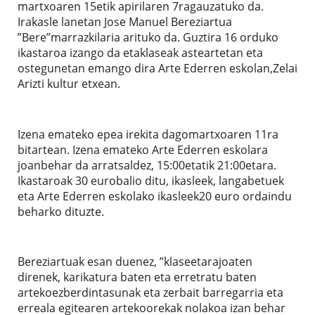
martxoaren 15etik apirilaren 7ragauzatuko da.
Irakasle lanetan Jose Manuel Bereziartua
”Bere”marrazkilaria arituko da. Guztira 16 orduko
ikastaroa izango da etaklaseak asteartetan eta
ostegunetan emango dira Arte Ederren eskolan,Zelai
Arizti kultur etxean.
Izena emateko epea irekita dagomartxoaren 11ra
bitartean. Izena emateko Arte Ederren eskolara
joanbehar da arratsaldez, 15:00etatik 21:00etara.
Ikastaroak 30 eurobalio ditu, ikasleek, langabetuek
eta Arte Ederren eskolako ikasleek20 euro ordaindu
beharko dituzte.
Bereziartuak esan duenez, ”klaseetarajoaten
direnek, karikatura baten eta erretratu baten
artekoezberdintasunak eta zerbait barregarria eta
erreala egitearen artekoorekak nolakoa izan behar