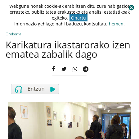
Webgune honek cookie-ak erabiltzen ditu zure nabigazioa
errazteko, publizitatea erakusteko eta analisi estatistikoak
egiteko.
Onartu
Informazio gehiago nahi baduzu, kontsultatu
hemen
.
Orokorra
Karikatura ikastarorako izen
ematea zabalik dago