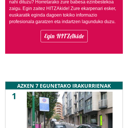
nahi dituzu?
Horretarako zure babesa ezinbestekoa
zaigu. Egin zaitez HITZAkide!
Zure ekarpenari esker,
euskaratik eginda dagoen tokiko informazio
profesionala garatzen eta indartzen lagunduko duzu.
Egin HITZAkide
AZKEN 7 EGUNETAKO IRAKURRIENAK
1