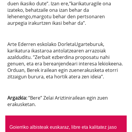
duen ikasiko dute”. Izan ere,”karikaturagile ona
izateko, behatzaile ona izan behar da
lehenengo,margotu behar den pertsonaren
aurpegia irakurtzen ikasi behar da”.
Arte Ederren eskolako DorletaUgarteburuk,
karikatura ikastaroa antolatzearen arrazoiak
azalduditu. ”Zerbait ezberdina proposatu nahi
genuen, eta era bereanjendeari interesa lekiokeena.
Orduan, Berek irailean egin zuenerakusketa etorri
zitzaigun burura, eta hortik atera zen ideia”.
Argazkia:
”Bere” Zelai Ariztinirailean egin zuen
erakusketan.
Goierriko albisteak euskaraz, libre eta kalitatez jaso