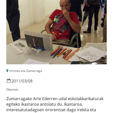
Urretxu eta Zumarraga
2011
/
03
/
08
Otamotz
Zumarragako Arte Ederren udal eskolakkarikaturak
egiteko ikastaroa antolatu du. Ikastaroa,
interesatutadagoen ororentzat dago irekita eta