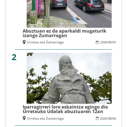
Abuztuan ez da aparkaldi mugaturik
izango Zumarragan
Urretxu eta Zumarraga
2026
/
08
/
03
2
Iparragirreri lore eskaintza egingo dio
Urretxuko Udalak abuztuaren 12an
Urretxu eta Zumarraga
2026
/
08
/
06