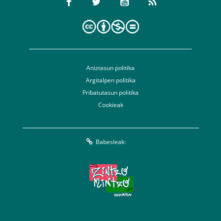
Aniztasun politika
Argitalpen politika
Pribatutasun politika
Cookieak
Babesleak: