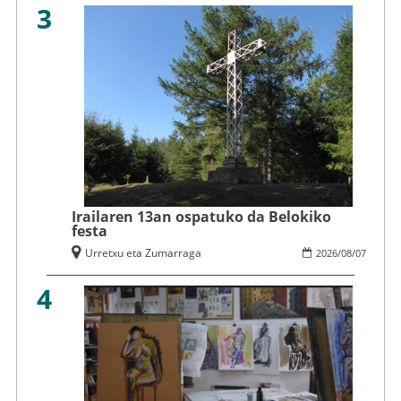
3
Irailaren 13an ospatuko da Belokiko
festa
Urretxu eta Zumarraga
2026
/
08
/
07
4