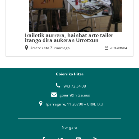
Irailetik aurrera, hainbat arte tailer
izango dira aukeran Urretxun
Urretxu eta Zumarraga
2026
/
08
/
04
Goierriko Hitza
943 72 34 08
goierri@hitza.eus
Iparragirre, 11 20700 – URRETXU
Nor gara