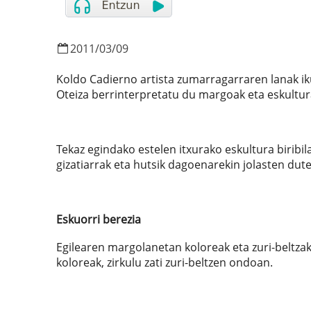
2011
/
03
/
09
Koldo Cadierno artista zumarragarraren lanak iku
Oteiza berrinterpretatu du margoak eta eskultura
Tekaz egindako estelen itxurako eskultura biribil
gizatiarrak eta hutsik dagoenarekin jolasten dut
Eskuorri berezia
Egilearen margolanetan koloreak eta zuri-beltza
koloreak, zirkulu zati zuri-beltzen ondoan.