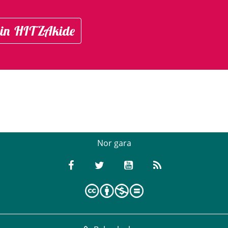
in HITZAkide
Nor gara