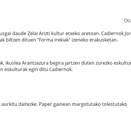
Ot
sgai daude Zelai Arizti kultur etxeko aretoan. Cadiernok Jo
k biltzen dituen ”Forma irekiak” izeneko erakusketan.
ak, ikuslea Arantzazura begira jartzen duten zurezko eskultu
en eskulturak egin ditu Cadiernok.
k aurkitu daitezke. Paper gainean margotutako tolestutako