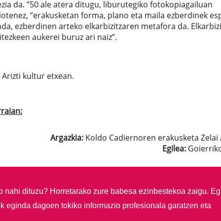
ia da. ”50 ale atera ditugu, liburutegiko fotokopiagailuan
otenez, ”erakusketan forma, plano eta maila ezberdinek es
a, ezberdinen arteko elkarbizitzaren metafora da. Elkarbizi
litezkeen aukerei buruz ari naiz”.
Arizti kultur etxean.
rraian:
Argazkia:
Koldo Cadiernoren erakusketa Zelai A
Egilea:
Goierriko
so nahi dituzu?
Horretarako zure babesa ezinbestekoa zaigu. Eg
ik eginda dagoen tokiko informazio profesionala garatzen eta