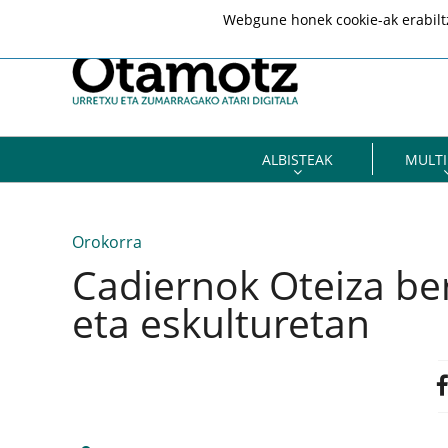
Webgune honek cookie-ak erabiltze
ALBISTEAK
MULTI
Orokorra
Cadiernok Oteiza be
eta eskulturetan