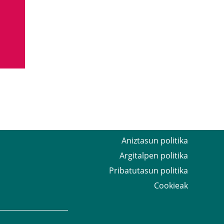
Aniztasun politika
Argitalpen politika
Pribatutasun politika
Cookieak