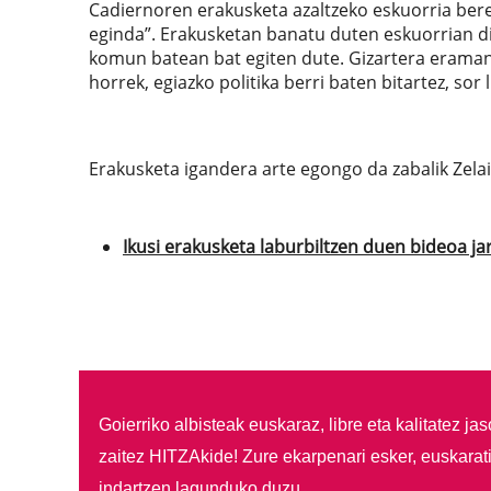
Cadiernoren erakusketa azaltzeko eskuorria berez
eginda”. Erakusketan banatu duten eskuorrian di
komun batean bat egiten dute. Gizartera eramand
horrek, egiazko politika berri baten bitartez, sor 
Erakusketa igandera arte egongo da zabalik Zelai 
Ikusi erakusketa laburbiltzen duen bideoa ja
Goierriko albisteak euskaraz, libre eta kalitatez ja
zaitez HITZAkide!
Zure ekarpenari esker, euskarat
indartzen lagunduko duzu.