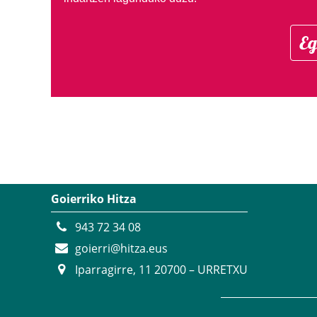
Eg
Goierriko Hitza
943 72 34 08
goierri@hitza.eus
Iparragirre, 11 20700 – URRETXU