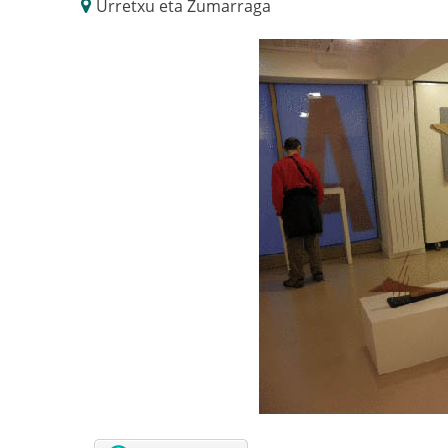
Urretxu eta Zumarraga