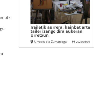
amotz
Irailetik aurrera, hainbat arte
rge
tailer izango dira aukeran
Urretxun
Urretxu eta Zumarraga
2026
/
08
/
04
ra