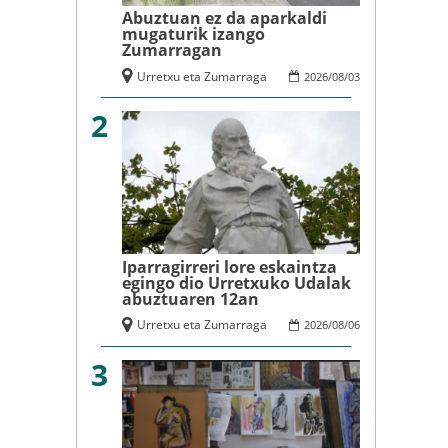
Abuztuan ez da aparkaldi
mugaturik izango
Zumarragan
Urretxu eta Zumarraga
2026
/
08
/
03
2
Iparragirreri lore eskaintza
egingo dio Urretxuko Udalak
abuztuaren 12an
Urretxu eta Zumarraga
2026
/
08
/
06
3