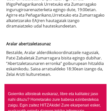
IñigoPeñagarikanok Urretxuko eta Zumarragako
ingurugiroarenazterketa egingo dute, 19:00etan.
Agirre eta Peñagarikano,Urretxuko eta Zumarragako
alkatetzarako EAJren hautagaiak izango
diramaiatzeko udal hauteskundeetan.
Aralar abertzaletasunaz
Bestalde, Aralar alderdikokoordinatzaile nagusiak,
Patxi Zabaletak Zumarragara bisita egingo dubihar.
”Abertzaletasunaren erronka” goiburupean hitzaldia
eskainikodu. Saioa arratsaldeko 18:30ean izango da,
Zelai Arizti kulturetxean.
Goierriko albisteak euskaraz, libre eta kalitatez jaso
nahi dituzu?
Horretarako zure babesa ezinbestekoa
zaigu. Egin zaitez HITZAkide!
Zure ekarpenari esker,
euskaratik eginda dagoen tokiko informazio