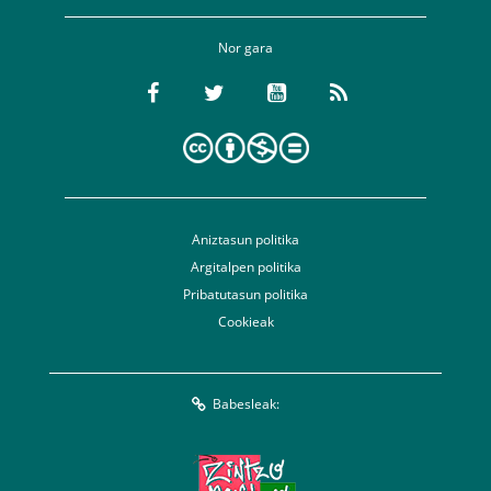
Nor gara
Aniztasun politika
Argitalpen politika
Pribatutasun politika
Cookieak
Babesleak: