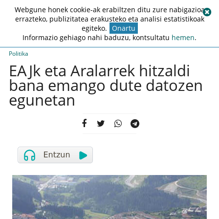
Webgune honek cookie-ak erabiltzen ditu zure nabigazioa
errazteko, publizitatea erakusteko eta analisi estatistikoak
egiteko.
Onartu
Informazio gehiago nahi baduzu, kontsultatu
hemen
.
Politika
EAJk eta Aralarrek hitzaldi
bana emango dute datozen
egunetan