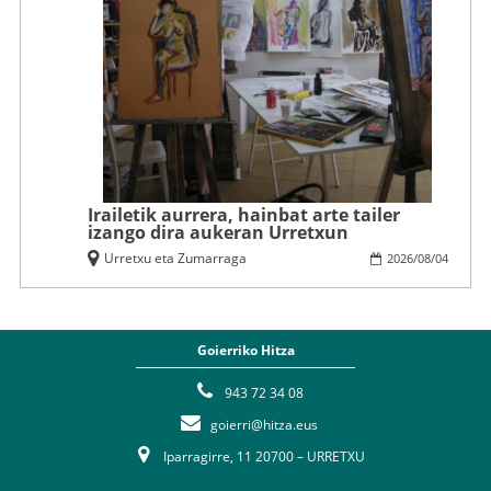
Irailetik aurrera, hainbat arte tailer
izango dira aukeran Urretxun
Urretxu eta Zumarraga
2026
/
08
/
04
Goierriko Hitza
943 72 34 08
goierri@hitza.eus
Iparragirre, 11 20700 – URRETXU