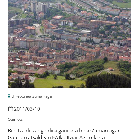
Urretxu eta Zumarraga
2011
/
03
/
10
Otamotz
Bi hitzaldi izango dira gaur eta biharZumarragan.
Gaur arratsaldean EAJko Itziar Agirrek eta