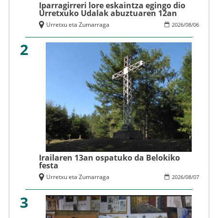
Iparragirreri lore eskaintza egingo dio
Urretxuko Udalak abuztuaren 12an
Urretxu eta Zumarraga
2026
/
08
/
06
2
Irailaren 13an ospatuko da Belokiko
festa
Urretxu eta Zumarraga
2026
/
08
/
07
3