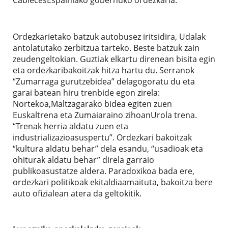
Ordezkarietako batzuk autobusez iritsidira, Udalak
antolatutako zerbitzua tarteko. Beste batzuk zain
zeudengeltokian. Guztiak elkartu direnean bisita egin
eta ordezkaribakoitzak hitza hartu du. Serranok
“Zumarraga gurutzebidea” delagogoratu du eta
garai batean hiru trenbide egon zirela:
Nortekoa,Maltzagarako bidea egiten zuen
Euskaltrena eta Zumaiaraino zihoanUrola trena.
“Trenak herria aldatu zuen eta
industrializazioasuspertu”. Ordezkari bakoitzak
“kultura aldatu behar” dela esandu, “usadioak eta
ohiturak aldatu behar” direla garraio
publikoasustatze aldera. Paradoxikoa bada ere,
ordezkari politikoak ekitaldiaamaituta, bakoitza bere
auto ofizialean atera da geltokitik.