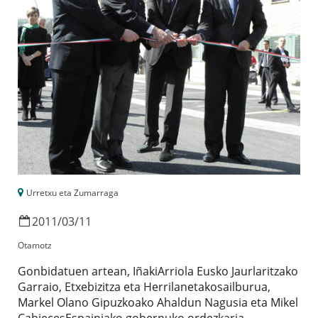
Urretxu eta Zumarraga
2011
/
03
/
11
Otamotz
Gonbidatuen artean, IñakiArriola Eusko Jaurlaritzako
Garraio, Etxebizitza eta Herrilanetakosailburua,
Markel Olano Gipuzkoako Ahaldun Nagusia eta Mikel
CabiecesEspainiako gobernuko ordezkaria.