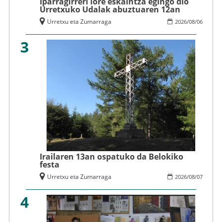
Iparragirreri lore eskaintza egingo dio
Urretxuko Udalak abuztuaren 12an
Urretxu eta Zumarraga
2026
/
08
/
06
3
Irailaren 13an ospatuko da Belokiko
festa
Urretxu eta Zumarraga
2026
/
08
/
07
4