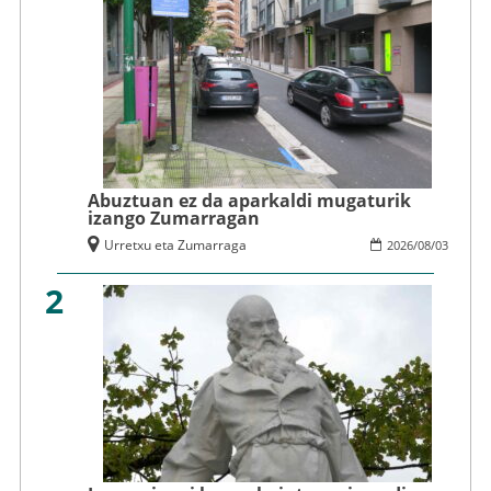
Abuztuan ez da aparkaldi mugaturik
izango Zumarragan
Urretxu eta Zumarraga
2026
/
08
/
03
2