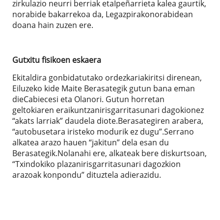
zirkulazio neurri berriak etaIpeñarrieta kalea gaurtik,
norabide bakarrekoa da, Legazpirakonorabidean
doana hain zuzen ere.
Gutxitu fisikoen eskaera
Ekitaldira gonbidatutako ordezkariakiritsi direnean,
Eiluzeko kide Maite Berasategik gutun bana eman
dieCabiecesi eta Olanori. Gutun horretan
geltokiaren eraikuntzanirisgarritasunari dagokionez
“akats larriak” daudela diote.Berasategiren arabera,
“autobusetara iristeko modurik ez dugu”.Serrano
alkatea arazo hauen “jakitun” dela esan du
Berasategik.Nolanahi ere, alkateak bere diskurtsoan,
“Txindokiko plazanirisgarritasunari dagozkion
arazoak konpondu” dituztela adierazidu.