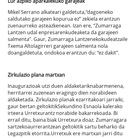
Lur azpiko aparkalekuko garajeak
Mikel Serrano alkateari galdetuta,“dagoeneko
saldutako garajeen kopurua ez” zekiela erantzun
zuenaurreko asteazkenean. Izan ere, “Zumarraga
Lantzen udal enpresarenkudeaketa da garajeen
salmenta”. Gaur, Zumarraga Lantzenekokudeatzaile
Txema Altolagirreri garajeen salmenta nola
doangaldetuta, ondokoa erantzun du: “ez dakit”.
Zirkulazio plana martxan
Inaugurazioak utzi duen aldaketariknabarmenena,
herritarrei zuzenean eragingo dien norabideen
aldaketada. Zirkulazio planak ezarritakoari jarraiki,
gaur bertan geltokitikSekundino Esnaola kalerako
irteera Urretxurantz norabide bakarrekoada. Bi
errail ditu, baina biak Urretxura doaz. Zumarragara
sartzekoaurrerantzean geltokitik sartu beharko da
Legazpitik etorrita.Urretxuk ere martxan jarri ditu