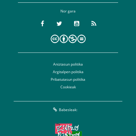
Nor gara
Aniztasun politika
Argitalpen politika
Pribatutasun politika
Cookieak
Babesleak: