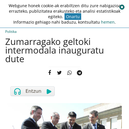
Webgune honek cookie-ak erabiltzen ditu zure nabigazioa
errazteko, publizitatea erakusteko eta analisi estatistikoak
egiteko.
Onartu
Informazio gehiago nahi baduzu, kontsultatu
hemen
.
Politika
Zumarragako geltoki
intermodala inauguratu
dute