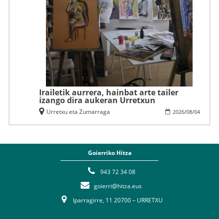
Irailetik aurrera, hainbat arte tailer
izango dira aukeran Urretxun
Urretxu eta Zumarraga
2026
/
08
/
04
Goierriko Hitza
943 72 34 08
goierri@hitza.eus
Iparragirre, 11 20700 – URRETXU