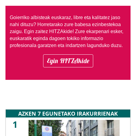
Goierriko albisteak euskaraz, libre eta kalitatez jaso
nahi dituzu?
Horretarako zure babesa ezinbestekoa
zaigu. Egin zaitez HITZAkide!
Zure ekarpenari esker,
euskaratik eginda dagoen tokiko informazio
profesionala garatzen eta indartzen lagunduko duzu.
Egin HITZAkide
AZKEN 7 EGUNETAKO IRAKURRIENAK
1