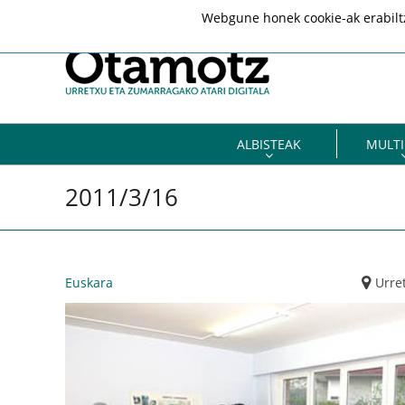
Webgune honek cookie-ak erabiltze
ALBISTEAK
MULTI
2011/3/16
Euskara
Urre