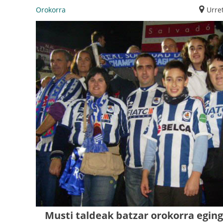
Orokorra
Urre
Musti taldeak batzar orokorra eging