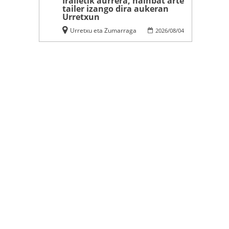
Irailetik aurrera, hainbat arte
tailer izango dira aukeran
Urretxun
Urretxu eta Zumarraga
2026
/
08
/
04