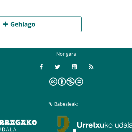
Gehiago
Nor gara
Babesleak: