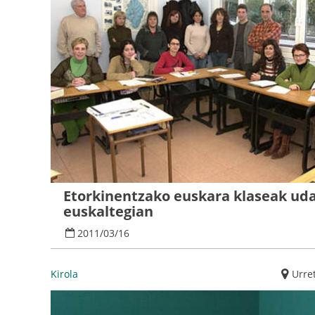
Etorkinentzako euskara klaseak uda
euskaltegian
2011
/
03
/
16
Kirola
Urre