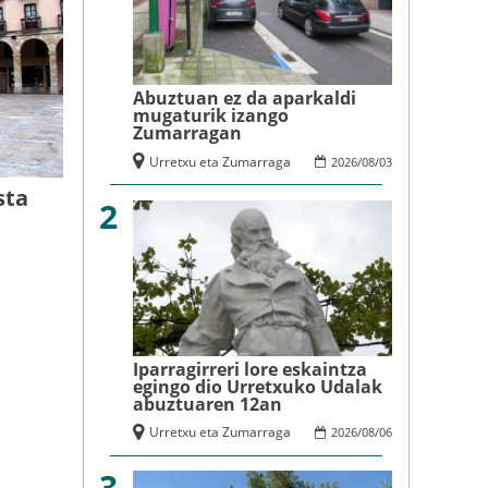
Abuztuan ez da aparkaldi
mugaturik izango
Zumarragan
Urretxu eta Zumarraga
2026
/
08
/
03
sta
2
Iparragirreri lore eskaintza
egingo dio Urretxuko Udalak
abuztuaren 12an
Urretxu eta Zumarraga
2026
/
08
/
06
3