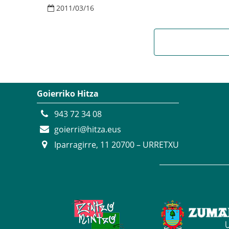
2011
/
03
/
16
Goierriko Hitza
943 72 34 08
goierri@hitza.eus
Iparragirre, 11 20700 – URRETXU