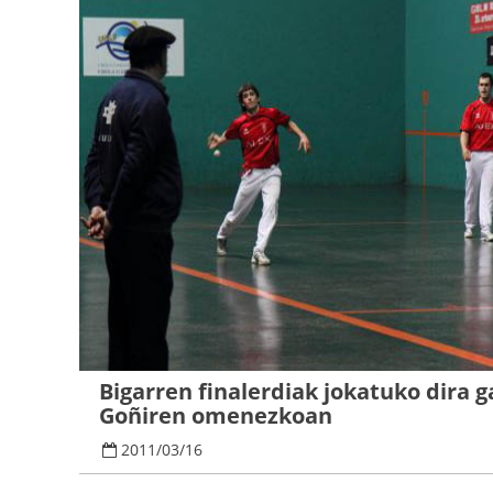
Bigarren finalerdiak jokatuko dira g
Goñiren omenezkoan
2011
/
03
/
16