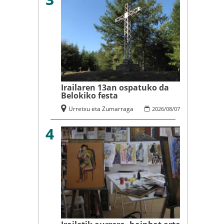
Irailaren 13an ospatuko da
Belokiko festa
Urretxu eta Zumarraga
2026
/
08
/
07
4