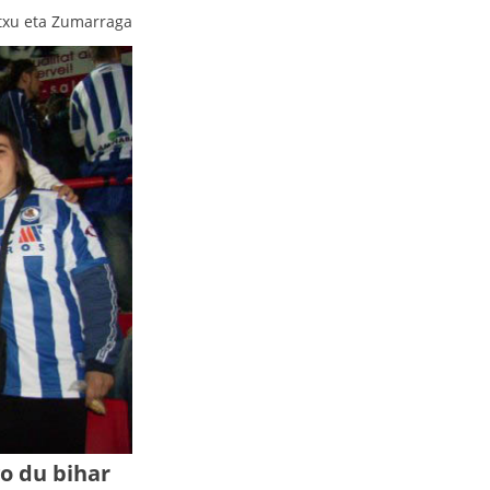
txu eta Zumarraga
o du bihar