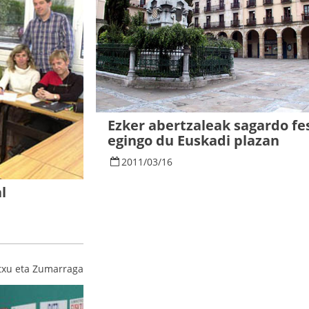
Ezker abertzaleak sagardo fe
egingo du Euskadi plazan
2011
/
03
/
16
l
txu eta Zumarraga