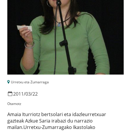
Urretxu eta Zumarraga
2011
/
03
/
22
Otamotz
Amaia Iturriotz bertsolari eta idazleurretxuar
gazteak Azkue Saria irabazi du narrazio
mailan.Urretxu-Zumarragako Ikastolako