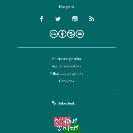
Nor gara
Aniztasun politika
Argitalpen politika
Pribatutasun politika
Cookieak
Babesleak: