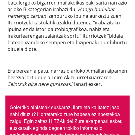
batxilergoko bigarren mailakoikasleak, saria narrazio
arloko B kategorian irabazi du.
Hango hodeibat
hemengo zeruan
izenburuko ipuina aurkeztu zuen
Iturriotzek.Ikastolatik azaldu dutenez, ”irabazitako
ipuina ez da istorioautobiografikoa, nahiz eta
irakurlearengan zalantzak sortu”.Iturriotzek ”bidaia
batean izandako sentipen eta bizipenak ipuinbihurtu
dituela diote.
Era berean aipatu, narrazio arloko A mailan aipamen
berezia lortu duela Leire Akizu urretxuarraren
Zeintzuk dira nere gurasoak?
lanari esker.
Goierriko albisteak euskaraz, libre eta kalitatez jaso
nahi dituzu?
Horretarako zure babesa ezinbestekoa
zaigu. Egin zaitez HITZAkide!
Zure ekarpenari esker,
euskaratik eginda dagoen tokiko informazio