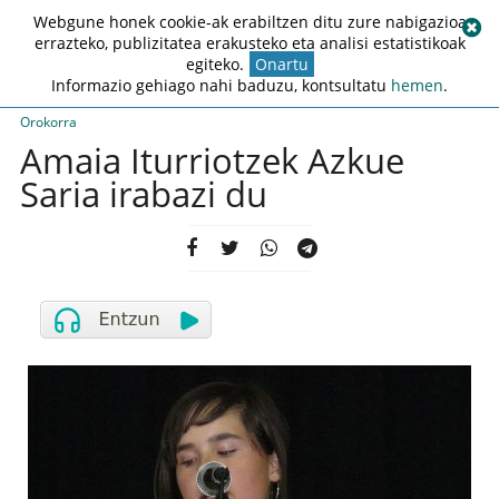
Webgune honek cookie-ak erabiltzen ditu zure nabigazioa
errazteko, publizitatea erakusteko eta analisi estatistikoak
egiteko.
Onartu
Informazio gehiago nahi baduzu, kontsultatu
hemen
.
Orokorra
Amaia Iturriotzek Azkue
Saria irabazi du