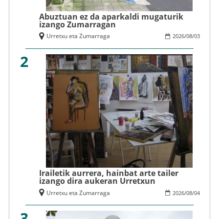
Abuztuan ez da aparkaldi mugaturik
izango Zumarragan
Urretxu eta Zumarraga
2026
/
08
/
03
2
Irailetik aurrera, hainbat arte tailer
izango dira aukeran Urretxun
Urretxu eta Zumarraga
2026
/
08
/
04
3