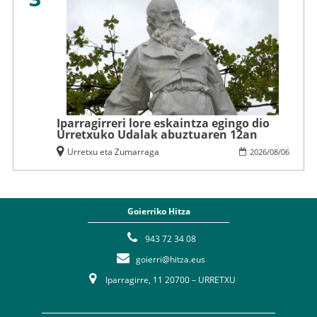
Iparragirreri lore eskaintza egingo dio
Urretxuko Udalak abuztuaren 12an
Urretxu eta Zumarraga
2026
/
08
/
06
Goierriko Hitza
943 72 34 08
goierri@hitza.eus
Iparragirre, 11 20700 – URRETXU