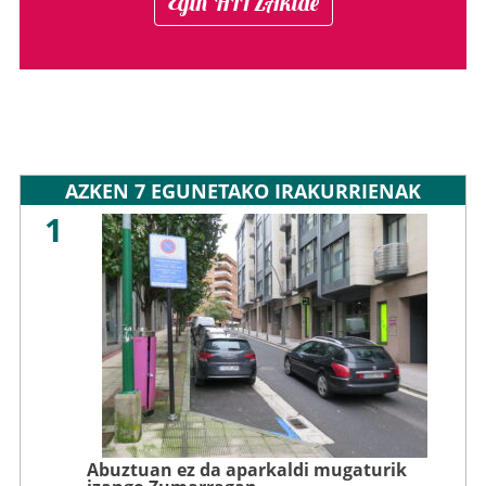
Egin HITZAkide
AZKEN 7 EGUNETAKO IRAKURRIENAK
1
Abuztuan ez da aparkaldi mugaturik