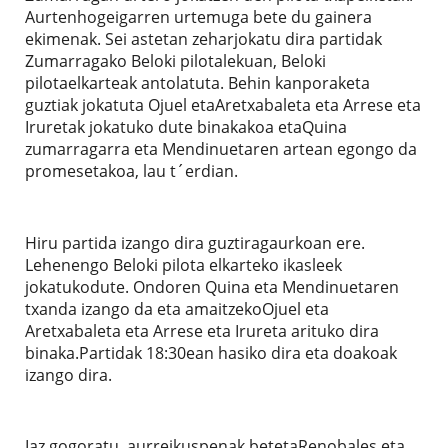
Aurtenhogeigarren urtemuga bete du gainera
ekimenak. Sei astetan zeharjokatu dira partidak
Zumarragako Beloki pilotalekuan, Beloki
pilotaelkarteak antolatuta. Behin kanporaketa
guztiak jokatuta Ojuel etaAretxabaleta eta Arrese eta
Iruretak jokatuko dute binakakoa etaQuina
zumarragarra eta Mendinuetaren artean egongo da
promesetakoa, lau t´erdian.
Hiru partida izango dira guztiragaurkoan ere.
Lehenengo Beloki pilota elkarteko ikasleek
jokatukodute. Ondoren Quina eta Mendinuetaren
txanda izango da eta amaitzekoOjuel eta
Aretxabaleta eta Arrese eta Irureta arituko dira
binaka.Partidak 18:30ean hasiko dira eta doakoak
izango dira.
Iaz gogoratu, aurreikuspenak betetaRenobales eta