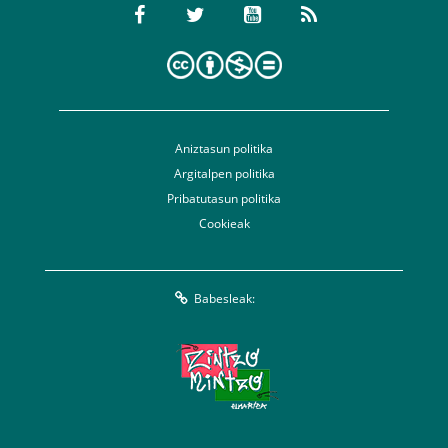
Aniztasun politika
Argitalpen politika
Pribatutasun politika
Cookieak
Babesleak: