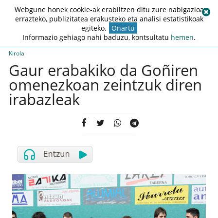
Webgune honek cookie-ak erabiltzen ditu zure nabigazioa
errazteko, publizitatea erakusteko eta analisi estatistikoak
egiteko.
Onartu
Informazio gehiago nahi baduzu, kontsultatu
hemen
.
Kirola
Gaur erabakiko da Goñiren
omenezkoan zeintzuk diren
irabazleak