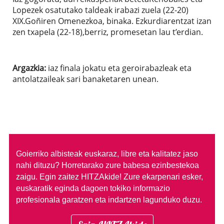
Lopezek osatutako taldeak irabazi zuela (22-20)
XIX.Goñiren Omenezkoa, binaka. Ezkurdiarentzat izan
zen txapela (22-18),berriz, promesetan lau t’erdian.
Argazkia:
iaz finala jokatu eta geroirabazleak eta
antolatzaileak sari banaketaren unean.
Goierriko albisteak euskaraz, libre eta kalitatez jaso
nahi dituzu?
Horretarako zure babesa ezinbestekoa
zaigu. Egin zaitez HITZAkide!
Zure ekarpenari esker,
euskaratik eginda dagoen tokiko informazio
profesionala garatzen eta indartzen lagunduko duzu.