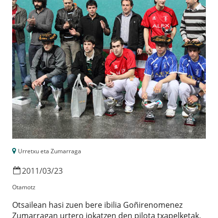
Urretxu eta Zumarraga
2011
/
03
/
23
Otamotz
Otsailean hasi zuen bere ibilia Goñirenomenez
Zumarragan urtero jokatzen den pilota txapelketak.