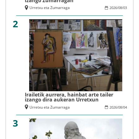
izango Zumarragan
Urretxu eta Zumarraga
2026
/
08
/
03
2
Irailetik aurrera, hainbat arte tailer
izango dira aukeran Urretxun
Urretxu eta Zumarraga
2026
/
08
/
04
3