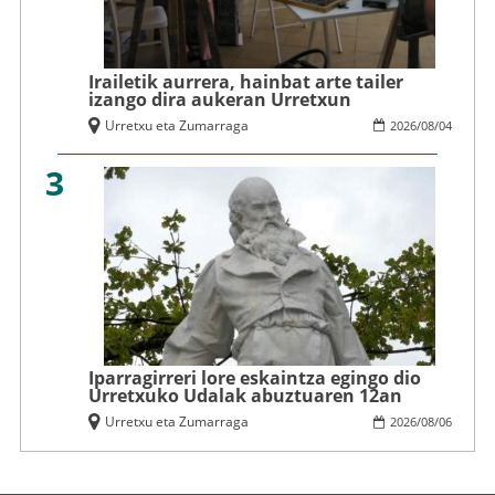
Irailetik aurrera, hainbat arte tailer
izango dira aukeran Urretxun
Urretxu eta Zumarraga
2026
/
08
/
04
3
Iparragirreri lore eskaintza egingo dio
Urretxuko Udalak abuztuaren 12an
Urretxu eta Zumarraga
2026
/
08
/
06