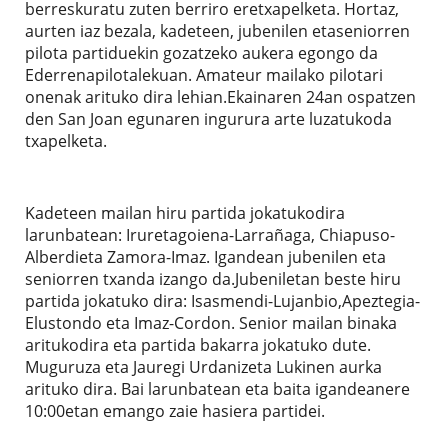
berreskuratu zuten berriro eretxapelketa. Hortaz,
aurten iaz bezala, kadeteen, jubenilen etaseniorren
pilota partiduekin gozatzeko aukera egongo da
Ederrenapilotalekuan. Amateur mailako pilotari
onenak arituko dira lehian.Ekainaren 24an ospatzen
den San Joan egunaren ingurura arte luzatukoda
txapelketa.
Kadeteen mailan hiru partida jokatukodira
larunbatean: Iruretagoiena-Larrañaga, Chiapuso-
Alberdieta Zamora-Imaz. Igandean jubenilen eta
seniorren txanda izango da.Jubeniletan beste hiru
partida jokatuko dira: Isasmendi-Lujanbio,Apeztegia-
Elustondo eta Imaz-Cordon. Senior mailan binaka
aritukodira eta partida bakarra jokatuko dute.
Muguruza eta Jauregi Urdanizeta Lukinen aurka
arituko dira. Bai larunbatean eta baita igandeanere
10:00etan emango zaie hasiera partidei.