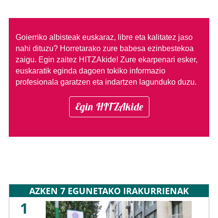
Goierriko albisteak euskaraz, libre eta kalitatez jaso
nahi dituzu?
Horretarako zure babesa ezinbestekoa
zaigu. Egin zaitez HITZAkide!
Zure ekarpenari esker,
euskaratik eginda dagoen tokiko informazio
profesionala garatzen eta indartzen lagunduko duzu.
Egin HITZAkide
AZKEN 7 EGUNETAKO IRAKURRIENAK
1