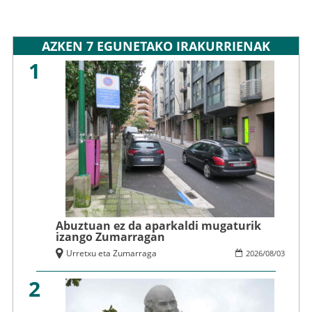
AZKEN 7 EGUNETAKO IRAKURRIENAK
1
Abuztuan ez da aparkaldi mugaturik
izango Zumarragan
Urretxu eta Zumarraga
2026
/
08
/
03
2