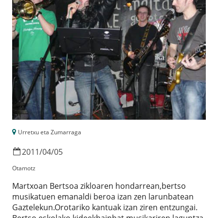
Urretxu eta Zumarraga
2011
/
04
/
05
Otamotz
Martxoan Bertsoa zikloaren hondarrean,bertso
musikatuen emanaldi beroa izan zen larunbatean
Gaztelekun.Orotariko kantuak izan ziren entzungai.
Bertso eskolako kideekhainbat musikariren laguntza