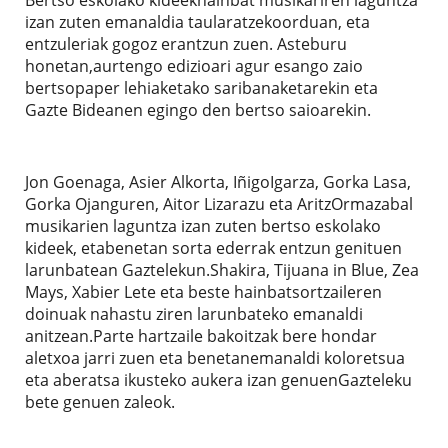
izan zuten emanaldia taularatzekoorduan, eta
entzuleriak gogoz erantzun zuen. Asteburu
honetan,aurtengo edizioari agur esango zaio
bertsopaper lehiaketako saribanaketarekin eta
Gazte Bideanen egingo den bertso saioarekin.
Jon Goenaga, Asier Alkorta, IñigoIgarza, Gorka Lasa,
Gorka Ojanguren, Aitor Lizarazu eta AritzOrmazabal
musikarien laguntza izan zuten bertso eskolako
kideek, etabenetan sorta ederrak entzun genituen
larunbatean Gaztelekun.Shakira, Tijuana in Blue, Zea
Mays, Xabier Lete eta beste hainbatsortzaileren
doinuak nahastu ziren larunbateko emanaldi
anitzean.Parte hartzaile bakoitzak bere hondar
aletxoa jarri zuen eta benetanemanaldi koloretsua
eta aberatsa ikusteko aukera izan genuenGazteleku
bete genuen zaleok.