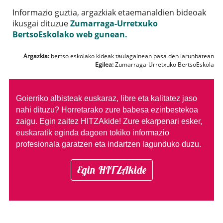
Informazio guztia, argazkiak etaemanaldien bideoak
ikusgai dituzue
Zumarraga-Urretxuko
BertsoEskolako web gunean.
Argazkia:
bertso eskolako kideak taulagainean pasa den larunbatean
Egilea:
Zumarraga-Urretxuko BertsoEskola
Goierriko albisteak euskaraz, libre eta kalitatez jaso
nahi dituzu?
Horretarako zure babesa ezinbestekoa
zaigu. Egin zaitez HITZAkide!
Zure ekarpenari esker,
euskaratik eginda dagoen tokiko informazio
profesionala garatzen eta indartzen lagunduko duzu.
Egin HITZAkide