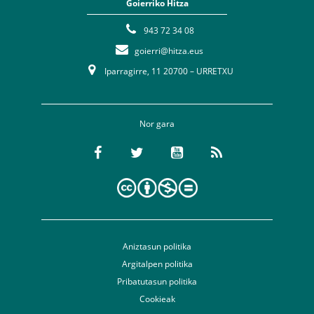
Goierriko Hitza
943 72 34 08
goierri@hitza.eus
Iparragirre, 11 20700 – URRETXU
Nor gara
Aniztasun politika
Argitalpen politika
Pribatutasun politika
Cookieak