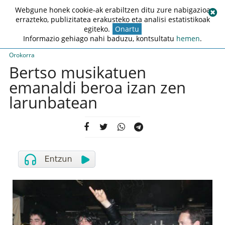
Webgune honek cookie-ak erabiltzen ditu zure nabigazioa
errazteko, publizitatea erakusteko eta analisi estatistikoak
egiteko.
Onartu
Informazio gehiago nahi baduzu, kontsultatu
hemen
.
Orokorra
Bertso musikatuen
emanaldi beroa izan zen
larunbatean