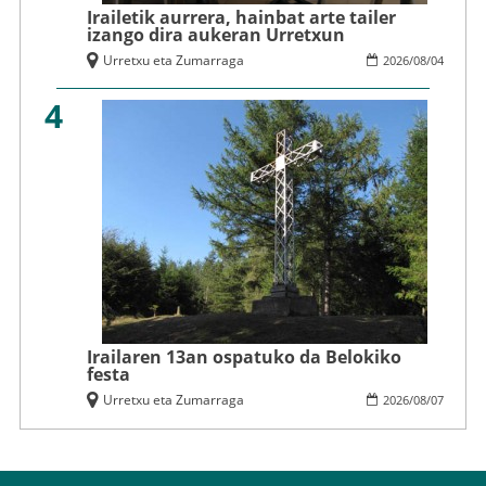
Irailetik aurrera, hainbat arte tailer
izango dira aukeran Urretxun
Urretxu eta Zumarraga
2026
/
08
/
04
4
Irailaren 13an ospatuko da Belokiko
festa
Urretxu eta Zumarraga
2026
/
08
/
07