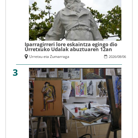
Iparragirreri lore eskaintza egingo dio
Urretxuko Udalak abuztuaren 12an
Urretxu eta Zumarraga
2026
/
08
/
06
3