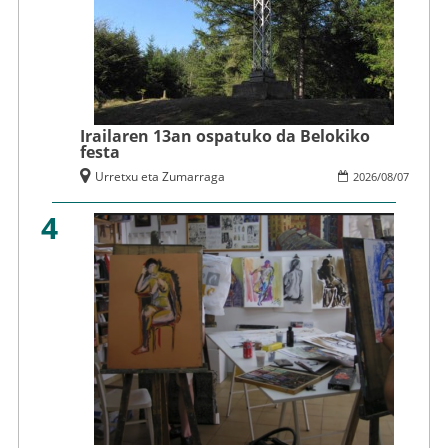
Irailaren 13an ospatuko da Belokiko
festa
Urretxu eta Zumarraga
2026
/
08
/
07
4