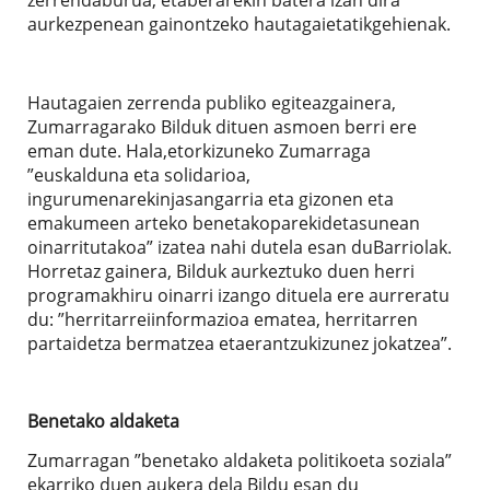
aurkezpenean gainontzeko hautagaietatikgehienak.
Hautagaien zerrenda publiko egiteazgainera,
Zumarragarako Bilduk dituen asmoen berri ere
eman dute. Hala,etorkizuneko Zumarraga
”euskalduna eta solidarioa,
ingurumenarekinjasangarria eta gizonen eta
emakumeen arteko benetakoparekidetasunean
oinarritutakoa” izatea nahi dutela esan duBarriolak.
Horretaz gainera, Bilduk aurkeztuko duen herri
programakhiru oinarri izango dituela ere aurreratu
du: ”herritarreiinformazioa ematea, herritarren
partaidetza bermatzea etaerantzukizunez jokatzea”.
Benetako aldaketa
Zumarragan ”benetako aldaketa politikoeta soziala”
ekarriko duen aukera dela Bildu esan du