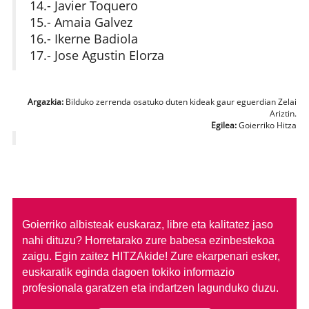
14.- Javier Toquero
15.- Amaia Galvez
16.- Ikerne Badiola
17.- Jose Agustin Elorza
Argazkia:
Bilduko zerrenda osatuko duten kideak gaur eguerdian Zelai
Ariztin.
Egilea:
Goierriko Hitza
Goierriko albisteak euskaraz, libre eta kalitatez jaso
nahi dituzu?
Horretarako zure babesa ezinbestekoa
zaigu. Egin zaitez HITZAkide!
Zure ekarpenari esker,
euskaratik eginda dagoen tokiko informazio
profesionala garatzen eta indartzen lagunduko duzu.