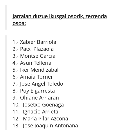
Jarraian duzue ikusgai osorik, zerrenda
osoa:
1.- Xabier Barriola
2.- Patxi Plazaola
3.- Montse Garcia
4.- Asun Telleria
5.- Iker Mendizabal
6.- Amaia Torner
7.- Jose Angel Toledo
8.- Puy Elgarresta
9.- Ohiane Arriaran
10.- Josetxo Goenaga
11.- Ignacio Arrieta
12.- Maria Pilar Azcona
13.- Jose Joaquin Antoñana