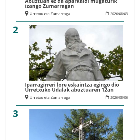
Abuztuan ez da aparkaldi mugaturik
izango Zumarragan
Urretxu eta Zumarraga
2026
/
08
/
03
2
Iparragirreri lore eskaintza egingo dio
Urretxuko Udalak abuztuaren 12an
Urretxu eta Zumarraga
2026
/
08
/
06
3