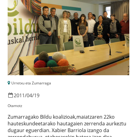
Urretxu eta Zumarraga
2011
/
04
/
19
Otamotz
Zumarragako Bildu koalizioak,maiatzaren 22ko
hauteskundeetarako hautagaien zerrenda aurkeztu
dugaur eguerdian. Xabier Barriola izango da
zerrendaburua, etaberarekin batera izan dira