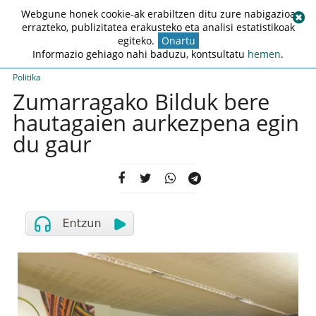
Webgune honek cookie-ak erabiltzen ditu zure nabigazioa
errazteko, publizitatea erakusteko eta analisi estatistikoak
egiteko.
Onartu
Informazio gehiago nahi baduzu, kontsultatu
hemen
.
Politika
Zumarragako Bilduk bere
hautagaien aurkezpena egin
du gaur