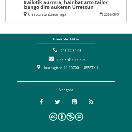
Irailetik aurrera, hainbat arte tailer
izango dira aukeran Urretxun
Urretxu eta Zumarraga
2026
/
08
/
04
Goierriko Hitza
943 72 34 08
goierri@hitza.eus
Iparragirre, 11 20700 – URRETXU
Nor gara