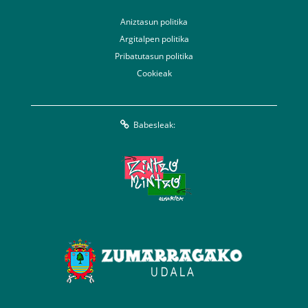
Aniztasun politika
Argitalpen politika
Pribatutasun politika
Cookieak
Babesleak: