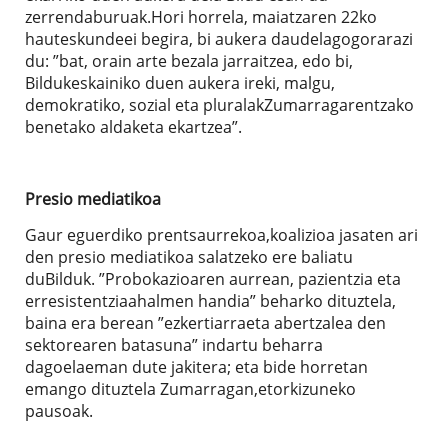
zerrendaburuak.Hori horrela, maiatzaren 22ko
hauteskundeei begira, bi aukera daudelagogorarazi
du: ”bat, orain arte bezala jarraitzea, edo bi,
Bildukeskainiko duen aukera ireki, malgu,
demokratiko, sozial eta pluralakZumarragarentzako
benetako aldaketa ekartzea”.
Presio mediatikoa
Gaur eguerdiko prentsaurrekoa,koalizioa jasaten ari
den presio mediatikoa salatzeko ere baliatu
duBilduk. ”Probokazioaren aurrean, pazientzia eta
erresistentziaahalmen handia” beharko dituztela,
baina era berean ”ezkertiarraeta abertzalea den
sektorearen batasuna” indartu beharra
dagoelaeman dute jakitera; eta bide horretan
emango dituztela Zumarragan,etorkizuneko
pausoak.