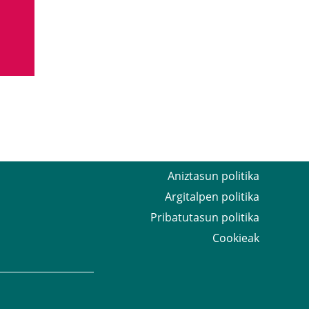
Aniztasun politika
Argitalpen politika
Pribatutasun politika
Cookieak