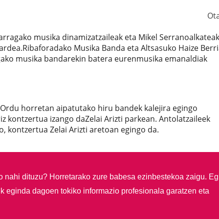
Ot
rragako musika dinamizatzaileak eta Mikel Serranoalkateak
ardea.Ribaforadako Musika Banda eta Altsasuko Haize Berri
gako musika bandarekin batera eurenmusika emanaldiak
Ordu horretan aipatutako hiru bandek kalejira egingo
 kontzertua izango daZelai Arizti parkean. Antolatzaileek
, kontzertua Zelai Arizti aretoan egingo da.
so nahi dituzu?
Horretarako zure babesa ezinbestekoa zaigu. Eg
ik eginda dagoen tokiko informazio profesionala garatzen eta