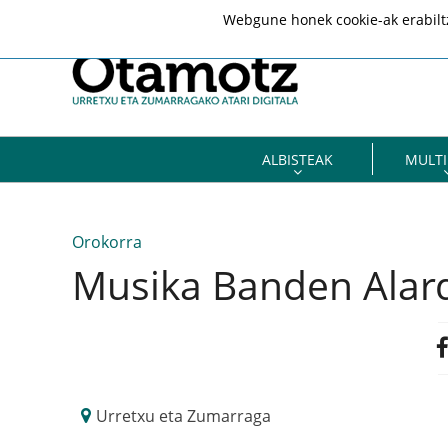
Webgune honek cookie-ak erabiltze
ALBISTEAK
MULTI
Orokorra
Musika Banden Alar
Urretxu eta Zumarraga