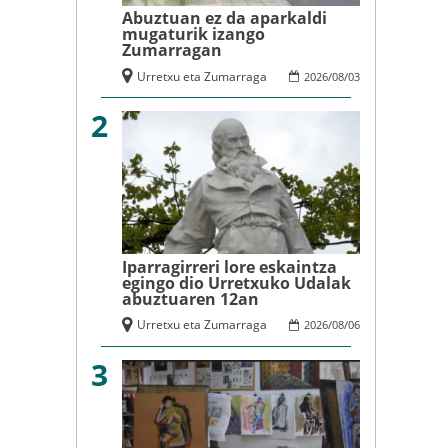
Abuztuan ez da aparkaldi
mugaturik izango
Zumarragan
Urretxu eta Zumarraga
2026
/
08
/
03
2
Iparragirreri lore eskaintza
egingo dio Urretxuko Udalak
abuztuaren 12an
Urretxu eta Zumarraga
2026
/
08
/
06
3