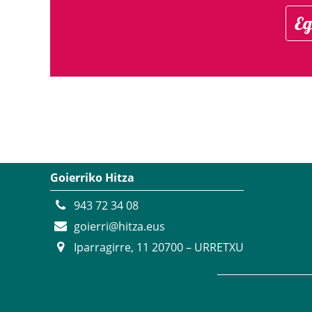
Eg
Goierriko Hitza
943 72 34 08
goierri@hitza.eus
Iparragirre, 11 20700 – URRETXU