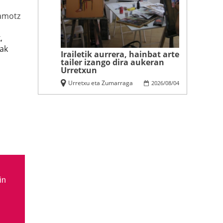
amotz
,
ak
Irailetik aurrera, hainbat arte
tailer izango dira aukeran
Urretxun
Urretxu eta Zumarraga
2026
/
08
/
04
in