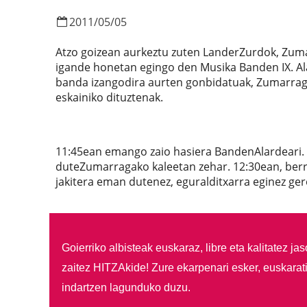
2011
/
05
/
05
Atzo goizean aurkeztu zuten LanderZurdok, Zuma
igande honetan egingo den Musika Banden IX. Al
banda izangodira aurten gonbidatuak, Zumarra
eskainiko dituztenak.
11:45ean emango zaio hasiera BandenAlardeari. 
duteZumarragako kaleetan zehar. 12:30ean, berriz
jakitera eman dutenez, eguralditxarra eginez gero
Goierriko albisteak euskaraz, libre eta kalitatez ja
zaitez HITZAkide!
Zure ekarpenari esker, euskarat
indartzen lagunduko duzu.