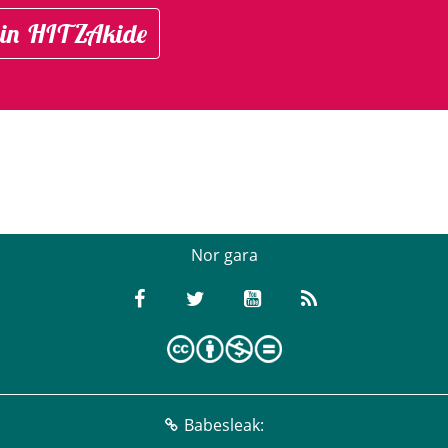
in HITZAkide
Nor gara
Babesleak: