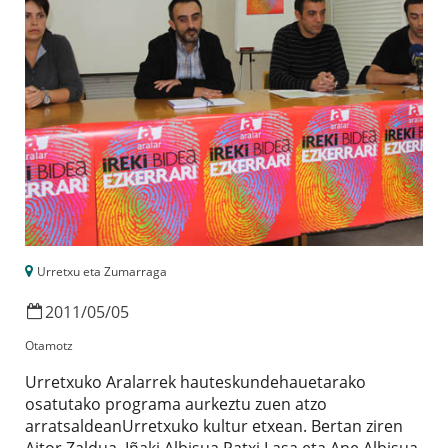
Urretxu eta Zumarraga
2011
/
05
/
05
Otamotz
Urretxuko Aralarrek hauteskundehauetarako
osatutako programa aurkeztu zuen atzo
arratsaldeanUrretxuko kultur etxean. Bertan ziren
Aitor Zaldua, Iñaki Albisua,Patxi Lasa eta Ane Albisua,