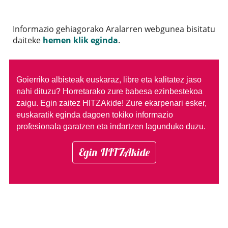
Informazio gehiagorako Aralarren webgunea bisitatu
daiteke
hemen klik eginda
.
Goierriko albisteak euskaraz, libre eta kalitatez jaso
nahi dituzu?
Horretarako zure babesa ezinbestekoa
zaigu. Egin zaitez HITZAkide!
Zure ekarpenari esker,
euskaratik eginda dagoen tokiko informazio
profesionala garatzen eta indartzen lagunduko duzu.
Egin HITZAkide