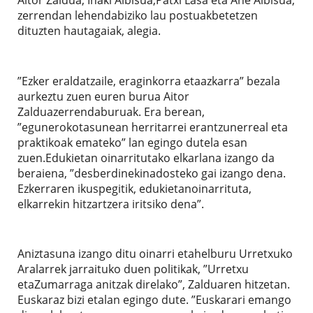
zerrendan lehendabiziko lau postuakbetetzen
dituzten hautagaiak, alegia.
”Ezker eraldatzaile, eraginkorra etaazkarra” bezala
aurkeztu zuen euren burua Aitor
Zalduazerrendaburuak. Era berean,
”egunerokotasunean herritarrei erantzunerreal eta
praktikoak emateko” lan egingo dutela esan
zuen.Edukietan oinarritutako elkarlana izango da
beraiena, ”desberdinekinadosteko gai izango dena.
Ezkerraren ikuspegitik, edukietanoinarrituta,
elkarrekin hitzartzera iritsiko dena”.
Aniztasuna izango ditu oinarri etahelburu Urretxuko
Aralarrek jarraituko duen politikak, ”Urretxu
etaZumarraga anitzak direlako”, Zalduaren hitzetan.
Euskaraz bizi etalan egingo dute. ”Euskarari emango