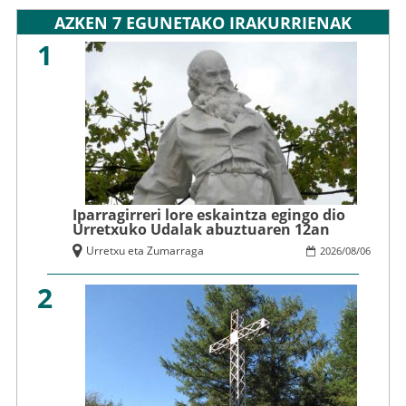
AZKEN 7 EGUNETAKO IRAKURRIENAK
1
Iparragirreri lore eskaintza egingo dio
Urretxuko Udalak abuztuaren 12an
Urretxu eta Zumarraga
2026
/
08
/
06
2