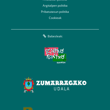
Argitalpen politika
Pribatutasun politika
Cookieak
Babesleak: