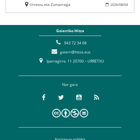
Urretxu eta Zumarraga
2026
/
08
/
04
Goierriko Hitza
943 72 34 08
goierri@hitza.eus
Iparragirre, 11 20700 – URRETXU
Nor gara
Aniztasun politika