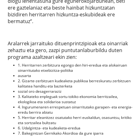
diogu lehentasuna gure egunerokojardunean, beti
ere gaztelaniaz eta beste hainbat hizkuntzatan
bizidiren herritarren hizkuntza-eskubideak ere
bermatuz”.
Aralarrek jarraituko dituenprintzipioak eta oinarriak
zehaztu eta gero, zazpi puntutanlaburbildu duten
programa azaltzeari ekin zien:
1. Herritarren zerbitzura egongo den hiri-eredua eta alokairuan
oinarritutako etxebizitza-politika
ausarta
2. Gizarte-zerbitzuen kudeaketa publikoa berreskuratu zerbitzuen
kalitatea handitu eta bazterketa
sozial oro desagerraraziz
3. Kalitateko enpleguak sortu tokiko ekonomia berritzailea,
ekologikoa eta solidarioa sustatuz
4. Ingurumenaren errespetuan oinarritutako garapen- eta energia-
eredu berrira abiatu
5. Herritar eleanitzez osatutako herri euskaldun, osasuntsu, kritiko
eta sortzailea bultzatu
6. Udalgintza- eta kudeaketa-eredua
7. Bakegintzan Gernikako Akordioa da gure iparra