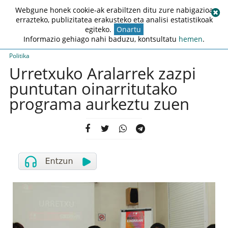
Webgune honek cookie-ak erabiltzen ditu zure nabigazioa
errazteko, publizitatea erakusteko eta analisi estatistikoak
egiteko.
Onartu
Informazio gehiago nahi baduzu, kontsultatu
hemen
.
Politika
Urretxuko Aralarrek zazpi
puntutan oinarritutako
programa aurkeztu zuen