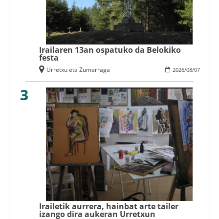
Irailaren 13an ospatuko da Belokiko
festa
Urretxu eta Zumarraga
2026
/
08
/
07
3
Irailetik aurrera, hainbat arte tailer
izango dira aukeran Urretxun