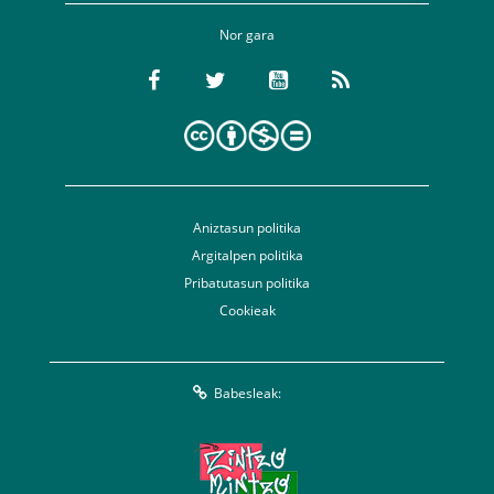
Nor gara
Aniztasun politika
Argitalpen politika
Pribatutasun politika
Cookieak
Babesleak: