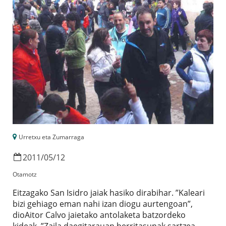
Urretxu eta Zumarraga
2011
/
05
/
12
Otamotz
Eitzagako San Isidro jaiak hasiko dirabihar. ”Kaleari
bizi gehiago eman nahi izan diogu aurtengoan”,
dioAitor Calvo jaietako antolaketa batzordeko
kideak. ”Zaila daegitarauan berritasunak sartzea,