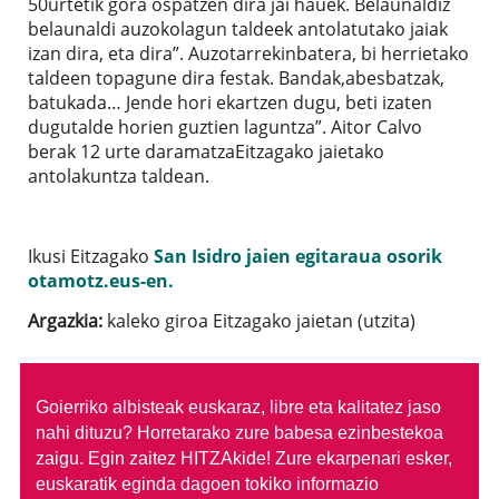
50urtetik gora ospatzen dira jai hauek. Belaunaldiz
belaunaldi auzokolagun taldeek antolatutako jaiak
izan dira, eta dira”. Auzotarrekinbatera, bi herrietako
taldeen topagune dira festak. Bandak,abesbatzak,
batukada… Jende hori ekartzen dugu, beti izaten
dugutalde horien guztien laguntza”. Aitor Calvo
berak 12 urte daramatzaEitzagako jaietako
antolakuntza taldean.
Ikusi Eitzagako
San Isidro jaien egitaraua osorik
otamotz.eus-en.
Argazkia:
kaleko giroa Eitzagako jaietan (utzita)
Goierriko albisteak euskaraz, libre eta kalitatez jaso
nahi dituzu?
Horretarako zure babesa ezinbestekoa
zaigu. Egin zaitez HITZAkide!
Zure ekarpenari esker,
euskaratik eginda dagoen tokiko informazio