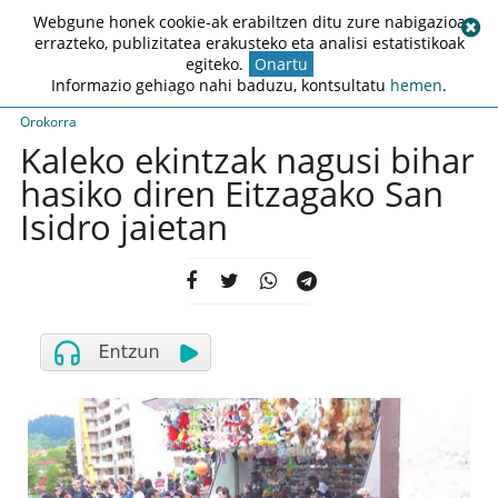
Webgune honek cookie-ak erabiltzen ditu zure nabigazioa
errazteko, publizitatea erakusteko eta analisi estatistikoak
egiteko.
Onartu
Informazio gehiago nahi baduzu, kontsultatu
hemen
.
Orokorra
Kaleko ekintzak nagusi bihar
hasiko diren Eitzagako San
Isidro jaietan