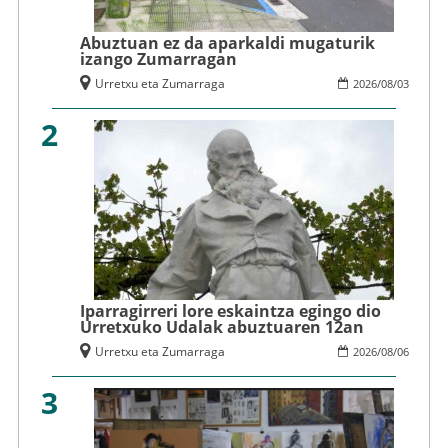
Abuztuan ez da aparkaldi mugaturik
izango Zumarragan
Urretxu eta Zumarraga
2026
/
08
/
03
2
Iparragirreri lore eskaintza egingo dio
Urretxuko Udalak abuztuaren 12an
Urretxu eta Zumarraga
2026
/
08
/
06
3