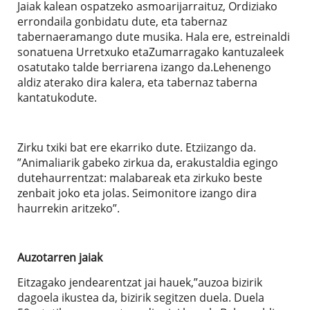
Jaiak kalean ospatzeko asmoarijarraituz, Ordiziako
errondaila gonbidatu dute, eta tabernaz
tabernaeramango dute musika. Hala ere, estreinaldi
sonatuena Urretxuko etaZumarragako kantuzaleek
osatutako talde berriarena izango da.Lehenengo
aldiz aterako dira kalera, eta tabernaz taberna
kantatukodute.
Zirku txiki bat ere ekarriko dute. Etziizango da.
”Animaliarik gabeko zirkua da, erakustaldia egingo
dutehaurrentzat: malabareak eta zirkuko beste
zenbait joko eta jolas. Seimonitore izango dira
haurrekin aritzeko”.
Auzotarren jaiak
Eitzagako jendearentzat jai hauek,”auzoa bizirik
dagoela ikustea da, bizirik segitzen duela. Duela