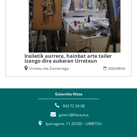
Irailetik aurrera, hainbat arte tailer
izango dira aukeran Urretxun
Urretxu eta Zumarraga
2026
/
08
/
04
Goierriko Hitza
943 72 34 08
goierri@hitza.eus
Iparragirre, 11 20700 – URRETXU