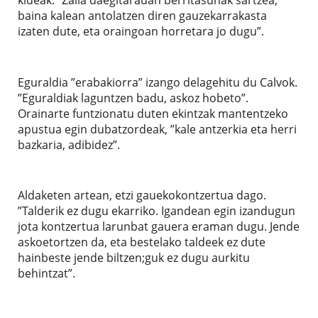
baina kalean antolatzen diren gauzekarrakasta
izaten dute, eta oraingoan horretara jo dugu”.
Eguraldia ”erabakiorra” izango delagehitu du Calvok.
”Eguraldiak laguntzen badu, askoz hobeto”.
Orainarte funtzionatu duten ekintzak mantentzeko
apustua egin dubatzordeak, ”kale antzerkia eta herri
bazkaria, adibidez”.
Aldaketen artean, etzi gauekokontzertua dago.
”Talderik ez dugu ekarriko. Igandean egin izandugun
jota kontzertua larunbat gauera eraman dugu. Jende
askoetortzen da, eta bestelako taldeek ez dute
hainbeste jende biltzen;guk ez dugu aurkitu
behintzat”.