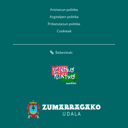
Aniztasun politika
Argitalpen politika
Pribatutasun politika
Cookieak
Babesleak: