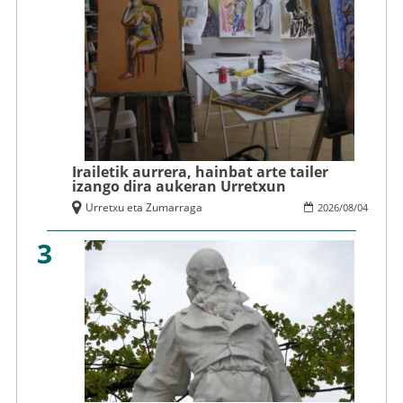
Irailetik aurrera, hainbat arte tailer
izango dira aukeran Urretxun
Urretxu eta Zumarraga
2026
/
08
/
04
3