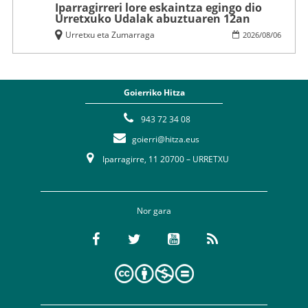
Iparragirreri lore eskaintza egingo dio
Urretxuko Udalak abuztuaren 12an
Urretxu eta Zumarraga
2026
/
08
/
06
Goierriko Hitza
943 72 34 08
goierri@hitza.eus
Iparragirre, 11 20700 – URRETXU
Nor gara