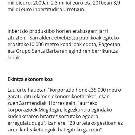
milioieuro; 2009an 2,3 milioi euro eta 2010ean 3,9
milioi euro inbertitudira Urretxun.
Inbertsio produktibo horien erakusgarrijarri
zituzten, ”Sarralden, etxebizitza publikoak egiteko
erositako10.000 metro koadroak edota, Pagoetan
eta Grupo Santa Barbaran egindiren berrikuntza
lanak.
Ekintza ekonomikoa
Lau urte hauetan ”korporazio honek,35.000 metro
garatu ditu ekimen ekonomikoetarako”, esan
zuenGarmendiak. Horrez gain, ”aurreko
korporazioek Mugitegin, legezkontra egindako
kudeaketaren bitartez sortutako egoera
erregulatudugu”, izan ere, ”20 urtetako gestioan ez
ziren kudeaketa egoki bategiteko gai izan”.