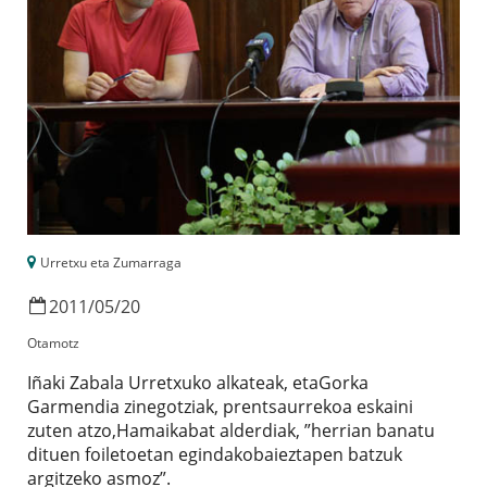
Urretxu eta Zumarraga
2011
/
05
/
20
Otamotz
Iñaki Zabala Urretxuko alkateak, etaGorka
Garmendia zinegotziak, prentsaurrekoa eskaini
zuten atzo,Hamaikabat alderdiak, ”herrian banatu
dituen foiletoetan egindakobaieztapen batzuk
argitzeko asmoz”.