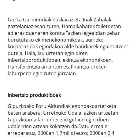
Gorka Garmendiak euskaraz eta IñakiZabalak
gaztelaniaz esan zuten, Hamaikabatek foiletoetan
adieraziduenaren kontra ”azken legealdian zehar
burututako ekimenekonomikoak, aurreko
korporazioak egindakoa alde handiarekingainditzen”
dutela. Hala, lau urtetan egin diren
inbertsioproduktiboen, ekintza ekonomikoen,
transferentzia arrunten etafinantza-oreken
laburpena egin zuten jarraian.
Inbertsio produktiboak
Gipuzkoako Foru Aldundiak egondakoazterketa
baten arabera, Urretxuko Udala, azken urteetan
Gipuzkoamailan, inbertsio gehien egin duen
udalerrien artean kokatzen da.Datu errealei
erreparatuz, 2006an 1,7milioi euro; 2008an 2,4