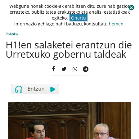
Webgune honek cookie-ak erabiltzen ditu zure nabigazioa
errazteko, publizitatea erakusteko eta analisi estatistikoak
egiteko.
Onartu
Informazio gehiago nahi baduzu, kontsultatu
hemen
.
Politika
H1!en salaketei erantzun die
Urretxuko gobernu taldeak