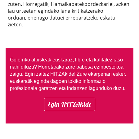
zuten. Horregatik, Hamaikabatekoordezkariei, azken
lau urteetan egindako lana kritikatzerako
orduan,lehenago datuei erreparatzeko eskatu
zieten.
Goierriko albisteak euskaraz, libre eta kalitatez jaso
nahi dituzu?
Horretarako zure babesa ezinbestekoa
zaigu. Egin zaitez HITZAkide!
Zure ekarpenari esker,
euskaratik eginda dagoen tokiko informazio
profesionala garatzen eta indartzen lagunduko duzu.
Egin HITZAkide