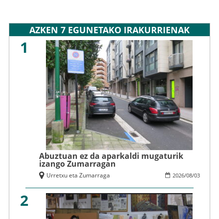
AZKEN 7 EGUNETAKO IRAKURRIENAK
1
Abuztuan ez da aparkaldi mugaturik
izango Zumarragan
Urretxu eta Zumarraga
2026
/
08
/
03
2