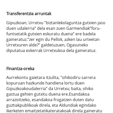
Transferentzia arruntak
Gipuzkoan, Urretxu ”biztanlekolaguntza gutxien jaso
duen udalerria” dela esan zuen Garmendiak”foru-
funtsetatik gutxien eskuratu duena” ere badela
gaineratuz.”zer egin du Pellok, azken lau urteetan
Urretxuren alde?” galdetuzuen, Ogasuneko
diputatua eskerrak Urretxukoa dela gaineratuz.
Finantza-oreka
Aurrekontu gaietara itzulita, ”ohikodiru sarrera
kopuruan hazkunde handiena lortu duen
Gipuzkoakoudalerria” da Urretxu; baita, ohiko
gastua gehien gutxitu duena ere.Esandakoa
arrazoitzeko, esandakoa frogatzen duten datu
guztiakpublikoak direla, eta Aldundiak egindako
ikerketen emaitzetatikateratakoak direla gaineratu