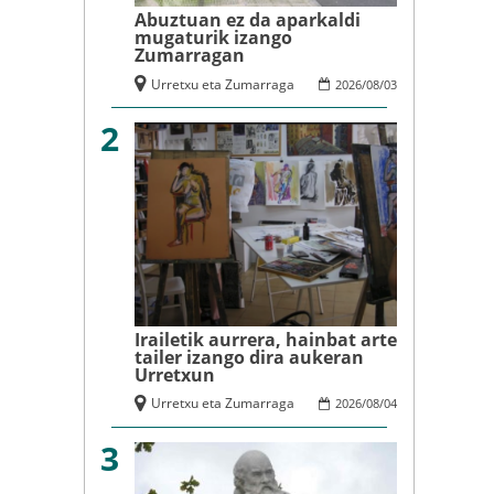
Abuztuan ez da aparkaldi
mugaturik izango
Zumarragan
Urretxu eta Zumarraga
2026
/
08
/
03
2
Irailetik aurrera, hainbat arte
tailer izango dira aukeran
Urretxun
Urretxu eta Zumarraga
2026
/
08
/
04
3