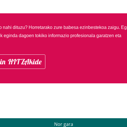
so nahi dituzu?
Horretarako zure babesa ezinbestekoa zaigu. Eg
ik eginda dagoen tokiko informazio profesionala garatzen eta
in HITZAkide
Nor gara