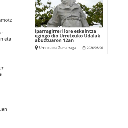
amotz
Iparragirreri lore eskaintza
ur
egingo dio Urretxuko Udalak
an eta
abuztuaren 12an
Urretxu eta Zumarraga
2026
/
08
/
06
zen
e
zuen