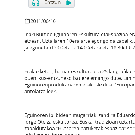
2011
/
06
/
16
Iñaki Ruiz de Eguinoren Eskultura etaEspazioa er
etxean. Uztailaren 10era arte egongo da zabalik. 
jaiegunetan12:00etatik 14:00etara eta 18:30etik 
Erakusketan, hamar eskultura eta 25 langrafiko eg
duen ikus-entzuneko bat ere emango dute. Lan h
Eguinorenprodukzioaren erakusle dira. ”Europan
antolatzaileek.
Eguinoren ibilbidean mugarriak izandira Eduardo 
Jorge Oteiza eskultorea. Euskal tradizioan uztar
zabaldutakoa.”Hutsaren batuketak espazioa” sort