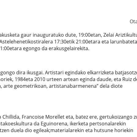
Ot
akusketa gaur inauguratuko dute, 19:00etan, Zelai Ariztikult
Astelehenetikostiralera 17:30etik 21:00etara eta larunbatet
21:00etara egongo da erakusgelairekita.
ongo dira ikusgai. Artistari egindako elkarrizketa batjasot
oriek, 1984eta 2010 urteen artean eginda daude, eta Ruiz d
, arte geometrikoan, artistanabarmenena” dela diote
Chillida, Francoise Morellet eta, batez ere, gertukoizango 
tutakoeskultura da Eguinorena, ikerketa pertsonalarekin
zen duela dio egileak;materialarekin eta hutsune horiekin