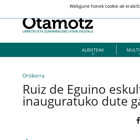
Webgune honek cookie-ak erabiltze
ALBISTEAK
MULTI
Orokorra
Ruiz de Eguino esku
inauguratuko dute g