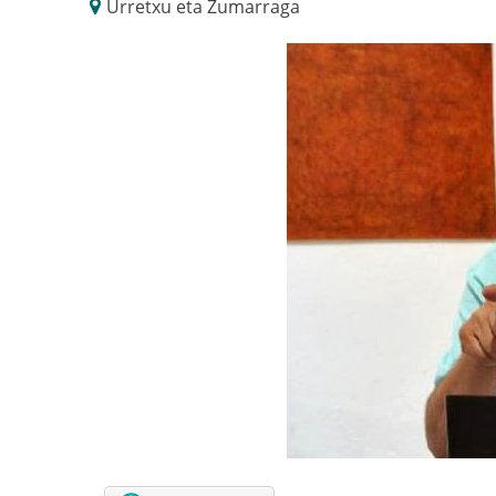
Urretxu eta Zumarraga