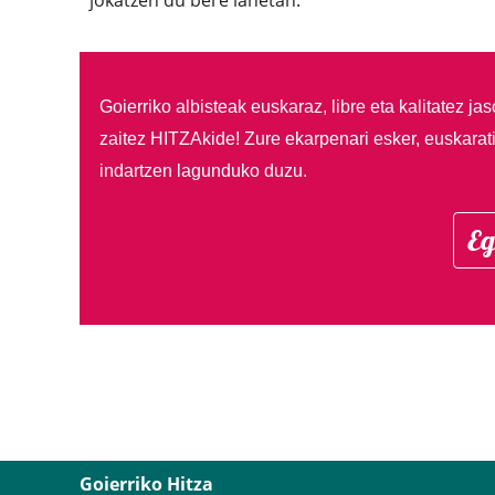
jokatzen du bere lanetan.
Goierriko albisteak euskaraz, libre eta kalitatez ja
zaitez HITZAkide!
Zure ekarpenari esker, euskarat
indartzen lagunduko duzu.
Eg
Goierriko Hitza