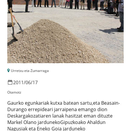
Urretxu eta Zumarraga
2011
/
06
/
17
Otamotz
Gaurko egunkariak kutxa batean sartu,eta Beasain-
Durango errepideari jarraipena emango dion
Deskargakozatiaren lanak hasitzat eman dituzte
Markel Olano jardunekoGipuzkoako Ahaldun
Nagusiak eta Eneko Goia jarduneko