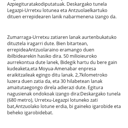
Azpiegituratakodiputatuak. Deskargako tunela
Legazpi-Urretxu lotunea eta Antzuolaelkartuko
dituen errepidearen lanik nabarmenena izango da.
Zumarraga-Urretxu zatiaren lanak aurtenbukatuko
dituztela iragarri dute. Bien bitartean,
errepideaAntzuolaraino eramango duen
ibilbidearekin hasiko dira. 50 milioieuroko
aurrekontua dute lanek, Bidegik hartu du bere gain
kudeaketa,eta Moyua-Amenabar enpresa
eraikitzaileak egingo ditu lanak. 2,7kilometroko
luzera duen zatia da, eta 30 hilabetean lanak
amaitutaegongo direla adierazi dute. Egitura
nagusienak ondokoak izango dira:Deskargako tunela
(680 metro), Urretxu-Legazpi lotuneko zati
bat,Antzuolako lotune erdia, bi gaineko igarobide eta
beheko igarobidebat.