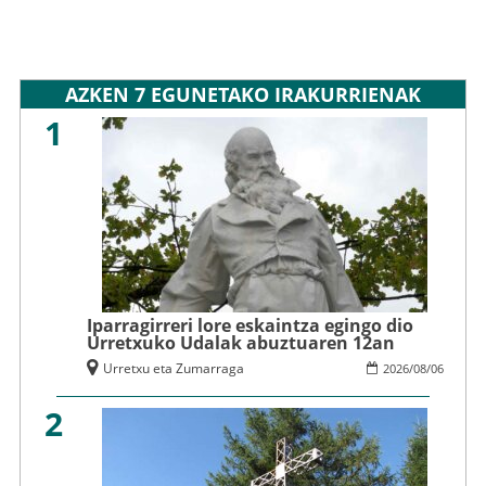
AZKEN 7 EGUNETAKO IRAKURRIENAK
1
Iparragirreri lore eskaintza egingo dio
Urretxuko Udalak abuztuaren 12an
Urretxu eta Zumarraga
2026
/
08
/
06
2