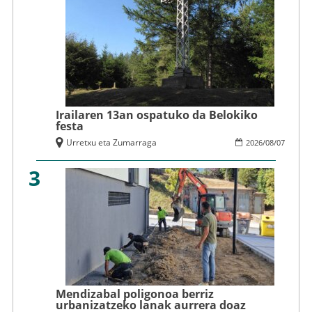
Irailaren 13an ospatuko da Belokiko
festa
Urretxu eta Zumarraga
2026
/
08
/
07
3
Mendizabal poligonoa berriz
urbanizatzeko lanak aurrera doaz