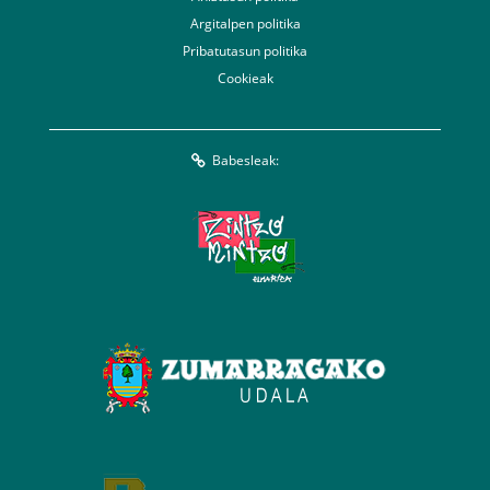
Argitalpen politika
Pribatutasun politika
Cookieak
Babesleak: