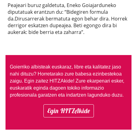
Peajeari buruz galdetuta, Eneko Goiajarduneko
diputatuak erantzun du: “Bidegiren formula
da.Dirusarrerak bermatuta egon behar dira. Horrek
derrigor eskatzen dupeajea. Beti egongo dira bi
aukerak: bide berria eta zaharra”.
Goierriko albisteak euskaraz, libre eta kalitatez jaso
nahi dituzu?
Horretarako zure babesa ezinbestekoa
zaigu. Egin zaitez HITZAkide!
Zure ekarpenari esker,
euskaratik eginda dagoen tokiko informazio
profesionala garatzen eta indartzen lagunduko duzu.
Egin HITZAkide