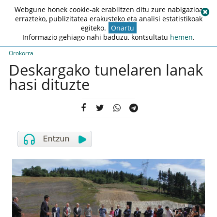
Webgune honek cookie-ak erabiltzen ditu zure nabigazioa
errazteko, publizitatea erakusteko eta analisi estatistikoak
egiteko.
Onartu
Informazio gehiago nahi baduzu, kontsultatu
hemen
.
Orokorra
Deskargako tunelaren lanak
hasi dituzte