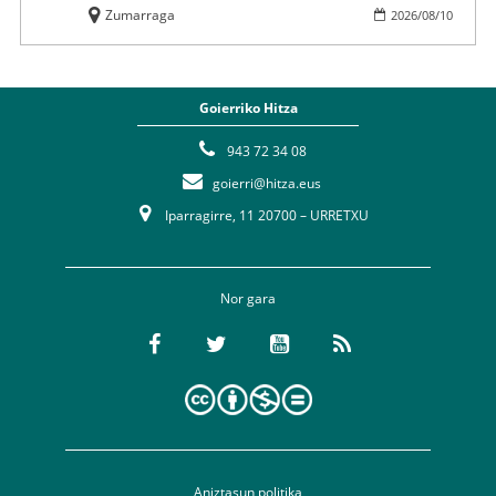
Zumarraga
2026
/
08
/
10
Goierriko Hitza
943 72 34 08
goierri@hitza.eus
Iparragirre, 11 20700 – URRETXU
Nor gara
Aniztasun politika