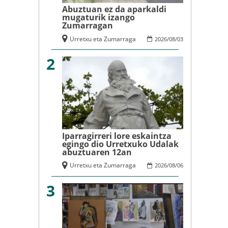
Abuztuan ez da aparkaldi
mugaturik izango
Zumarragan
Urretxu eta Zumarraga
2026
/
08
/
03
2
Iparragirreri lore eskaintza
egingo dio Urretxuko Udalak
abuztuaren 12an
Urretxu eta Zumarraga
2026
/
08
/
06
3