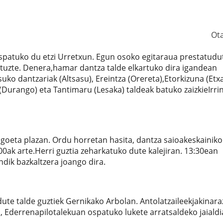
Ot
ospatuko du etzi Urretxun. Egun osoko egitaraua prestatudu
ituzte. Denera,hamar dantza talde elkartuko dira igandean
uko dantzariak (Altsasu), Ereintza (Orereta),Etorkizuna (Etxa
 (Durango) eta Tantimaru (Lesaka) taldeak batuko zaizkieIrrin
goeta plazan. Ordu horretan hasita, dantza saioakeskainiko
00ak arte.Herri guztia zeharkatuko dute kalejiran. 13:30ean
dik bazkaltzera joango dira.
dute talde guztiek Gernikako Arbolan. Antolatzaileekjakinara
, Ederrenapilotalekuan ospatuko lukete arratsaldeko jaialdi