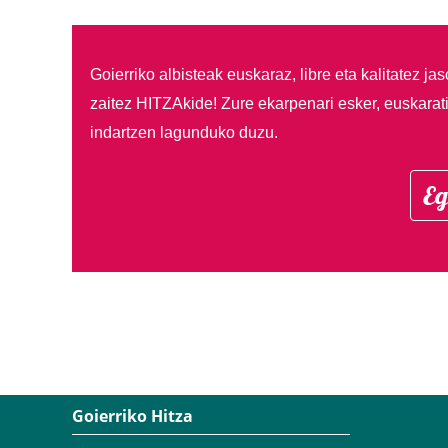
Goierriko albisteak euskaraz, libre eta kalitatez ja
zaitez HITZAkide!
Zure ekarpenari esker, euskarat
indartzen lagunduko duzu.
Eg
Goierriko Hitza