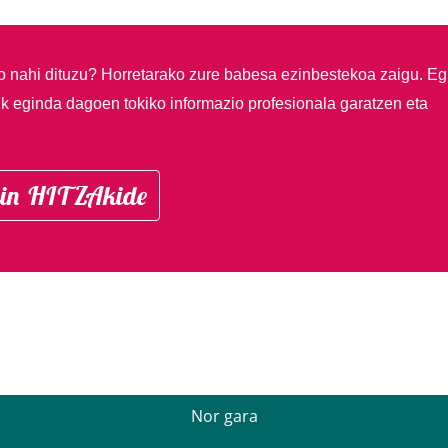
so nahi dituzu?
Horretarako zure babesa ezinbestekoa zaigu. Eg
ik eginda dagoen tokiko informazio profesionala garatzen eta
in HITZAkide
Nor gara