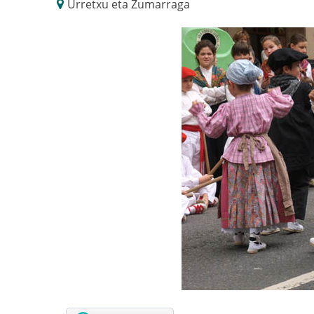
Urretxu eta Zumarraga