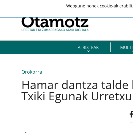
Webgune honek cookie-ak erabiltze
ALBISTEAK
MULTI
Orokorra
Hamar dantza talde b
Txiki Egunak Urretxu