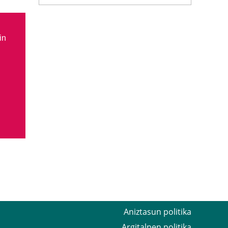
in
Aniztasun politika
Argitalpen politika