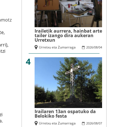
amotz
Irailetik aurrera, hainbat arte
te,
tailer izango dira aukeran
Urretxun
rri),
Urretxu eta Zumarraga
2026
/
08
/
04
tzi
4
Irailaren 13an ospatuko da
zi
Belokiko festa
a.
Urretxu eta Zumarraga
2026
/
08
/
07