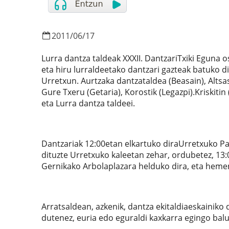
2011
/
06
/
17
Lurra dantza taldeak XXXII. DantzariTxiki Eguna 
eta hiru lurraldeetako dantzari gazteak batuko d
Urretxun. Aurtzaka dantzataldea (Beasain), Altsas
Gure Txeru (Getaria), Korostik (Legazpi).Kriskitin
eta Lurra dantza taldeei.
Dantzariak 12:00etan elkartuko diraUrretxuko Pa
dituzte Urretxuko kaleetan zehar, ordubetez, 13:
Gernikako Arbolaplazara helduko dira, eta hemen
Arratsaldean, azkenik, dantza ekitaldiaeskainiko 
dutenez, euria edo eguraldi kaxkarra egingo balu