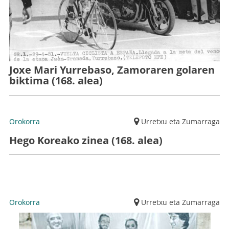
Joxe Mari Yurrebaso, Zamoraren golaren
biktima (168. alea)
Orokorra
Urretxu eta Zumarraga
Hego Koreako zinea (168. alea)
Orokorra
Urretxu eta Zumarraga