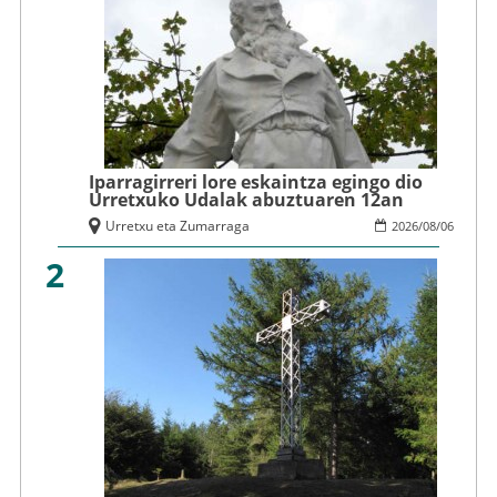
Iparragirreri lore eskaintza egingo dio
Urretxuko Udalak abuztuaren 12an
Urretxu eta Zumarraga
2026
/
08
/
06
2