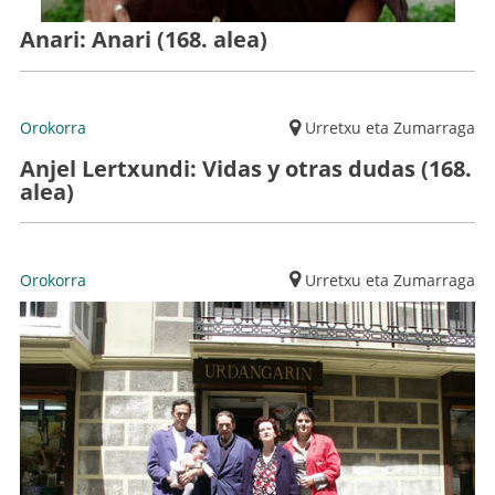
Anari: Anari (168. alea)
Orokorra
Urretxu eta Zumarraga
Anjel Lertxundi: Vidas y otras dudas (168.
alea)
Orokorra
Urretxu eta Zumarraga