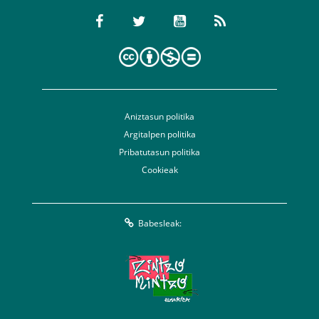
Aniztasun politika
Argitalpen politika
Pribatutasun politika
Cookieak
Babesleak: