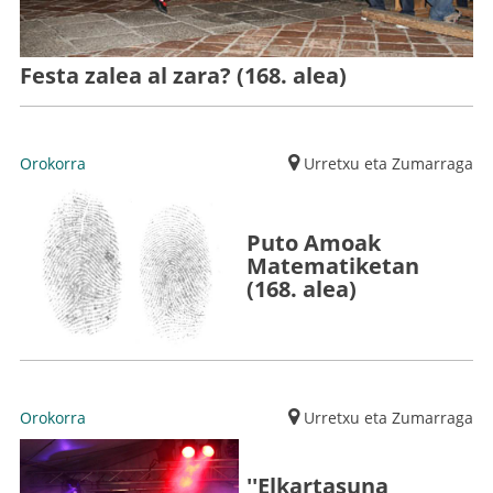
Festa zalea al zara? (168. alea)
Orokorra
Urretxu eta Zumarraga
Puto Amoak
Matematiketan
(168. alea)
Orokorra
Urretxu eta Zumarraga
''Elkartasuna