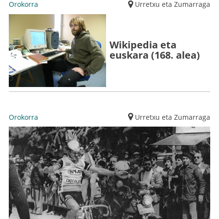
Orokorra
Urretxu eta Zumarraga
Wikipedia eta
euskara (168. alea)
Orokorra
Urretxu eta Zumarraga