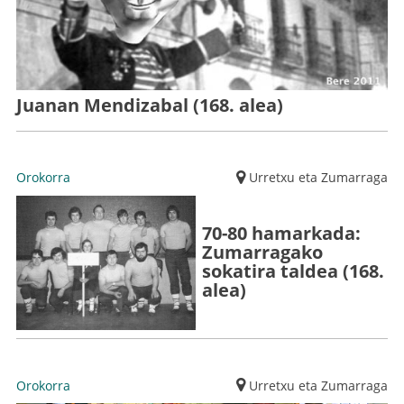
Juanan Mendizabal (168. alea)
Orokorra
Urretxu eta Zumarraga
70-80 hamarkada:
Zumarragako
sokatira taldea (168.
alea)
Orokorra
Urretxu eta Zumarraga