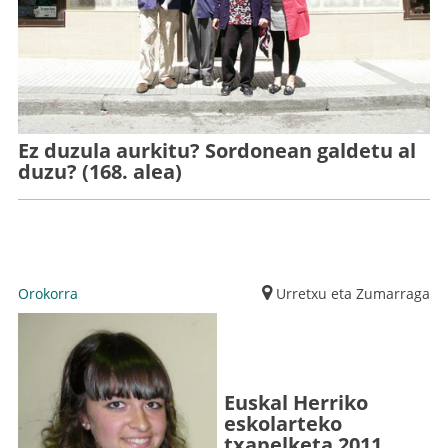
Ez duzula aurkitu? Sordonean galdetu al
duzu? (168. alea)
Orokorra
Urretxu eta Zumarraga
Euskal Herriko
eskolarteko
txapelketa 2011