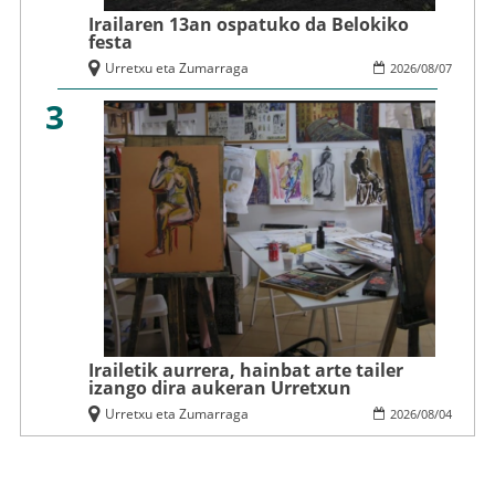
Irailaren 13an ospatuko da Belokiko
festa
Urretxu eta Zumarraga
2026
/
08
/
07
3
Irailetik aurrera, hainbat arte tailer
izango dira aukeran Urretxun
Urretxu eta Zumarraga
2026
/
08
/
04