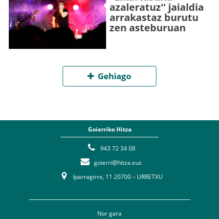
azaleratuz'' jaialdia
arrakastaz burutu
zen asteburuan
Gehiago
Goierriko Hitza
943 72 34 08
goierri@hitza.eus
Iparragirre, 11 20700 – URRETXU
Nor gara