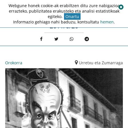
Webgune honek cookie-ak erabiltzen ditu zure nabigazioa
errazteko, publizitatea erakusteko eta analisi estatistikoak
egiteko.
Onartu
Informazio gehiago nahi baduzu, kontsultatu
hemen
.
2011/6/20
Orokorra
Urretxu eta Zumarraga