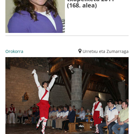
(168. alea)
Orokorra
Urretxu eta Zumarraga