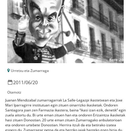
Urretxu eta Zumarraga
2011
/
06
/
20
Otamotz
Juanan Mendizabal zumarragarrak La Salle-Legazpi ikastetxean eta Joxe
Mari Iparragirre institutuan egin zituen oinarrizko ikasketak. Ondoren
Santiagora joan zen Farmazia ikastera, baina “ikasi izan ezik, denetik” egin
zuela aitortu du. Bi urte eman zituen han eta ondoren Erizaintza ikasketak
hasi zituen Donostian. 20 urte eman zituen Zumarragako anbulatorioan
eta ondoren urtebete Donostian. Herrira itzuli da eta betirako izatea
espero du. Zumarragar petoa da eta herriko jaiak hasteko gogo bizia du.