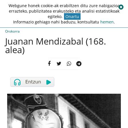
Webgune honek cookie-ak erabiltzen ditu zure nabigazioa
errazteko, publizitatea erakusteko eta analisi estatistikoak
egiteko.
Onartu
Informazio gehiago nahi baduzu, kontsultatu
hemen
.
Orokorra
Juanan Mendizabal (168.
alea)