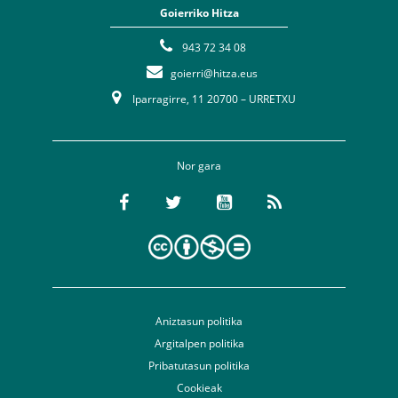
Goierriko Hitza
943 72 34 08
goierri@hitza.eus
Iparragirre, 11 20700 – URRETXU
Nor gara
Aniztasun politika
Argitalpen politika
Pribatutasun politika
Cookieak