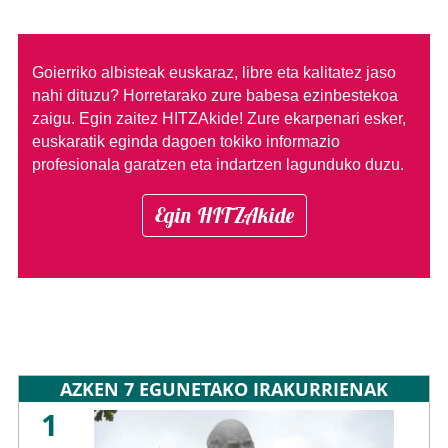
Goierriko albisteak euskaraz, libre eta kalitatez jaso
nahi dituzu?
Horretarako zure babesa ezinbestekoa
zaigu. Egin zaitez HITZAkide!
Zure ekarpenari esker,
euskaratik eginda dagoen tokiko informazio
profesionala garatzen eta indartzen lagunduko duzu.
Egin HITZAkide
AZKEN 7 EGUNETAKO IRAKURRIENAK
1