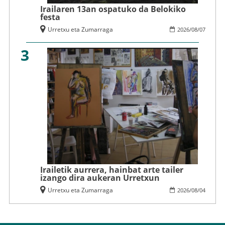
Irailaren 13an ospatuko da Belokiko
festa
Urretxu eta Zumarraga
2026
/
08
/
07
3
Irailetik aurrera, hainbat arte tailer
izango dira aukeran Urretxun
Urretxu eta Zumarraga
2026
/
08
/
04