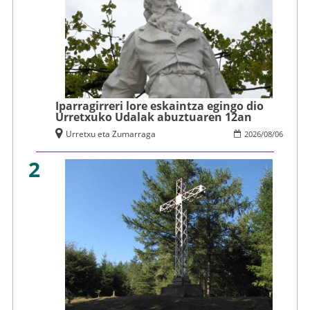
Iparragirreri lore eskaintza egingo dio
Urretxuko Udalak abuztuaren 12an
Urretxu eta Zumarraga
2026
/
08
/
06
2