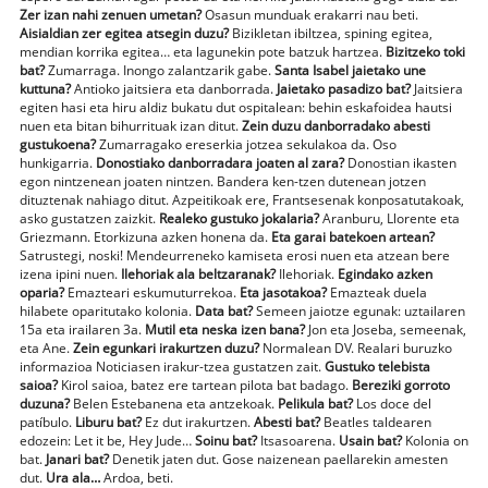
Zer izan nahi zenuen umetan?
Osasun munduak erakarri nau beti.
Aisialdian zer egitea atsegin duzu?
Bizikletan ibiltzea, spining egitea,
mendian korrika egitea… eta lagunekin pote batzuk hartzea.
Bizitzeko toki
bat?
Zumarraga. Inongo zalantzarik gabe.
Santa Isabel jaietako une
kuttuna?
Antioko jaitsiera eta danborrada.
Jaietako pasadizo bat?
Jaitsiera
egiten hasi eta hiru aldiz bukatu dut ospitalean: behin eskafoidea hautsi
nuen eta bitan bihurrituak izan ditut.
Zein duzu danborradako abesti
gustukoena?
Zumarragako ereserkia jotzea sekulakoa da. Oso
hunkigarria.
Donostiako danborradara joaten al zara?
Donostian ikasten
egon nintzenean joaten nintzen. Bandera ken-tzen dutenean jotzen
dituztenak nahiago ditut. Azpeitikoak ere, Frantsesenak konposatutakoak,
asko gustatzen zaizkit.
Realeko gustuko jokalaria?
Aranburu, Llorente eta
Griezmann. Etorkizuna azken honena da.
Eta garai batekoen artean?
Satrustegi, noski! Mendeurreneko kamiseta erosi nuen eta atzean bere
izena ipini nuen.
Ilehoriak ala beltzaranak?
Ilehoriak.
Egindako azken
oparia?
Emazteari eskumuturrekoa.
Eta jasotakoa?
Emazteak duela
hilabete oparitutako kolonia.
Data bat?
Semeen jaiotze egunak: uztailaren
15a eta irailaren 3a.
Mutil eta neska izen bana?
Jon eta Joseba, semeenak,
eta Ane.
Zein egunkari irakurtzen duzu?
Normalean DV. Realari buruzko
informazioa Noticiasen irakur-tzea gustatzen zait.
Gustuko telebista
saioa?
Kirol saioa, batez ere tartean pilota bat badago.
Bereziki gorroto
duzuna?
Belen Estebanena eta antzekoak.
Pelikula bat?
Los doce del
patíbulo.
Liburu bat?
Ez dut irakurtzen.
Abesti bat?
Beatles taldearen
edozein: Let it be, Hey Jude…
Soinu bat?
Itsasoarena.
Usain bat?
Kolonia on
bat.
Janari bat?
Denetik jaten dut. Gose naizenean paellarekin amesten
dut.
Ura ala…
Ardoa, beti.