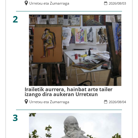
Urretxu eta Zumarraga
2026
/
08
/
03
2
Irailetik aurrera, hainbat arte tailer
izango dira aukeran Urretxun
Urretxu eta Zumarraga
2026
/
08
/
04
3