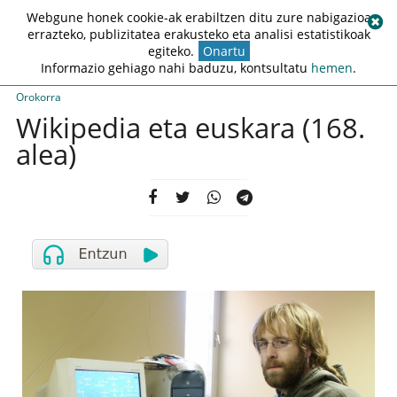
Webgune honek cookie-ak erabiltzen ditu zure nabigazioa
errazteko, publizitatea erakusteko eta analisi estatistikoak
egiteko.
Onartu
Informazio gehiago nahi baduzu, kontsultatu
hemen
.
Orokorra
Wikipedia eta euskara (168.
alea)