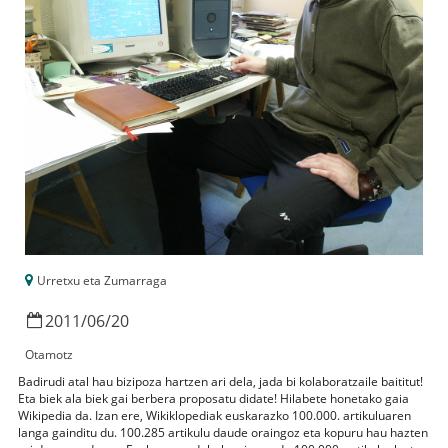
Urretxu eta Zumarraga
2011
/
06
/
20
Otamotz
Badirudi atal hau bizipoza hartzen ari dela, jada bi kolaboratzaile baititut!
Eta biek ala biek gai berbera proposatu didate! Hilabete honetako gaia
Wikipedia da. Izan ere, Wikiklopediak euskarazko 100.000. artikuluaren
langa gainditu du. 100.285 artikulu daude oraingoz eta kopuru hau hazten