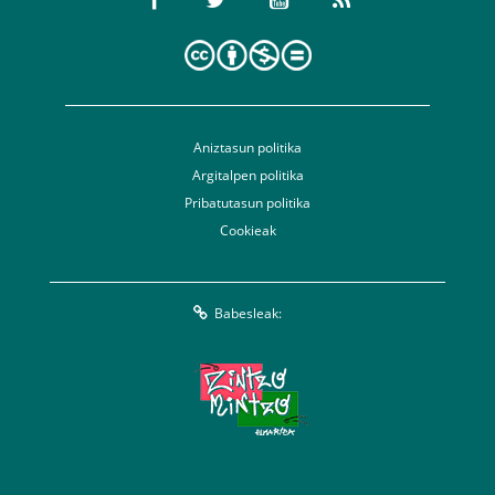
Aniztasun politika
Argitalpen politika
Pribatutasun politika
Cookieak
Babesleak: