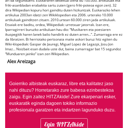
ari da segunduero. Euskararen debekua izena du 100.000. artikuluak eta
friki-asanbladan erabakita sartu zuten (gero friki-poteoa egon zen). 32
dira Wikipedian kopuru hori gainditu duten hizkuntzak. Euskarazko lehen
artikulua 2003an idatzi zen Wikiklopedian eta 2006. urterako 10.000
artikuluak gainditzen zituen. 2010.urtean 60.000 ziren jada artikuluak.
Etsaiak ere baditu, ordea, Wikipediak: urretxuar jatorrak. Izan ere,
Iparragirreri buruzko artikuluan hau dio: “Musikaren eta poesiaren
ikuspegitik haren lanek balio handirik ez duten arren…”. Zumarraga ere ez
da libratzen. Bi herriotako pertsonaia maite askori buruz hitz egiten du
Wiki-klopediak: Gaspar de Jauregi, Miguel Lopez de Legazpi, Josu Jon
Imaz… Noizbait esan dudala uste dut, baina zumarragar bat 15 segundoz
“Munduaren jainko” izan zen Wikipedian.
Alex Areizaga
Goierriko albisteak euskaraz, libre eta kalitatez jaso
nahi dituzu?
Horretarako zure babesa ezinbestekoa
zaigu. Egin zaitez HITZAkide!
Zure ekarpenari esker,
euskaratik eginda dagoen tokiko informazio
profesionala garatzen eta indartzen lagunduko duzu.
Egin HITZAkide