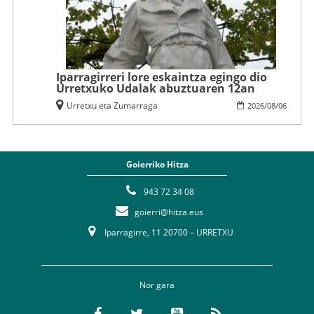
Iparragirreri lore eskaintza egingo dio
Urretxuko Udalak abuztuaren 12an
Urretxu eta Zumarraga
2026
/
08
/
06
Goierriko Hitza
943 72 34 08
goierri@hitza.eus
Iparragirre, 11 20700 – URRETXU
Nor gara