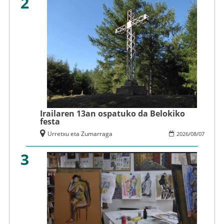
2
Irailaren 13an ospatuko da Belokiko
festa
Urretxu eta Zumarraga
2026
/
08
/
07
3