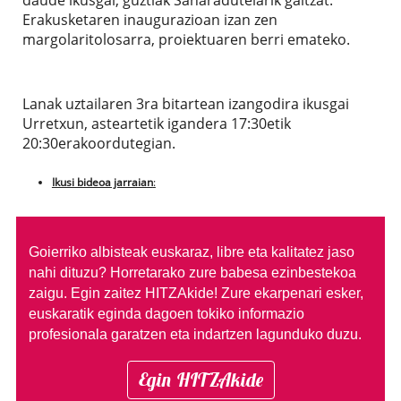
Erakusketaren inaugurazioan izan zen
margolaritolosarra, proiektuaren berri emateko.
Lanak uztailaren 3ra bitartean izangodira ikusgai
Urretxun, asteartetik igandera 17:30etik
20:30erakoordutegian.
Ikusi bideoa jarraian
:
Goierriko albisteak euskaraz, libre eta kalitatez jaso
nahi dituzu?
Horretarako zure babesa ezinbestekoa
zaigu. Egin zaitez HITZAkide!
Zure ekarpenari esker,
euskaratik eginda dagoen tokiko informazio
profesionala garatzen eta indartzen lagunduko duzu.
Egin HITZAkide