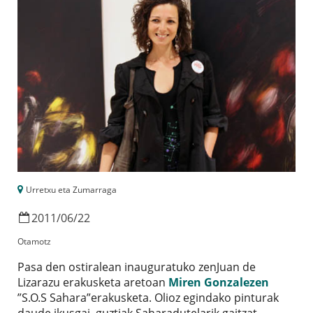
Urretxu eta Zumarraga
2011
/
06
/
22
Otamotz
Pasa den ostiralean inauguratuko zenJuan de
Lizarazu erakusketa aretoan
Miren Gonzalezen
”S.O.S Sahara”erakusketa. Olioz egindako pinturak
daude ikusgai, guztiak Saharadutelarik gaitzat.