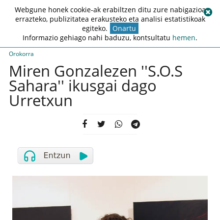
Webgune honek cookie-ak erabiltzen ditu zure nabigazioa
errazteko, publizitatea erakusteko eta analisi estatistikoak
egiteko.
Onartu
Informazio gehiago nahi baduzu, kontsultatu
hemen
.
Orokorra
Miren Gonzalezen ''S.O.S
Sahara'' ikusgai dago
Urretxun