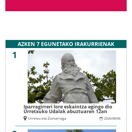
AZKEN 7 EGUNETAKO IRAKURRIENAK
1
Iparragirreri lore eskaintza egingo dio
Urretxuko Udalak abuztuaren 12an
Urretxu eta Zumarraga
2026
/
08
/
06