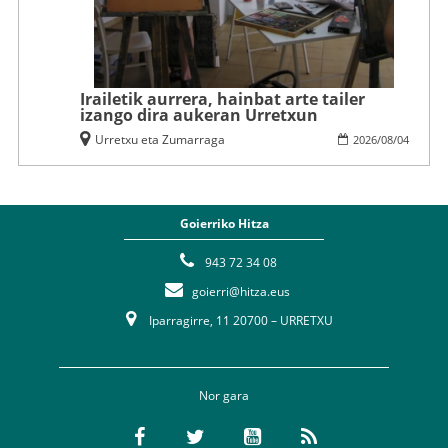
Irailetik aurrera, hainbat arte tailer
izango dira aukeran Urretxun
Urretxu eta Zumarraga
2026
/
08
/
04
Goierriko Hitza
943 72 34 08
goierri@hitza.eus
Iparragirre, 11 20700 – URRETXU
Nor gara