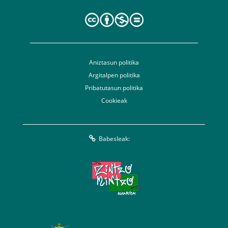
Aniztasun politika
Argitalpen politika
Pribatutasun politika
Cookieak
Babesleak: