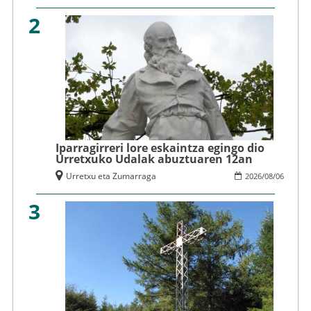
2
Iparragirreri lore eskaintza egingo dio
Urretxuko Udalak abuztuaren 12an
Urretxu eta Zumarraga
2026
/
08
/
06
3