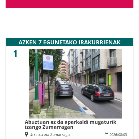
AZKEN 7 EGUNETAKO IRAKURRIENAK
1
Abuztuan ez da aparkaldi mugaturik
izango Zumarragan
Urretxu eta Zumarraga
2026
/
08
/
03