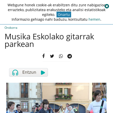
Webgune honek cookie-ak erabiltzen ditu zure nabigazioa
errazteko, publizitatea erakusteko eta analisi estatistikoak
egiteko.
Onartu
Informazio gehiago nahi baduzu, kontsultatu
hemen
.
Orokorra
Musika Eskolako gitarrak
parkean