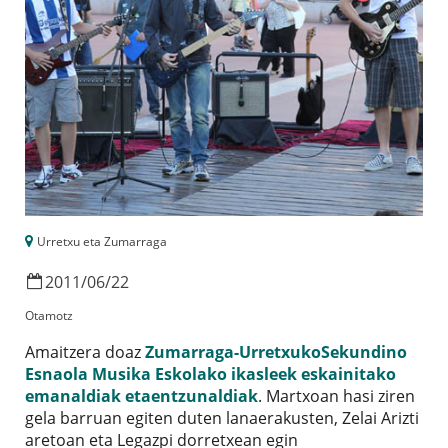
Urretxu eta Zumarraga
2011
/
06
/
22
Otamotz
Amaitzera doaz
Zumarraga-UrretxukoSekundino
Esnaola Musika Eskolako ikasleek eskainitako
emanaldiak etaentzunaldiak
. Martxoan hasi ziren
gela barruan egiten duten lanaerakusten, Zelai Arizti
aretoan eta Legazpi dorretxean egin