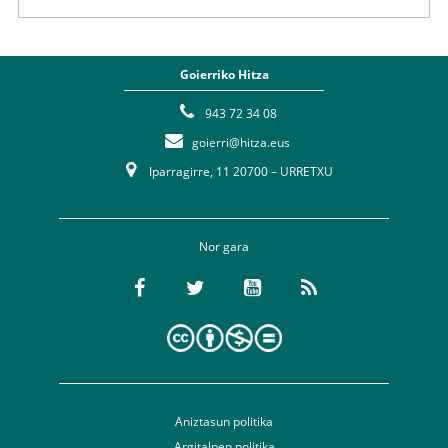
Goierriko Hitza
943 72 34 08
goierri@hitza.eus
Iparragirre, 11 20700 – URRETXU
Nor gara
Aniztasun politika
Argitalpen politika