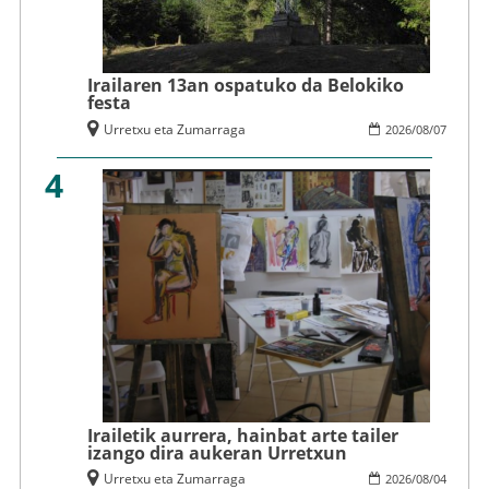
Irailaren 13an ospatuko da Belokiko
festa
Urretxu eta Zumarraga
2026
/
08
/
07
4
Irailetik aurrera, hainbat arte tailer
izango dira aukeran Urretxun
Urretxu eta Zumarraga
2026
/
08
/
04