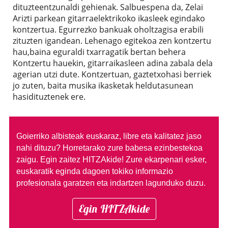
dituzteentzunaldi gehienak. Salbuespena da, Zelai
Arizti parkean gitarraelektrikoko ikasleek egindako
kontzertua. Egurrezko bankuak oholtzagisa erabili
zituzten igandean. Lehenago egitekoa zen kontzertu
hau,baina eguraldi txarragatik bertan behera
Kontzertu hauekin, gitarraikasleen adina zabala dela
agerian utzi dute. Kontzertuan, gaztetxohasi berriek
jo zuten, baita musika ikasketak heldutasunean
hasidituztenek ere.
Goierriko albisteak euskaraz, libre eta kalitatez jaso
nahi dituzu?
Horretarako zure babesa ezinbestekoa
zaigu. Egin zaitez HITZAkide!
Zure ekarpenari esker,
euskaratik eginda dagoen tokiko informazio
profesionala garatzen eta indartzen lagunduko duzu.
Egin HITZAkide