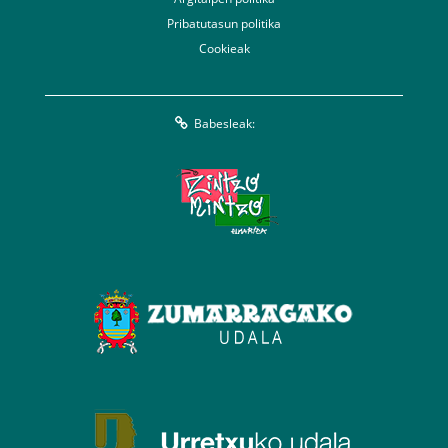
Pribatutasun politika
Cookieak
Babesleak: