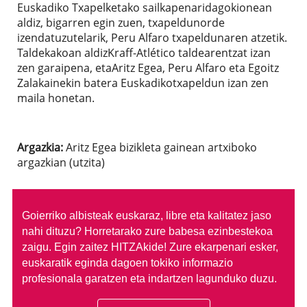
Euskadiko Txapelketako sailkapenaridagokionean
aldiz, bigarren egin zuen, txapeldunorde
izendatuzutelarik, Peru Alfaro txapeldunaren atzetik.
Taldekakoan aldiz
Kraff-Atlético taldearentzat izan
zen garaipena, etaAritz Egea, Peru Alfaro eta Egoitz
Zalakainekin batera Euskadikotxapeldun izan zen
maila honetan.
Argazkia:
Aritz Egea bizikleta gainean artxiboko
argazkian (utzita)
Goierriko albisteak euskaraz, libre eta kalitatez jaso
nahi dituzu?
Horretarako zure babesa ezinbestekoa
zaigu. Egin zaitez HITZAkide!
Zure ekarpenari esker,
euskaratik eginda dagoen tokiko informazio
profesionala garatzen eta indartzen lagunduko duzu.