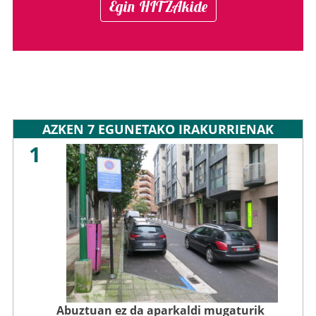
Egin HITZAkide
AZKEN 7 EGUNETAKO IRAKURRIENAK
1
Abuztuan ez da aparkaldi mugaturik