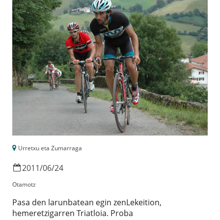
Urretxu eta Zumarraga
2011
/
06
/
24
Otamotz
Pasa den larunbatean egin zenLekeition,
hemeretzigarren Triatloia. Proba