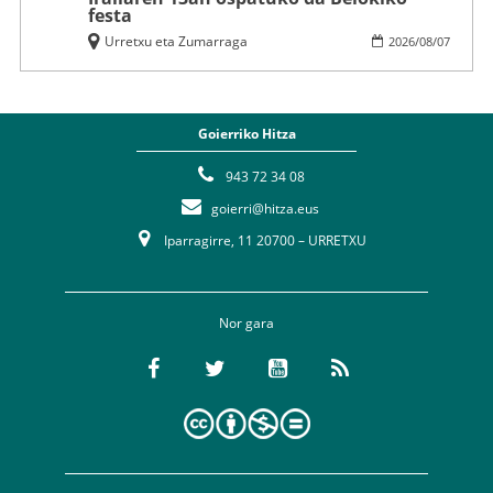
festa
Urretxu eta Zumarraga
2026
/
08
/
07
Goierriko Hitza
943 72 34 08
goierri@hitza.eus
Iparragirre, 11 20700 – URRETXU
Nor gara