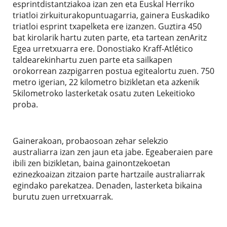
esprintdistantziakoa izan zen eta Euskal Herriko
triatloi zirkuiturakopuntuagarria, gainera Euskadiko
triatloi esprint txapelketa ere izanzen. Guztira 450
bat kirolarik hartu zuten parte, eta tartean zenAritz
Egea urretxuarra ere. Donostiako Kraff-Atlético
taldearekinhartu zuen parte eta sailkapen
orokorrean zazpigarren postua egitealortu zuen. 750
metro igerian, 22 kilometro bizikletan eta azkenik
5kilometroko lasterketak osatu zuten Lekeitioko
proba.
Gainerakoan, probaosoan zehar selekzio
australiarra izan zen jaun eta jabe. Egeaberaien pare
ibili zen bizikletan, baina gainontzekoetan
ezinezkoaizan zitzaion parte hartzaile australiarrak
egindako parekatzea. Denaden, lasterketa bikaina
burutu zuen urretxuarrak.