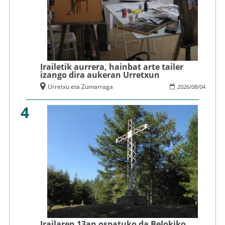
Irailetik aurrera, hainbat arte tailer
izango dira aukeran Urretxun
Urretxu eta Zumarraga
2026
/
08
/
04
4
Irailaren 13an ospatuko da Belokiko