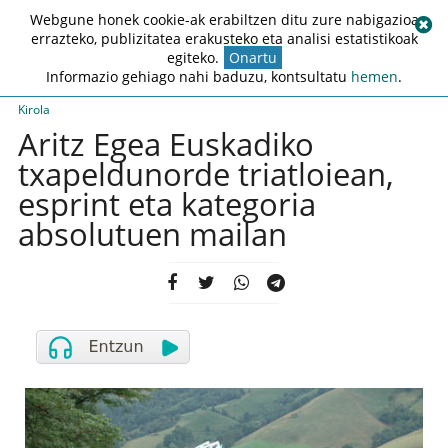
Webgune honek cookie-ak erabiltzen ditu zure nabigazioa
errazteko, publizitatea erakusteko eta analisi estatistikoak
egiteko.
Onartu
Informazio gehiago nahi baduzu, kontsultatu
hemen
.
Kirola
Aritz Egea Euskadiko
txapeldunorde triatloiean,
esprint eta kategoria
absolutuen mailan