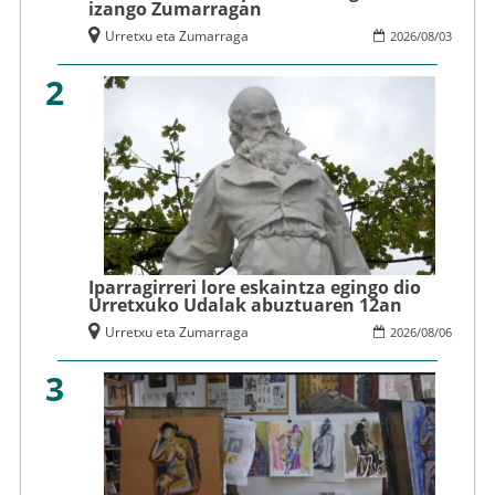
izango Zumarragan
Urretxu eta Zumarraga
2026
/
08
/
03
2
Iparragirreri lore eskaintza egingo dio
Urretxuko Udalak abuztuaren 12an
Urretxu eta Zumarraga
2026
/
08
/
06
3