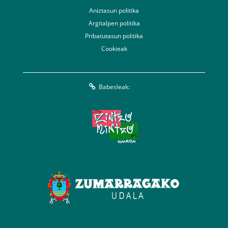
Aniztasun politika
Argitalpen politika
Pribatutasun politika
Cookieak
Babesleak: