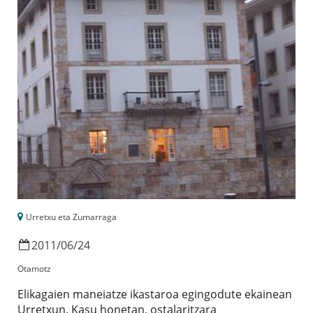
Urretxu eta Zumarraga
2011
/
06
/
24
Otamotz
Elikagaien maneiatze ikastaroa egingodute ekainean
Urretxun. Kasu honetan, ostalaritzara