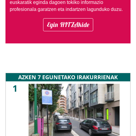
euskaratik eginda dagoen tokiko informazio
profesionala garatzen eta indartzen lagunduko duzu.
Egin HITZAkide
AZKEN 7 EGUNETAKO IRAKURRIENAK
1