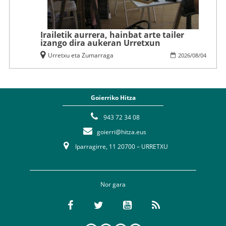
Irailetik aurrera, hainbat arte tailer
izango dira aukeran Urretxun
Urretxu eta Zumarraga
2026
/
08
/
04
Goierriko Hitza
943 72 34 08
goierri@hitza.eus
Iparragirre, 11 20700 – URRETXU
Nor gara