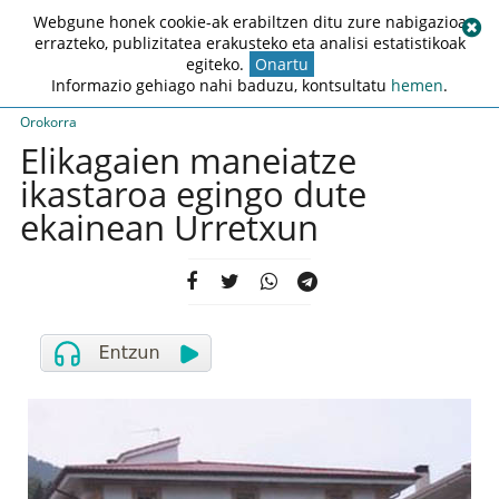
Webgune honek cookie-ak erabiltzen ditu zure nabigazioa
errazteko, publizitatea erakusteko eta analisi estatistikoak
egiteko.
Onartu
Informazio gehiago nahi baduzu, kontsultatu
hemen
.
Orokorra
Elikagaien maneiatze
ikastaroa egingo dute
ekainean Urretxun