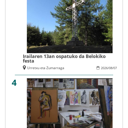
Irailaren 13an ospatuko da Belokiko
festa
Urretxu eta Zumarraga
2026
/
08
/
07
4