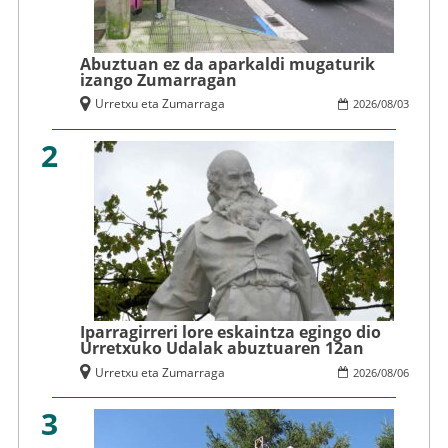
Abuztuan ez da aparkaldi mugaturik
izango Zumarragan
Urretxu eta Zumarraga
2026
/
08
/
03
2
Iparragirreri lore eskaintza egingo dio
Urretxuko Udalak abuztuaren 12an
Urretxu eta Zumarraga
2026
/
08
/
06
3