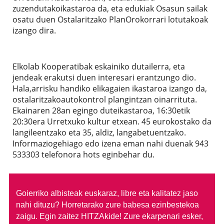
zuzendutakoikastaroa da, eta edukiak Osasun sailak
osatu duen Ostalaritzako PlanOrokorrari lotutakoak
izango dira.
Elkolab Kooperatibak eskainiko dutailerra, eta
jendeak erakutsi duen interesari erantzungo dio.
Hala,arrisku handiko elikagaien ikastaroa izango da,
ostalaritzakoautokontrol plangintzan oinarrituta.
Ekainaren 28an egingo duteikastaroa, 16:30etik
20:30era Urretxuko kultur etxean. 45 eurokostako da
langileentzako eta 35, aldiz, langabetuentzako.
Informaziogehiago edo izena eman nahi duenak 943
533303 telefonora hots eginbehar du.
Goierriko albisteak euskaraz, libre eta kalitatez jaso
nahi dituzu?
Horretarako zure babesa ezinbestekoa
zaigu. Egin zaitez HITZAkide!
Zure ekarpenari esker,