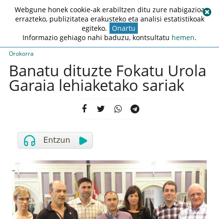
Webgune honek cookie-ak erabiltzen ditu zure nabigazioa
errazteko, publizitatea erakusteko eta analisi estatistikoak
egiteko.
Onartu
Informazio gehiago nahi baduzu, kontsultatu
hemen
.
Orokorra
Banatu dituzte Fokatu Urola
Garaia lehiaketako sariak