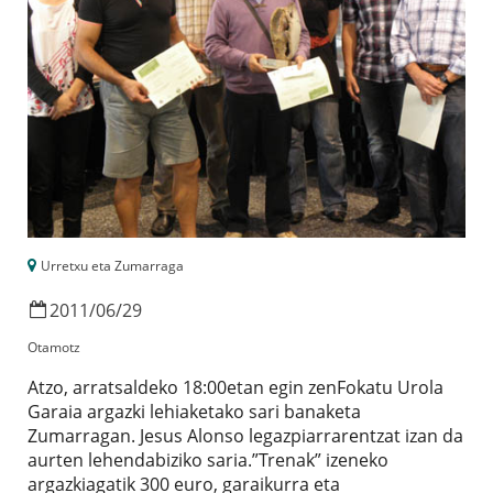
Urretxu eta Zumarraga
2011
/
06
/
29
Otamotz
Atzo, arratsaldeko 18:00etan egin zenFokatu Urola
Garaia argazki lehiaketako sari banaketa
Zumarragan. Jesus Alonso legazpiarrarentzat izan da
aurten lehendabiziko saria.”Trenak” izeneko
argazkiagatik 300 euro, garaikurra eta