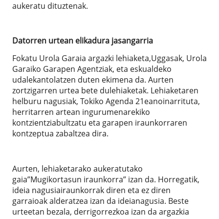
aukeratu dituztenak.
Datorren urtean elikadura jasangarria
Fokatu Urola Garaia argazki lehiaketa,Uggasak, Urola
Garaiko Garapen Agentziak, eta eskualdeko
udalekantolatzen duten ekimena da. Aurten
zortzigarren urtea bete dulehiaketak. Lehiaketaren
helburu nagusiak, Tokiko Agenda 21eanoinarrituta,
herritarren artean ingurumenarekiko
kontzientziabultzatu eta garapen iraunkorraren
kontzeptua zabaltzea dira.
Aurten, lehiaketarako aukeratutako
gaia”Mugikortasun iraunkorra” izan da. Horregatik,
ideia nagusiairaunkorrak diren eta ez diren
garraioak alderatzea izan da ideianagusia. Beste
urteetan bezala, derrigorrezkoa izan da argazkia