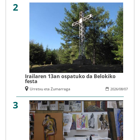
2
Irailaren 13an ospatuko da Belokiko
festa
Urretxu eta Zumarraga
2026
/
08
/
07
3