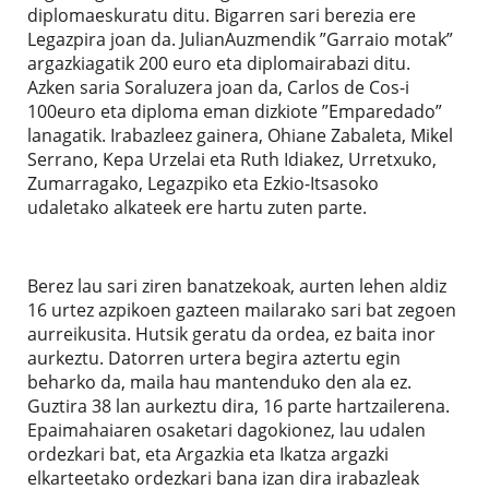
diplomaeskuratu ditu. Bigarren sari berezia ere
Legazpira joan da. JulianAuzmendik ”Garraio motak”
argazkiagatik 200 euro eta diplomairabazi ditu.
Azken saria Soraluzera joan da, Carlos de Cos-i
100euro eta diploma eman dizkiote ”Emparedado”
lanagatik. Irabazleez gainera, Ohiane Zabaleta, Mikel
Serrano, Kepa Urzelai eta Ruth Idiakez, Urretxuko,
Zumarragako, Legazpiko eta Ezkio-Itsasoko
udaletako alkateek ere hartu zuten parte.
Berez lau sari ziren banatzekoak, aurten lehen aldiz
16 urtez azpikoen gazteen mailarako sari bat zegoen
aurreikusita. Hutsik geratu da ordea, ez baita inor
aurkeztu. Datorren urtera begira aztertu egin
beharko da, maila hau mantenduko den ala ez.
Guztira 38 lan aurkeztu dira, 16 parte hartzailerena.
Epaimahaiaren osaketari dagokionez, lau udalen
ordezkari bat, eta Argazkia eta Ikatza argazki
elkarteetako ordezkari bana izan dira irabazleak