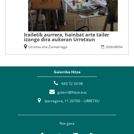
Irailetik aurrera, hainbat arte tailer
izango dira aukeran Urretxun
Urretxu eta Zumarraga
2026
/
08
/
04
Goierriko Hitza
943 72 34 08
goierri@hitza.eus
Iparragirre, 11 20700 – URRETXU
Nor gara