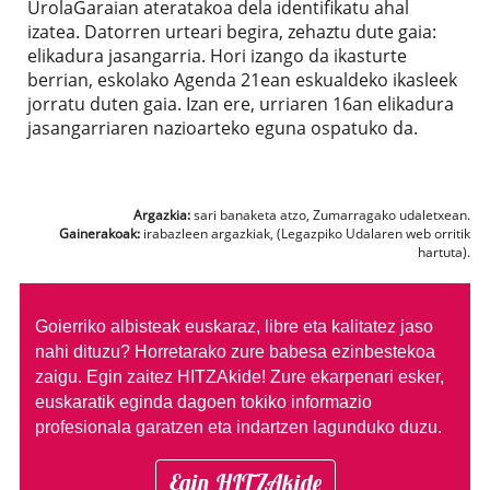
UrolaGaraian ateratakoa dela identifikatu ahal
izatea. Datorren urteari begira, zehaztu dute gaia:
elikadura jasangarria. Hori izango da ikasturte
berrian, eskolako Agenda 21ean eskualdeko ikasleek
jorratu duten gaia. Izan ere, urriaren 16an elikadura
jasangarriaren nazioarteko eguna ospatuko da.
Argazkia:
sari banaketa atzo, Zumarragako udaletxean.
Gainerakoak:
irabazleen argazkiak, (Legazpiko Udalaren web orritik
hartuta).
Goierriko albisteak euskaraz, libre eta kalitatez jaso
nahi dituzu?
Horretarako zure babesa ezinbestekoa
zaigu. Egin zaitez HITZAkide!
Zure ekarpenari esker,
euskaratik eginda dagoen tokiko informazio
profesionala garatzen eta indartzen lagunduko duzu.
Egin HITZAkide