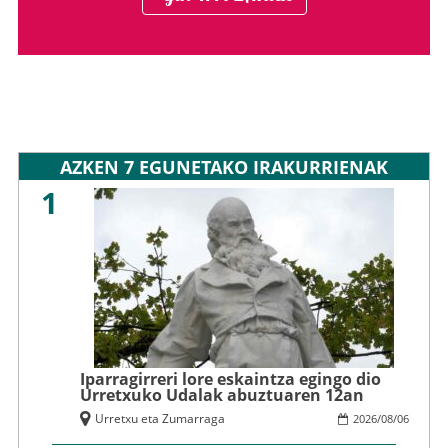
AZKEN 7 EGUNETAKO IRAKURRIENAK
1
Iparragirreri lore eskaintza egingo dio
Urretxuko Udalak abuztuaren 12an
Urretxu eta Zumarraga
2026
/
08
/
06