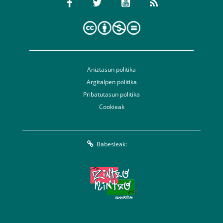
Aniztasun politika
Argitalpen politika
Pribatutasun politika
Cookieak
Babesleak: