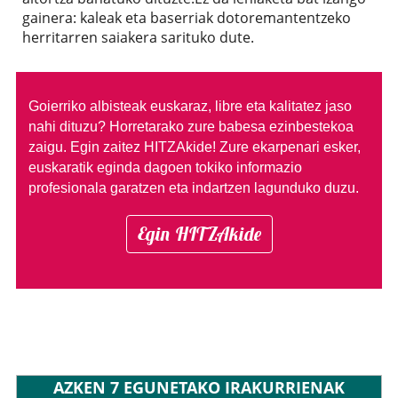
gainera: kaleak eta baserriak dotoremantentzeko
herritarren saiakera sarituko dute.
Goierriko albisteak euskaraz, libre eta kalitatez jaso
nahi dituzu?
Horretarako zure babesa ezinbestekoa
zaigu. Egin zaitez HITZAkide!
Zure ekarpenari esker,
euskaratik eginda dagoen tokiko informazio
profesionala garatzen eta indartzen lagunduko duzu.
Egin HITZAkide
AZKEN 7 EGUNETAKO IRAKURRIENAK