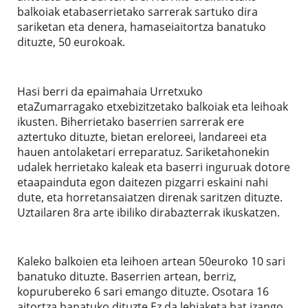
balkoiak etabaserrietako sarrerak sartuko dira
sariketan eta denera, hamaseiaitortza banatuko
dituzte, 50 eurokoak.
Hasi berri da epaimahaia Urretxuko
etaZumarragako etxebizitzetako balkoiak eta leihoak
ikusten. Biherrietako baserrien sarrerak ere
aztertuko dituzte, bietan ereloreei, landareei eta
hauen antolaketari erreparatuz. Sariketahonekin
udalek herrietako kaleak eta baserri inguruak dotore
etaapainduta egon daitezen pizgarri eskaini nahi
dute, eta horretansaiatzen direnak saritzen dituzte.
Uztailaren 8ra arte ibiliko dirabazterrak ikuskatzen.
Kaleko balkoien eta leihoen artean 50euroko 10 sari
banatuko dituzte. Baserrien artean, berriz,
kopurubereko 6 sari emango dituzte. Osotara 16
aitortza banatuko dituzte.Ez da lehiaketa bat izango