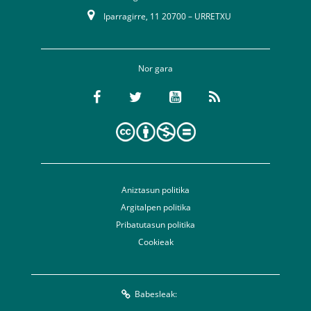
Iparragirre, 11 20700 – URRETXU
Nor gara
Aniztasun politika
Argitalpen politika
Pribatutasun politika
Cookieak
Babesleak: