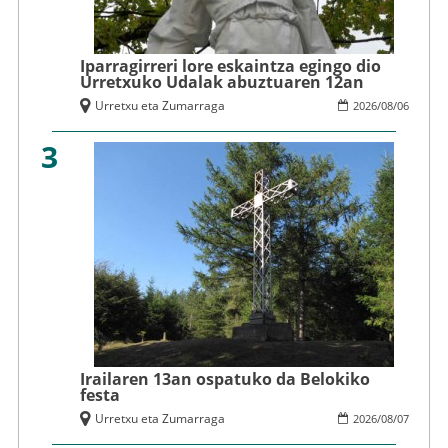
Iparragirreri lore eskaintza egingo dio
Urretxuko Udalak abuztuaren 12an
Urretxu eta Zumarraga
2026
/
08
/
06
3
Irailaren 13an ospatuko da Belokiko
festa
Urretxu eta Zumarraga
2026
/
08
/
07