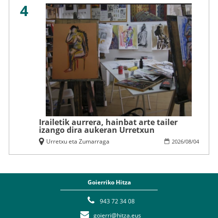
4
Irailetik aurrera, hainbat arte tailer
izango dira aukeran Urretxun
Urretxu eta Zumarraga
2026
/
08
/
04
Goierriko Hitza
943 72 34 08
goierri@hitza.eus