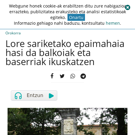
Webgune honek cookie-ak erabiltzen ditu zure nabigazioa
errazteko, publizitatea erakusteko eta analisi estatistikoak
egiteko.
Onartu
Informazio gehiago nahi baduzu, kontsultatu
hemen
.
Orokorra
Lore sariketako epaimahaia
hasi da balkoiak eta
baserriak ikuskatzen