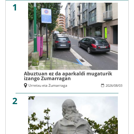
1
Abuztuan ez da aparkaldi mugaturik
izango Zumarragan
Urretxu eta Zumarraga
2026
/
08
/
03
2