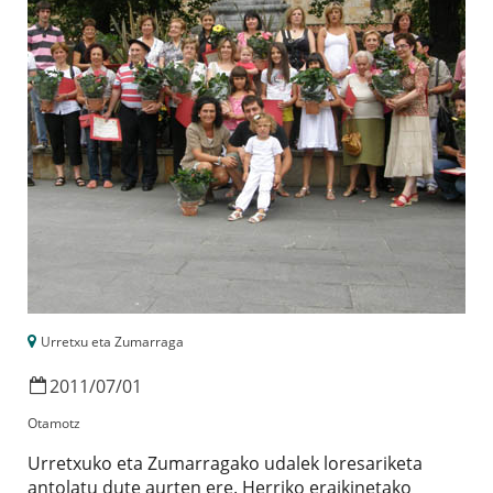
Urretxu eta Zumarraga
2011
/
07
/
01
Otamotz
Urretxuko eta Zumarragako udalek loresariketa
antolatu dute aurten ere. Herriko eraikinetako