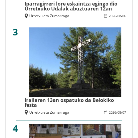
Iparragirreri lore eskaintza egingo dio
Urretxuko Udalak abuztuaren 12an
Urretxu eta Zumarraga
2026
/
08
/
06
3
Irailaren 13an ospatuko da Belokiko
festa
Urretxu eta Zumarraga
2026
/
08
/
07
4