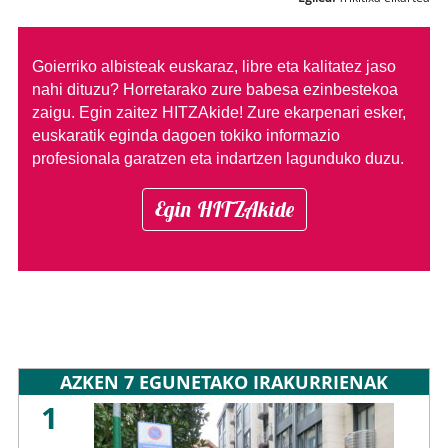
Goierriko albisteak euskaraz, libre eta kalitatez jaso
nahi dituzu?
Horretarako zure babesa ezinbestekoa
zaigu. Egin zaitez HITZAkide!
Zure ekarpenari esker,
euskaratik eginda dagoen tokiko informazio
profesionala garatzen eta indartzen lagunduko duzu.
Egin HITZAkide
AZKEN 7 EGUNETAKO IRAKURRIENAK
1