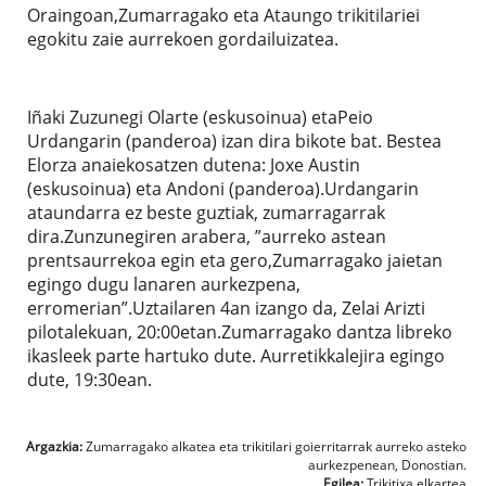
Oraingoan,Zumarragako eta Ataungo trikitilariei
egokitu zaie aurrekoen gordailuizatea.
Iñaki Zuzunegi Olarte (eskusoinua) etaPeio
Urdangarin (panderoa) izan dira bikote bat. Bestea
Elorza anaiekosatzen dutena: Joxe Austin
(eskusoinua) eta Andoni (panderoa).Urdangarin
ataundarra ez beste guztiak, zumarragarrak
dira.Zunzunegiren arabera, ”aurreko astean
prentsaurrekoa egin eta gero,Zumarragako jaietan
egingo dugu lanaren aurkezpena,
erromerian”.Uztailaren 4an izango da, Zelai Arizti
pilotalekuan, 20:00etan.Zumarragako dantza libreko
ikasleek parte hartuko dute. Aurretikkalejira egingo
dute, 19:30ean.
Argazkia:
Zumarragako alkatea eta trikitilari goierritarrak aurreko asteko
aurkezpenean, Donostian.
Egilea:
Trikitixa elkartea