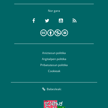
Nor gara
Aniztasun politika
Argitalpen politika
Pribatutasun politika
Cookieak
Babesleak: