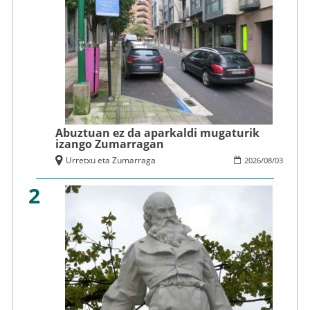
Abuztuan ez da aparkaldi mugaturik
izango Zumarragan
Urretxu eta Zumarraga
2026
/
08
/
03
2