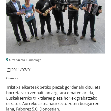
Urretxu eta Zumarraga
2011
/
07
/
01
Otamotz
Trikitixa elkarteak betiko piezak gordenahi ditu, eta
horretarako zenbait lan argitara ematen ari da,
EuskalHerriko trikitilariei pieza horiek grabatzeko
eskatuz. Aurreko asteanaurkeztu zuten bosgarren
lana, Faborez 5.0, Donostian.