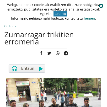
Webgune honek cookie-ak erabiltzen ditu zure nabigazioa
errazteko, publizitatea erakusteko eta analisi estatistikoak
egiteko.
Onartu
Informazio gehiago nahi baduzu, kontsultatu
hemen
.
Orokorra
Zumarragar trikitien
erromeria