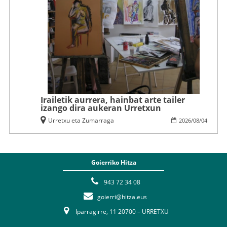
Irailetik aurrera, hainbat arte tailer
izango dira aukeran Urretxun
Urretxu eta Zumarraga
2026
/
08
/
04
Goierriko Hitza
943 72 34 08
goierri@hitza.eus
Iparragirre, 11 20700 – URRETXU