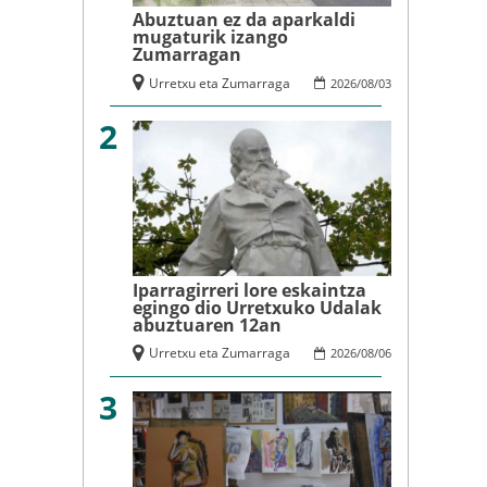
Abuztuan ez da aparkaldi
mugaturik izango
Zumarragan
Urretxu eta Zumarraga
2026
/
08
/
03
2
Iparragirreri lore eskaintza
egingo dio Urretxuko Udalak
abuztuaren 12an
Urretxu eta Zumarraga
2026
/
08
/
06
3