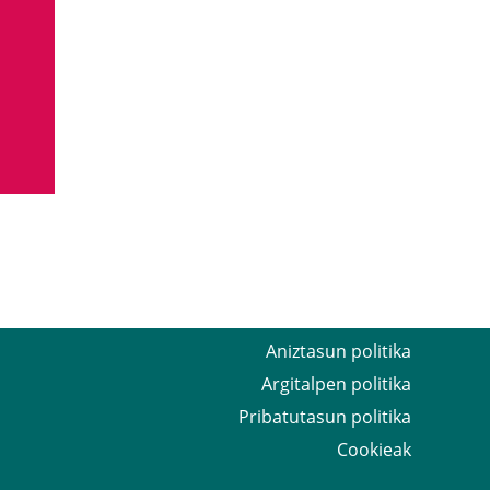
Aniztasun politika
Argitalpen politika
Pribatutasun politika
Cookieak