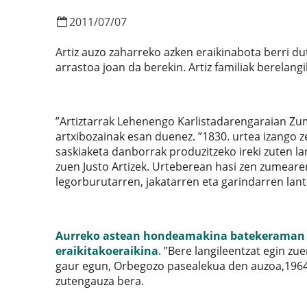
2011
/
07
/
07
Artiz auzo zaharreko azken eraikinabota berri du
arrastoa joan da berekin. Artiz familiak berelangi
”Artiztarrak Lehenengo Karlistadarengaraian Z
artxibozainak esan duenez. ”1830. urtea izango ze
saskiaketa danborrak produzitzeko ireki zuten l
zuen Justo Artizek. Urteberean hasi zen zumear
legorburutarren, jakatarren eta garindarren lant
Aurreko astean hondeamakina batekeraman zue
eraikitakoeraikina
. ”Bere langileentzat egin 
gaur egun, Orbegozo pasealekua den auzoa,1964a
zutengauza bera.