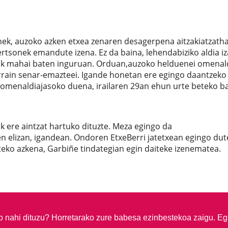
nek, auzoko azken etxea zenaren desagerpena aitzakiatzath
tsonek emandute izena. Ez da baina, lehendabiziko aldia i
unak mahai baten inguruan. Orduan,auzoko helduenei omenal
darrain senar-emazteei. Igande honetan ere egingo daantzeko
 omenaldiajasoko duena, irailaren 29an ehun urte beteko bai
 ere aintzat hartuko dituzte. Meza egingo da
elizan, igandean. Ondoren EtxeBerri jatetxean egingo dut
eko azkena, Garbiñe tindategian egin daiteke izenematea.
so nahi dituzu?
Horretarako zure babesa ezinbestekoa zaigu. Eg