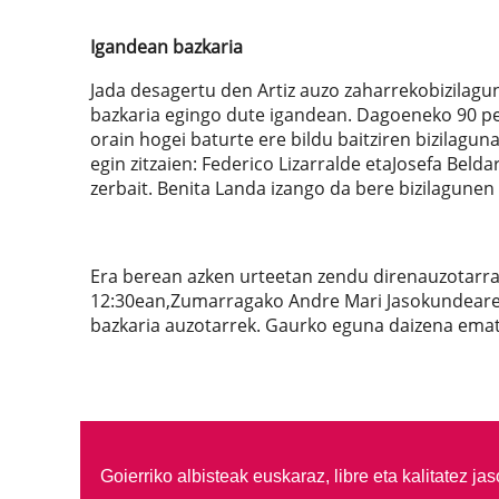
Igandean bazkaria
Jada desagertu den Artiz auzo zaharrekobizilagu
bazkaria egingo dute igandean. Dagoeneko 90 per
orain hogei baturte ere bildu baitziren bizilag
egin zitzaien: Federico Lizarralde etaJosefa Bel
zerbait. Benita Landa izango da bere bizilagunen
Era berean azken urteetan zendu direnauzotarrak
12:30ean,Zumarragako Andre Mari Jasokundearen 
bazkaria auzotarrek. Gaurko eguna daizena emat
Goierriko albisteak euskaraz, libre eta kalitatez ja