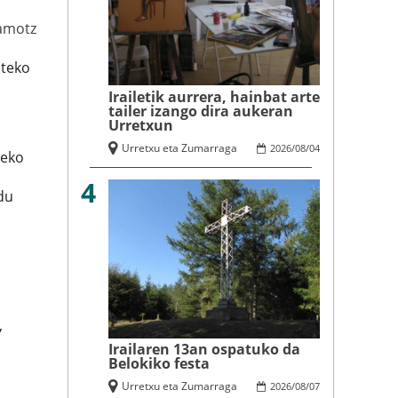
amotz
ateko
Irailetik aurrera, hainbat arte
tailer izango dira aukeran
Urretxun
Urretxu eta Zumarraga
2026
/
08
/
04
xeko
4
du
,
Irailaren 13an ospatuko da
Belokiko festa
Urretxu eta Zumarraga
2026
/
08
/
07