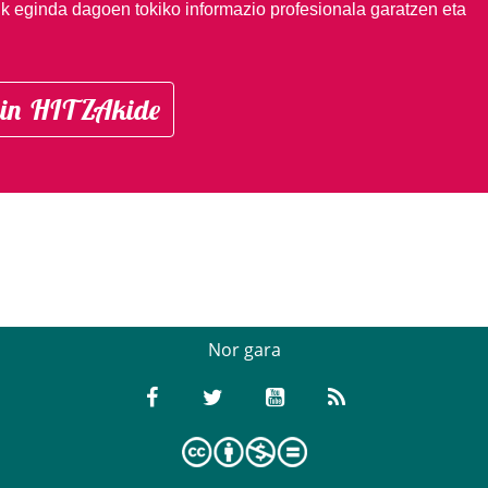
ik eginda dagoen tokiko informazio profesionala garatzen eta
in HITZAkide
Nor gara