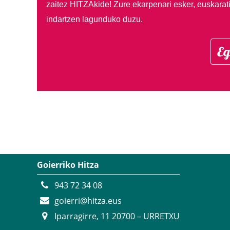
zaitez HITZAkide!
Zure ekarpenari esker, euskarat
indartzen lagunduko duzu.
Eg
Goierriko Hitza
943 72 34 08
goierri@hitza.eus
Iparragirre, 11 20700 – URRETXU