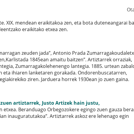
Ot
te. XIX. mendean eraikitakoa zen, eta bota duteneangarai b
leentzako eraikitako etxea zen.
umarragan zeuden jada”, Antonio Prada Zumarragakoudalet
n,Karlistada 1845ean amaitu baitzen”. Artiztarrek orraziak,
antegia, Zumarragakolehenengo lantegia. 1885. urtean zabal
en eta ihiaren lanketaren gorakada. Ondorenbuscatarren,
egiakirekiko ziren. Jarduera horrek 1930ean jo zuen gaina.
n artiztarrek, Justo Artizek hain justu,
zuen etxea. Beranduago Orbegozokere egingo zuen gauza bera
n inauguratutakoa”. Artiztarrek askoz ere lehenago egin