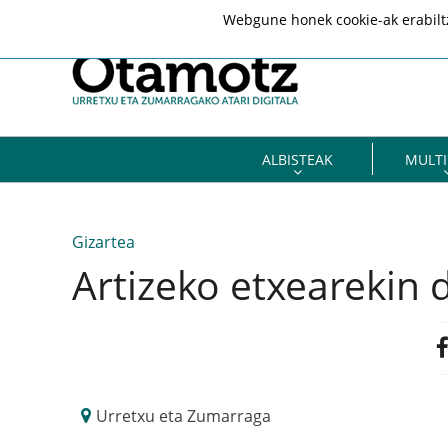
Webgune honek cookie-ak erabiltze
ALBISTEAK
MULTI
Gizartea
Artizeko etxearekin
Urretxu eta Zumarraga