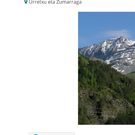
Urretxu eta Zumarraga