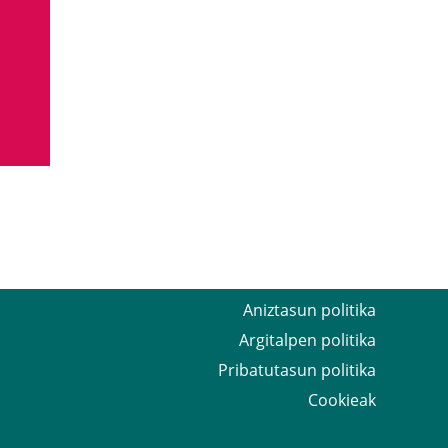
Aniztasun politika
Argitalpen politika
Pribatutasun politika
Cookieak