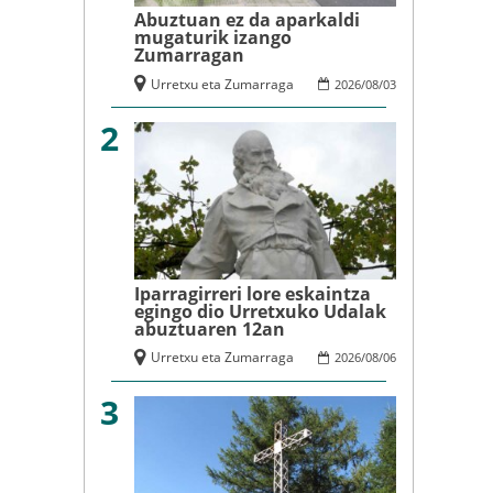
Abuztuan ez da aparkaldi
mugaturik izango
Zumarragan
Urretxu eta Zumarraga
2026
/
08
/
03
2
Iparragirreri lore eskaintza
egingo dio Urretxuko Udalak
abuztuaren 12an
Urretxu eta Zumarraga
2026
/
08
/
06
3