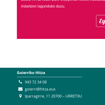
indartzen lagunduko duzu.
Eg
Goierriko Hitza
943 72 34 08
goierri@hitza.eus
Iparragirre, 11 20700 – URRETXU