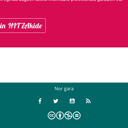
in HITZAkide
Nor gara