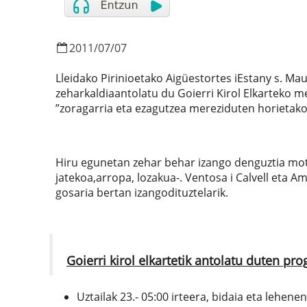
2011
/
07
/
07
Lleidako Pirinioetako Aigüestortes iEstany s. Ma
zeharkaldiaantolatu du Goierri Kirol Elkarteko m
”zoragarria eta ezagutzea mereziduten horietakoa
Hiru egunetan zehar behar izango denguztia mo
jatekoa,arropa, lozakua-. Ventosa i Calvell eta A
gosaria bertan izangodituztelarik.
Goierri kirol elkartetik antolatu duten p
Uztailak 23.- 05:00 irteera, bidaia eta lehen