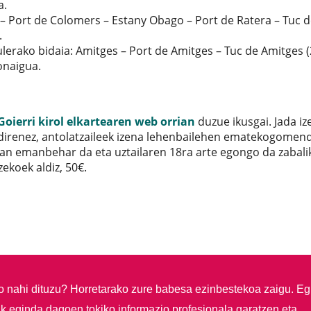
a.
– Port de Colomers – Estany Obago – Port de Ratera – Tuc 
.
ulerako bidaia:
Amitges – Port de Amitges – Tuc de Amitges (
onaigua.
Goierri kirol elkartearen web orrian
duzue ikusgai. Jada iz
direnez, antolatzaileek izena lehenbailehen ematekogomen
tzan emanbehar da eta uztailaren 18ra arte egongo da zabali
ekoek aldiz, 50€.
so nahi dituzu?
Horretarako zure babesa ezinbestekoa zaigu. Eg
ik eginda dagoen tokiko informazio profesionala garatzen eta