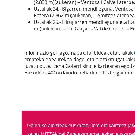
(2.833 m)(aukeran) – Ventosa i Calvell aterpe
Uztailak 24.- Bigarren mendi eguna:
Ventosa 
Ratera (2.862 m)(aukeran) – Amitges aterpea
Uztailak 25.- Hirugarren mendi eguna eta itz
m)(aukeran) – Col Glaçat – Val de Gerber – B
Informazio gehiago,mapak, ibilbideak eta trakak
emateko epea irekita dago, eta plazakmugatuak 
luzatu dute. Izena Goierri kirol elkartearen egoi
Bazkideek 40€ordaindu beharko dituzte, gainontz
Goierriko albisteak euskaraz, libre eta kalitatez ja
zaitez HITZAkide!
Zure ekarpenari esker, euskarat