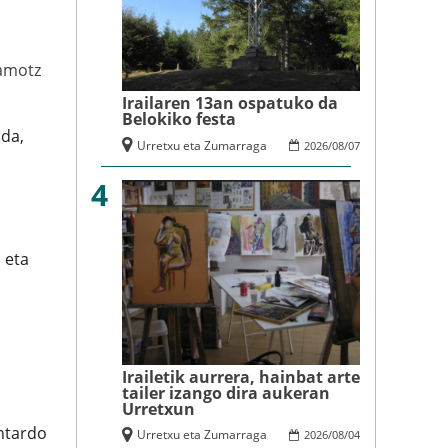
amotz
Irailaren 13an ospatuko da
Belokiko festa
 da,
Urretxu eta Zumarraga
2026
/
08
/
07
4
 eta
Irailetik aurrera, hainbat arte
tailer izango dira aukeran
Urretxun
ontardo
Urretxu eta Zumarraga
2026
/
08
/
04