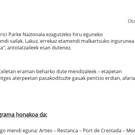
Ot
urici Parke Nazionala ezagutzeko hiru eguneko
endi sailak. Lakuz, errekaz etamendi malkartsuko ingurunea
”, antolatzaileek esan dutenez.
txiletan eraman beharko dute mendizaleek – etapetan
mitges aterpeetan pasakodituzte gauak pentsio erdian, afaria
rograma honakoa da:
engo mendi eguna: A
rties – Restanca – Port de Crestada – M