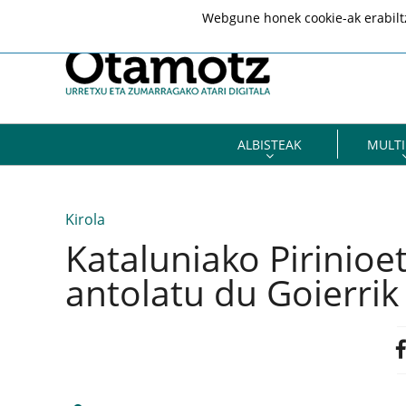
Webgune honek cookie-ak erabiltze
ALBISTEAK
MULTI
Kirola
Kataluniako Pirinioe
antolatu du Goierrik