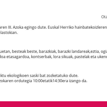
Ot
en III. Azoka egingo dute. Euskal Herriko hainbatekoizleren
lastokian.
an, besteak beste, barazkiak, barazki landareak,eztia, ogi
rdoa etasagardoa, kontserbak, lora sikuak, pastelak eta uken
tu ekologikoen saski bat zozketatuko dute.
zokaren ordutegia 10:00etatik14:30era izango da.