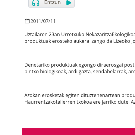
2011
/
07
/
11
Uztailaren 23an Urretxuko NekazaritzaEkologikoar
produktuak erosteko aukera izango da Lizeoko jo
Denetariko produktuak egongo diraerosgai postuet
pintxo biologikoak, ardi gazta, sendabelarrak, a
Azokan erosketak egiten dituztenenartean produk
Haurrentzakotailerren txokoa ere jarriko dute. A