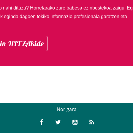
so nahi dituzu?
Horretarako zure babesa ezinbestekoa zaigu. Eg
ik eginda dagoen tokiko informazio profesionala garatzen eta
in HITZAkide
Nor gara