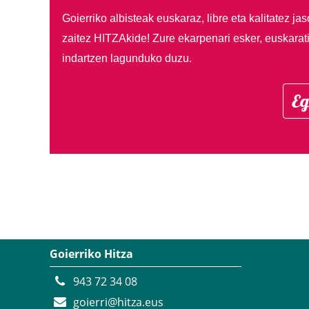
Goierriko albisteak euskaraz, libre eta kalitatez ja
zaitez HITZAkide!
Zure ekarpenari esker, euskarat
indartzen lagunduko duzu.
Eg
Goierriko Hitza
943 72 34 08
goierri@hitza.eus