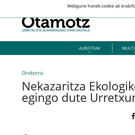
Webgune honek cookie-ak erabiltze
ALBISTEAK
MULTI
Orokorra
Nekazaritza Ekologik
egingo dute Urretxu