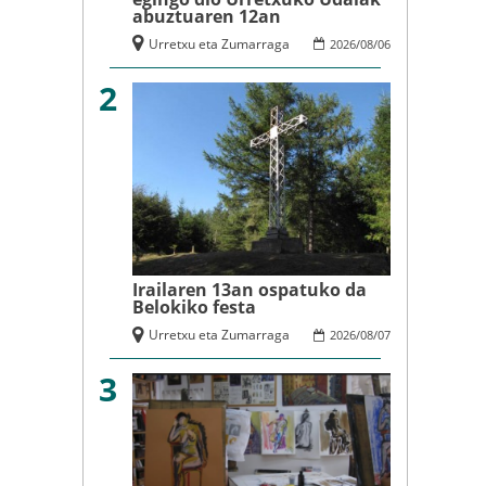
abuztuaren 12an
Urretxu eta Zumarraga
2026
/
08
/
06
2
Irailaren 13an ospatuko da
Belokiko festa
Urretxu eta Zumarraga
2026
/
08
/
07
3