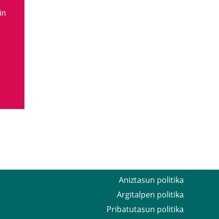
in
Aniztasun politika
Argitalpen politika
Pribatutasun politika