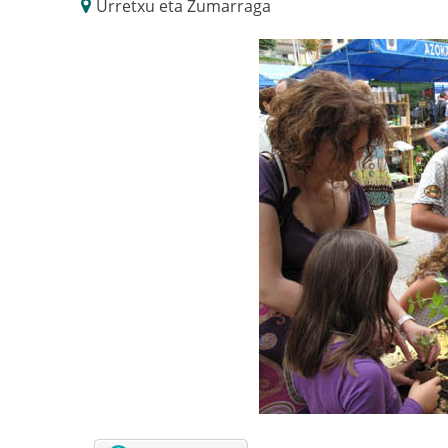
Urretxu eta Zumarraga