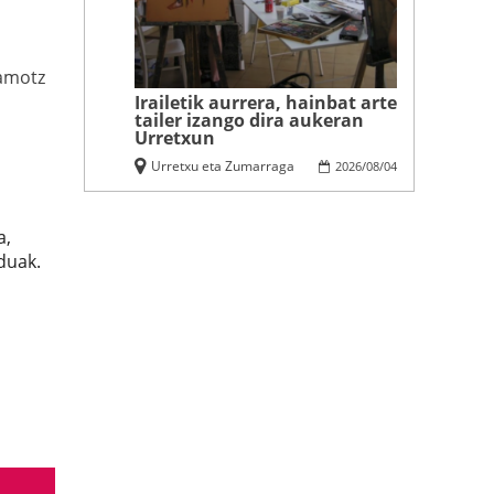
amotz
Irailetik aurrera, hainbat arte
tailer izango dira aukeran
Urretxun
Urretxu eta Zumarraga
2026
/
08
/
04
a,
duak.