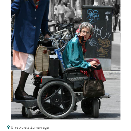
Urretxu eta Zumarraga