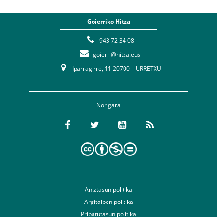
Goierriko Hitza
943 72 34 08
goierri@hitza.eus
Iparragirre, 11 20700 – URRETXU
Nor gara
Aniztasun politika
Argitalpen politika
Pribatutasun politika