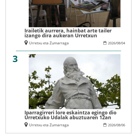
Irailetik aurrera, hainbat arte tailer
izango dira aukeran Urretxun
Urretxu eta Zumarraga
2026
/
08
/
04
3
Iparragirreri lore eskaintza egingo dio
Urretxuko Udalak abuztuaren 12an
Urretxu eta Zumarraga
2026
/
08
/
06