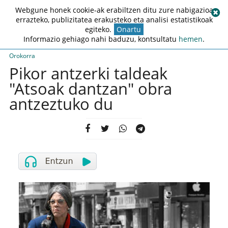
Webgune honek cookie-ak erabiltzen ditu zure nabigazioa
errazteko, publizitatea erakusteko eta analisi estatistikoak
egiteko.
Onartu
Informazio gehiago nahi baduzu, kontsultatu
hemen
.
Orokorra
Pikor antzerki taldeak
"Atsoak dantzan" obra
antzeztuko du