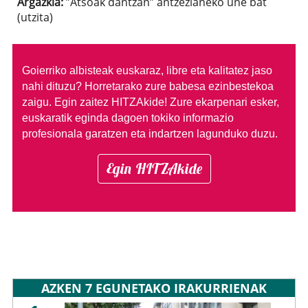
Argazkia:
”Atsoak dantzan” antzezlaneko une bat
(utzita)
Goierriko albisteak euskaraz, libre eta kalitatez jaso
nahi dituzu?
Horretarako zure babesa ezinbestekoa
zaigu. Egin zaitez HITZAkide!
Zure ekarpenari esker,
euskaratik eginda dagoen tokiko informazio
profesionala garatzen eta indartzen lagunduko duzu.
Egin HITZAkide
AZKEN 7 EGUNETAKO IRAKURRIENAK