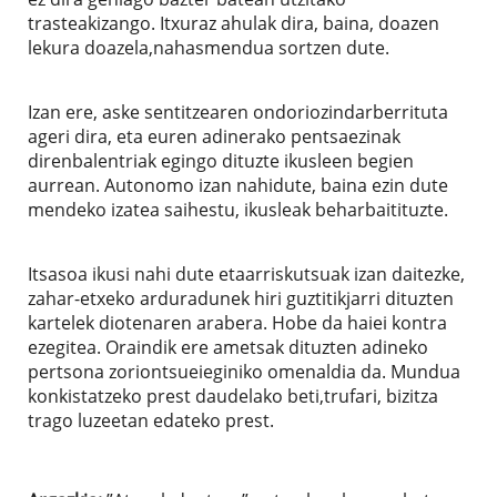
trasteakizango. Itxuraz ahulak dira, baina, doazen
lekura doazela,nahasmendua sortzen dute.
Izan ere, aske sentitzearen ondoriozindarberrituta
ageri dira, eta euren adinerako pentsaezinak
direnbalentriak egingo dituzte ikusleen begien
aurrean. Autonomo izan nahidute, baina ezin dute
mendeko izatea saihestu, ikusleak beharbaitituzte.
Itsasoa ikusi nahi dute etaarriskutsuak izan daitezke,
zahar-etxeko arduradunek hiri guztitikjarri dituzten
kartelek diotenaren arabera. Hobe da haiei kontra
ezegitea. Oraindik ere ametsak dituzten adineko
pertsona zoriontsueieginiko omenaldia da. Mundua
konkistatzeko prest daudelako beti,trufari, bizitza
trago luzeetan edateko prest.