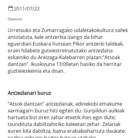
2011
/
07
/
22
Otamotz
Urretxuko eta Zumarragako udaletakokultura sailek
antolatuta, kale antzerkia izango da bihar
eguerdian.Euskara hutsean Pikor antzerki taldeak,
orain hilabete gutxiestreinatutako antzezlana
eskainiko du Areizaga-Kalebarren plazan:”Atsoak
dantzan”. Ikuskizuna 13:00etan hasiko da herritar
guztieieskeinia eta doan.
Antzezlanari buruz
”Atsok dantzan” antzezlanak, adinekobi emakume
xarmagarri buruz hitz egiten du. Gurpildun aulkiak
hartueta bizi ziren zahar-etxetik ihes egin dute;
txundituta dabiltzahiriko kaleetan zehar. Zelariak
euren bila dabiltza, baina erabakiahartuta daukate:
ez dira gehiago bazter batean utzitako