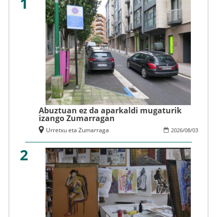
1
Abuztuan ez da aparkaldi mugaturik
izango Zumarragan
Urretxu eta Zumarraga
2026
/
08
/
03
2