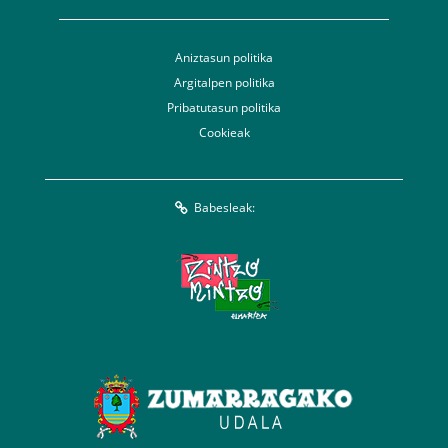
Aniztasun politika
Argitalpen politika
Pribatutasun politika
Cookieak
Babesleak: