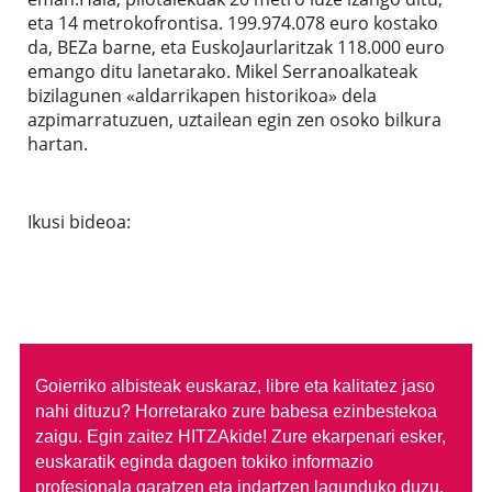
eta 14 metrokofrontisa. 199.974.078 euro kostako
da, BEZa barne, eta EuskoJaurlaritzak 118.000 euro
emango ditu lanetarako. Mikel Serranoalkateak
bizilagunen «aldarrikapen historikoa» dela
azpimarratuzuen, uztailean egin zen osoko bilkura
hartan.
Ikusi bideoa:
Goierriko albisteak euskaraz, libre eta kalitatez jaso
nahi dituzu?
Horretarako zure babesa ezinbestekoa
zaigu. Egin zaitez HITZAkide!
Zure ekarpenari esker,
euskaratik eginda dagoen tokiko informazio
profesionala garatzen eta indartzen lagunduko duzu.