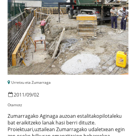
Urretxu eta Zumarraga
2011
/
09
/
02
Otamotz
Zumarragako Aginaga auzoan estalitakopilotaleku
bat eraikitzeko lanak hasi berri dituzte.
Proiektuari,uztailean Zumarragako udaletxean egin
zen osoko bilkuran emanzitzaion beharrekoz