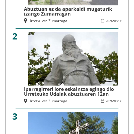
Abuztuan ez da aparkaldi mugaturik
izango Zumarragan
Urretxu eta Zumarraga
2026
/
08
/
03
2
Iparragirreri lore eskaintza egingo dio
Urretxuko Udalak abuztuaren 12an
Urretxu eta Zumarraga
2026
/
08
/
06
3