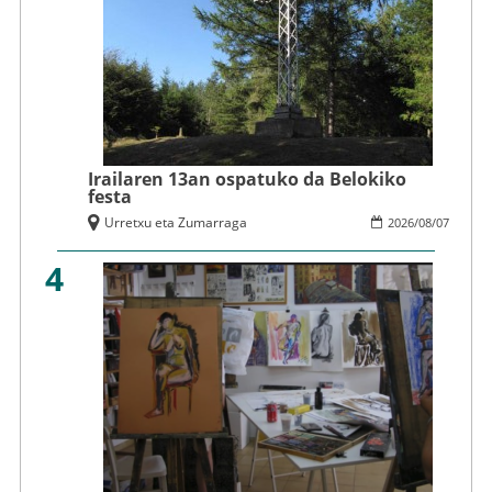
Irailaren 13an ospatuko da Belokiko
festa
Urretxu eta Zumarraga
2026
/
08
/
07
4