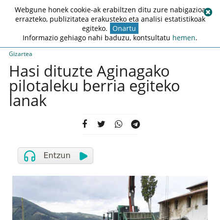
Webgune honek cookie-ak erabiltzen ditu zure nabigazioa
errazteko, publizitatea erakusteko eta analisi estatistikoak
egiteko.
Onartu
Informazio gehiago nahi baduzu, kontsultatu
hemen
.
Gizartea
Hasi dituzte Aginagako
pilotaleku berria egiteko
lanak