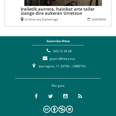
Irailetik aurrera, hainbat arte tailer
izango dira aukeran Urretxun
Urretxu eta Zumarraga
2026
/
08
/
04
Goierriko Hitza
943 72 34 08
goierri@hitza.eus
Iparragirre, 11 20700 – URRETXU
Nor gara