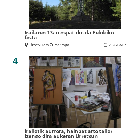
Irailaren 13an ospatuko da Belokiko
festa
Urretxu eta Zumarraga
2026
/
08
/
07
4
Irailetik aurrera, hainbat arte tailer
izango dira aukeran Urretxun