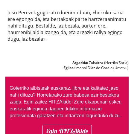
Josu Perezek gogoratu duenmoduan, «herriko saria
ere egongo da, eta bertakoak parte hartzeraanimatu
nahi ditugu. Bestalde, iaz bezala, aurten ere,
haurrenibilaldia izango da, eta argazki rallya egingo
dugu, iaz bezala».
Argazkia:
Zuhaitza (Herriko Saria)
Egilea:
Imanol Díaz de Garaio (Urretxu)
Goierriko albisteak euskaraz, libre eta kalitatez jaso
nahi dituzu?
Horretarako zure babesa ezinbestekoa
zaigu. Egin zaitez HITZAkide!
Zure ekarpenari esker,
euskaratik eginda dagoen tokiko informazio
profesionala garatzen eta indartzen lagunduko duzu.
Egin HITZAkide