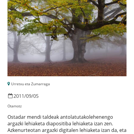
Urretxu eta Zumarraga
2011
/
09
/
05
Otamotz
Ostadar mendi taldeak antolatutakolehenengo
argazki lehiaketa diapositiba lehiaketa izan zen.
Azkenurteotan argazki digitalen lehiaketa izan da, eta