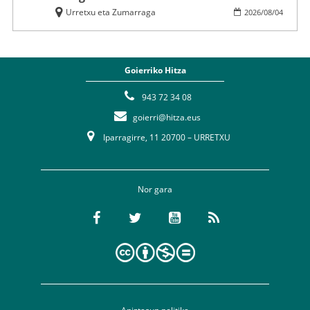
Urretxu eta Zumarraga
2026
/
08
/
04
Goierriko Hitza
943 72 34 08
goierri@hitza.eus
Iparragirre, 11 20700 – URRETXU
Nor gara