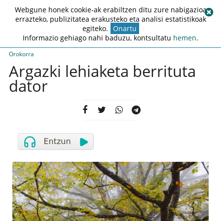
Webgune honek cookie-ak erabiltzen ditu zure nabigazioa
errazteko, publizitatea erakusteko eta analisi estatistikoak
egiteko.
Onartu
Informazio gehiago nahi baduzu, kontsultatu
hemen
.
Orokorra
Argazki lehiaketa berrituta
dator