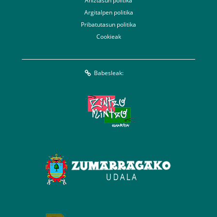
Aniztasun politika
Argitalpen politika
Pribatutasun politika
Cookieak
Babesleak: