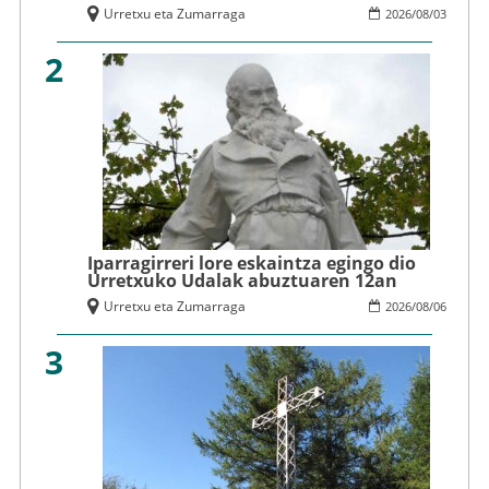
Urretxu eta Zumarraga
2026
/
08
/
03
2
Iparragirreri lore eskaintza egingo dio
Urretxuko Udalak abuztuaren 12an
Urretxu eta Zumarraga
2026
/
08
/
06
3