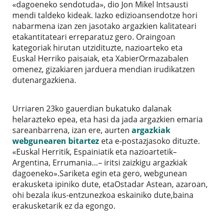
«dagoeneko sendotuda», dio Jon Mikel Intsausti
mendi taldeko kideak. Iazko edizioansendotze hori
nabarmena izan zen jasotako argazkien kalitateari
etakantitateari erreparatuz gero. Oraingoan
kategoriak hirutan utzidituzte, nazioarteko eta
Euskal Herriko paisaiak, eta XabierOrmazabalen
omenez, gizakiaren jarduera mendian irudikatzen
dutenargazkiena.
Urriaren 23ko gauerdian bukatuko dalanak
helarazteko epea, eta hasi da jada argazkien emaria
sareanbarrena, izan ere, aurten
argazkiak
webgunearen bitartez
eta e-postazjasoko dituzte.
«Euskal Herritik, Espainiatik eta nazioartetik–
Argentina, Errumania…– iritsi zaizkigu argazkiak
dagoeneko».Sariketa egin eta gero, webgunean
erakusketa ipiniko dute, etaOstadar Astean, azaroan,
ohi bezala ikus-entzunezkoa eskainiko dute,baina
erakusketarik ez da egongo.