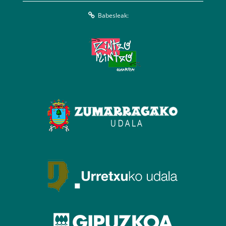
Babesleak: