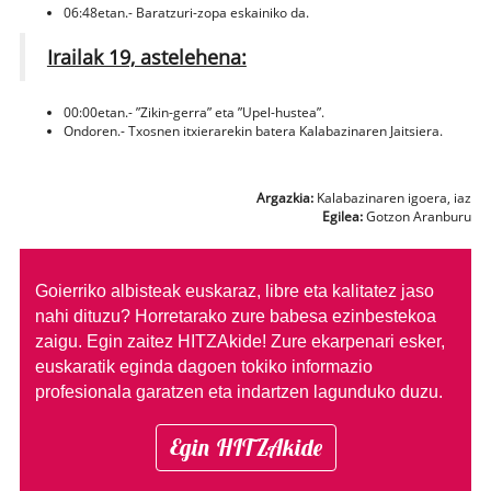
06:48etan.- Baratzuri-zopa eskainiko da.
Irailak 19, astelehena:
00:00etan.- ”Zikin-gerra” eta ”Upel-hustea”.
Ondoren.- Txosnen itxierarekin batera Kalabazinaren Jaitsiera.
Argazkia:
Kalabazinaren igoera, iaz
Egilea:
Gotzon Aranburu
Goierriko albisteak euskaraz, libre eta kalitatez jaso
nahi dituzu?
Horretarako zure babesa ezinbestekoa
zaigu. Egin zaitez HITZAkide!
Zure ekarpenari esker,
euskaratik eginda dagoen tokiko informazio
profesionala garatzen eta indartzen lagunduko duzu.
Egin HITZAkide