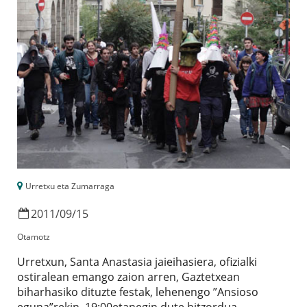
Urretxu eta Zumarraga
2011
/
09
/
15
Otamotz
Urretxun, Santa Anastasia jaieihasiera, ofizialki
ostiralean emango zaion arren, Gaztetxean
biharhasiko dituzte festak, lehenengo ”Ansioso
eguna”rekin. 19:00etanegin dute hitzordua