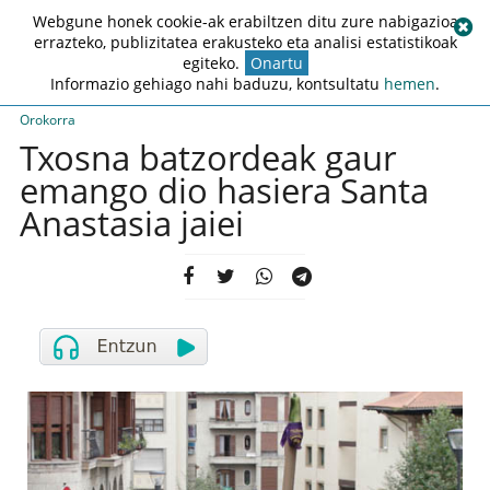
Webgune honek cookie-ak erabiltzen ditu zure nabigazioa
errazteko, publizitatea erakusteko eta analisi estatistikoak
egiteko.
Onartu
Informazio gehiago nahi baduzu, kontsultatu
hemen
.
Orokorra
Txosna batzordeak gaur
emango dio hasiera Santa
Anastasia jaiei