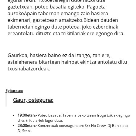
gaztetxean, poteo basatia egiteko. Pagoeta
auzokoApain tabernan emango zaio hasiera
ekimenari, gaztetxean amaitzeko.Bidean dauden
tabernetan egingo dute poteoa, joko ezberdinak
ereantolatu dituzte eta trikitilariak ere egongo dira.
Gaurkoa, hasiera baino ez da izango,izan ere,
astelehenera bitartean hainbat ekintza antolatu ditu
txosnabatzordeak.
Egitaraua:
Gaur, osteguna:
19:00etan.-
Poteo basatia. Taberna bakoitzean froga txikiak egingo
dira, trikitilariek lagunduta.
23:00etan.-
Kontzertuak txosnagunean: Srk No Crew, Dj Beniz eta
Dj Stepi.