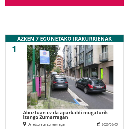
AZKEN 7 EGUNETAKO IRAKURRIENAK
1
Abuztuan ez da aparkaldi mugaturik
izango Zumarragan
Urretxu eta Zumarraga
2026
/
08
/
03