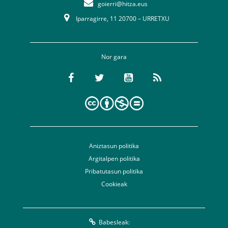
goierri@hitza.eus
Iparragirre, 11 20700 – URRETXU
Nor gara
Aniztasun politika
Argitalpen politika
Pribatutasun politika
Cookieak
Babesleak: