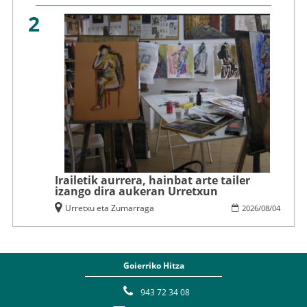
2
Irailetik aurrera, hainbat arte tailer
izango dira aukeran Urretxun
Urretxu eta Zumarraga
2026
/
08
/
04
Goierriko Hitza
943 72 34 08