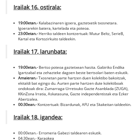
Irailak 16, ostirala:
19:00etan.-
Kalabazinaren igoera, gaztetxetik txosnetara.
Igoerarekin batera, kartelada eta poteoa.
23:00etan.-
Herriko taldeen kontzertuak: Mutur Beltz, SerieB,
Kartal eta Kortozirkuito taldeekin.
Irailak 17, larunbata:
19:00etan.-
Bertso poteoa gaztetxean hasita. Gabiriko Endika
Igartzabal eta zehazteke dagoen beste bertsolari baten eskutik.
Amaieran.-
Txosnetan parte hartzen duen kolektibo bakoitzak,
ekitaldi bat egingo du. Aurten parte hartzen dute kolektiboak
ondokoak dira: Zumarraga-Urretxuko Gazte Asanblada (ZUGA),
KKinZona Irratia, Askatasuna, Gazte independentistak eta Ezker
Abertzalea.
00:30ean.-
Kontzertuak: Bizardunak, AFU eta Skakeitan taldeekin.
Irailak 18, igandea:
00:00etan.- Erromeria Gabezi taldearen eskutik.
04:30ean.- Karaokea