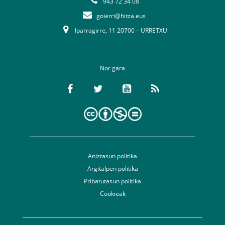
943 72 34 08
goierri@hitza.eus
Iparragirre, 11 20700 – URRETXU
Nor gara
Aniztasun politika
Argitalpen politika
Pribatutasun politika
Cookieak