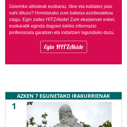
Goierriko albisteak euskaraz, libre eta kalitatez jaso
nahi dituzu?
Horretarako zure babesa ezinbestekoa
zaigu. Egin zaitez HITZAkide!
Zure ekarpenari esker,
euskaratik eginda dagoen tokiko informazio
profesionala garatzen eta indartzen lagunduko duzu.
Egin HITZAkide
AZKEN 7 EGUNETAKO IRAKURRIENAK
1