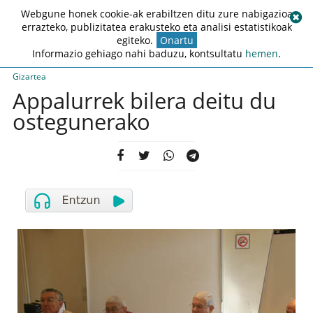
Webgune honek cookie-ak erabiltzen ditu zure nabigazioa
errazteko, publizitatea erakusteko eta analisi estatistikoak
egiteko.
Onartu
Informazio gehiago nahi baduzu, kontsultatu
hemen
.
Gizartea
Appalurrek bilera deitu du
ostegunerako