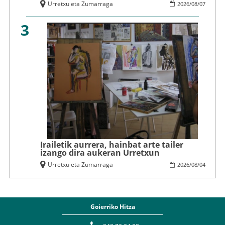
Urretxu eta Zumarraga
2026
/
08
/
07
3
Irailetik aurrera, hainbat arte tailer
izango dira aukeran Urretxun
Urretxu eta Zumarraga
2026
/
08
/
04
Goierriko Hitza