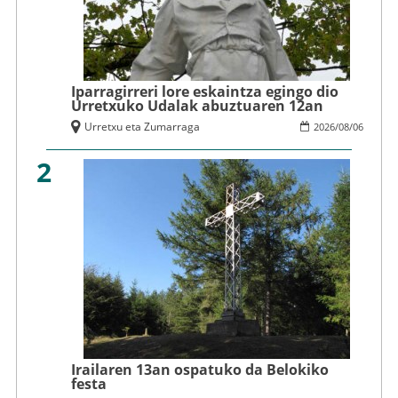
Iparragirreri lore eskaintza egingo dio
Urretxuko Udalak abuztuaren 12an
Urretxu eta Zumarraga
2026
/
08
/
06
2
Irailaren 13an ospatuko da Belokiko
festa