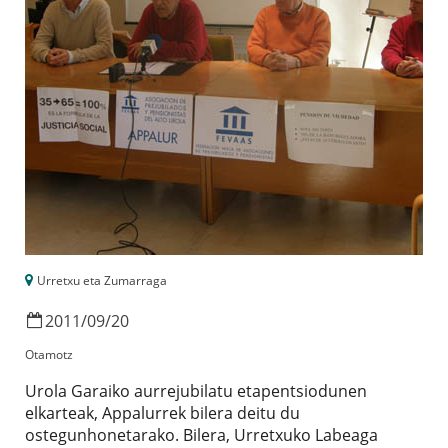
Urretxu eta Zumarraga
2011
/
09
/
20
Otamotz
Urola Garaiko aurrejubilatu etapentsiodunen
elkarteak, Appalurrek bilera deitu du
ostegunhonetarako. Bilera, Urretxuko Labeaga