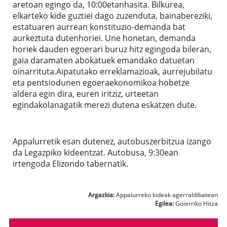
aretoan egingo da, 10:00etanhasita. Bilkurea,
elkarteko kide guztiei dago zuzenduta, bainabereziki,
estatuaren aurrean konstituzio-demanda bat
aurkeztuta dutenhoriei. Une honetan, demanda
horiek dauden egoerari buruz hitz egingoda bileran,
gaia daramaten abokatuek emandako datuetan
oinarrituta.Aipatutako erreklamazioak, aurrejubilatu
eta pentsiodunen egoeraekonomikoa hobetze
aldera egin dira, euren iritziz, urteetan
egindakolanagatik merezi dutena eskatzen dute.
Appalurretik esan dutenez, autobuszerbitzua izango
da Legazpiko kideentzat. Autobusa, 9:30ean
irtengoda Elizondo tabernatik.
Argazkia:
Appalurreko kideak agerraldibatean
Egilea:
Goierriko Hitza