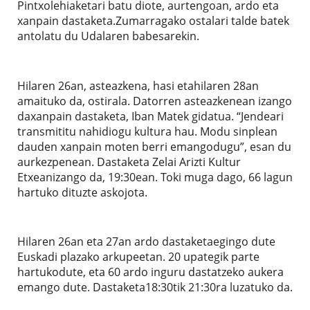
Pintxolehiaketari batu diote, aurtengoan, ardo eta
xanpain dastaketa.Zumarragako ostalari talde batek
antolatu du Udalaren babesarekin.
Hilaren 26an, asteazkena, hasi etahilaren 28an
amaituko da, ostirala. Datorren asteazkenean izango
daxanpain dastaketa, Iban Matek gidatua. “Jendeari
transmititu nahidiogu kultura hau. Modu sinplean
dauden xanpain moten berri emangodugu”, esan du
aurkezpenean. Dastaketa Zelai Arizti Kultur
Etxeanizango da, 19:30ean. Toki muga dago, 66 lagun
hartuko dituzte askojota.
Hilaren 26an eta 27an ardo dastaketaegingo dute
Euskadi plazako arkupeetan. 20 upategik parte
hartukodute, eta 60 ardo inguru dastatzeko aukera
emango dute. Dastaketa18:30tik 21:30ra luzatuko da.