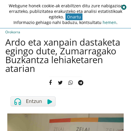
Webgune honek cookie-ak erabiltzen ditu zure nabigazioa
errazteko, publizitatea erakusteko eta analisi estatistikoak
egiteko.
Onartu
Informazio gehiago nahi baduzu, kontsultatu
hemen
.
Orokorra
Ardo eta xanpain dastaketa
egingo dute, Zumarragako
Buzkantza lehiaketaren
atarian