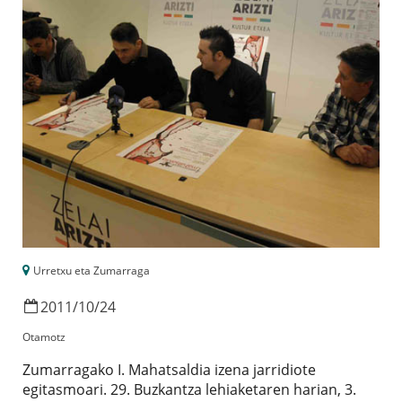
Urretxu eta Zumarraga
2011
/
10
/
24
Otamotz
Zumarragako I. Mahatsaldia izena jarridiote
egitasmoari. 29. Buzkantza lehiaketaren harian, 3.