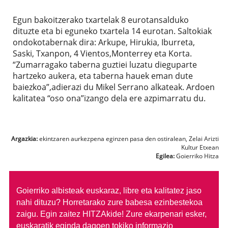
Egun bakoitzerako txartelak 8 eurotansalduko
dituzte eta bi eguneko txartela 14 eurotan. Saltokiak
ondokotabernak dira: Arkupe, Hirukia, Iburreta,
Saski, Txanpon, 4 Vientos,Monterrey eta Korta.
“Zumarragako taberna guztiei luzatu dieguparte
hartzeko aukera, eta taberna hauek eman dute
baiezkoa”,adierazi du Mikel Serrano alkateak. Ardoen
kalitatea “oso ona”izango dela ere azpimarratu du.
Argazkia:
ekintzaren aurkezpena eginzen pasa den ostiralean, Zelai Arizti
Kultur Etxean
Egilea:
Goierriko Hitza
Goierriko albisteak euskaraz, libre eta kalitatez jaso
nahi dituzu?
Horretarako zure babesa ezinbestekoa
zaigu. Egin zaitez HITZAkide!
Zure ekarpenari esker,
euskaratik eginda dagoen tokiko informazio