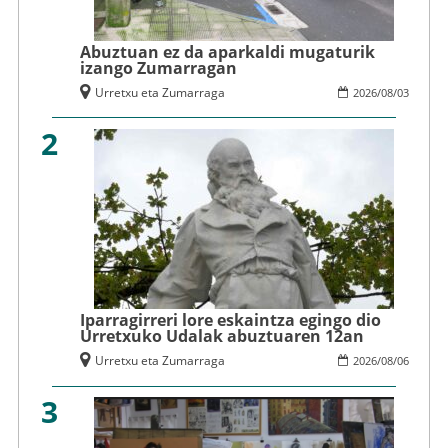
Abuztuan ez da aparkaldi mugaturik
izango Zumarragan
Urretxu eta Zumarraga
2026
/
08
/
03
2
Iparragirreri lore eskaintza egingo dio
Urretxuko Udalak abuztuaren 12an
Urretxu eta Zumarraga
2026
/
08
/
06
3