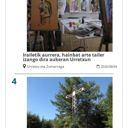
Irailetik aurrera, hainbat arte tailer
izango dira aukeran Urretxun
Urretxu eta Zumarraga
2026
/
08
/
04
4