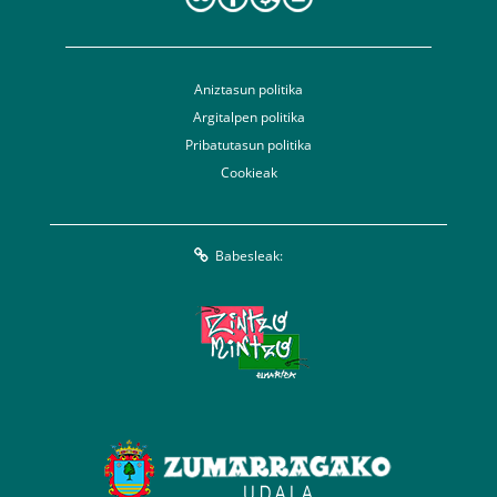
Aniztasun politika
Argitalpen politika
Pribatutasun politika
Cookieak
Babesleak: