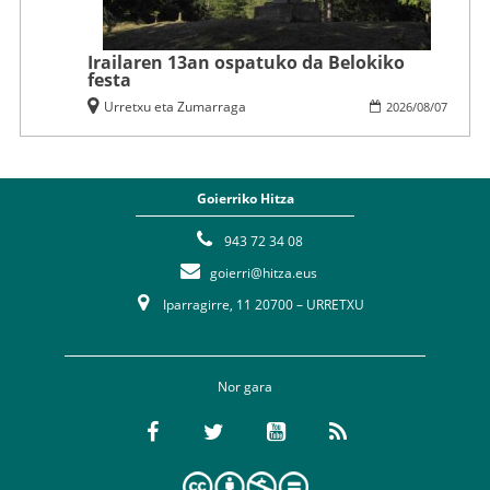
Irailaren 13an ospatuko da Belokiko
festa
Urretxu eta Zumarraga
2026
/
08
/
07
Goierriko Hitza
943 72 34 08
goierri@hitza.eus
Iparragirre, 11 20700 – URRETXU
Nor gara